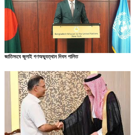
জাতিসংঘে জুলাই গণঅভ্যুত্থান দিবস পালিত