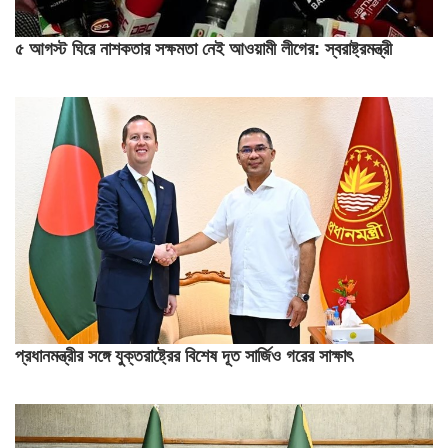
৫ আগস্ট ঘিরে নাশকতার সক্ষমতা নেই আওয়ামী লীগের: স্বরাষ্ট্রমন্ত্রী
প্রধানমন্ত্রীর সঙ্গে যুক্তরাষ্ট্রের বিশেষ দূত সার্জিও গরের সাক্ষাৎ