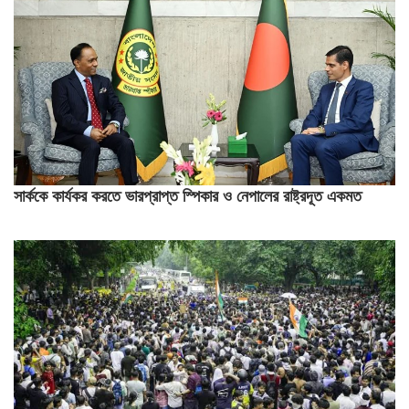
সার্ককে কার্যকর করতে ভারপ্রাপ্ত স্পিকার ও নেপালের রাষ্ট্রদূত একমত