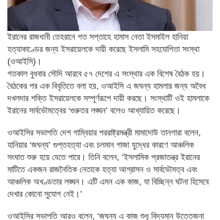
ইরানের রাজধানী তেহরানে গত সপ্তাহে হামাস নেতা ইসমাইল হানিয়া
হত্যাকাণ্ডের জন্য ইসরায়েলকে দায়ী করেছে ইসলামি সহযোগিতা সংস্থা
(ওআইসি)।
গতকাল বুধবার সৌদি আরবে ৫৭ দেশের এ সংস্থার এক বিশেষ বৈঠক হয়।
বৈঠকের পর এক বিবৃতিতে বলা হয়, ওআইসি এ জঘন্য হামলার জন্য অবৈধ
দখলদার শক্তি ইসরায়েলকে সম্পূর্ণরূপে দায়ী করছে। সংস্থাটি ওই হামলাকে
ইরানের সার্বভৌমত্বের ‘গুরুতর লঙ্ঘন’ বলেও আখ্যায়িত করেছে।
ওআইসির সভাপতি দেশ গাম্বিয়ার পররাষ্ট্রমন্ত্রী মামাদোউ তানগারা বলেন,
হানিয়ার ‘জঘন্য’ গুপ্তহত্যা এবং চলমান গাজা যুদ্ধের কারণে আঞ্চলিক
সংঘাত শুরু হয়ে যেতে পারে। তিনি বলেন, ‘ইসলামিক প্রজাতন্ত্র ইরানের
মাটিতে একজন রাজনৈতিক নেতাকে হত্যা আগ্রাসন ও সার্বভৌমত্ব এবং
আঞ্চলিক অখণ্ডতার লঙ্ঘন। এটি এমন এক কাজ, যা বিচ্ছিন্ন ঘটনা হিসেবে
দেখার কোনো সুযোগ নেই।’
ওআইসির সভাপতি আরও বলেন, ‘জঘন্য এ কাজ শুধু বিদ্যমান উত্তেজনা