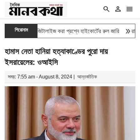
search
person
reorder
double_arrow
শিরোনাম
ির তথ্য ডিজিটালাইজ করা প্রশ্নে হাইকোর্টের রুল জারি
রাষ্ট্রপতি নি
হামাস নেতা হানিয়া হত্যাকাণ্ডের পুরো দায়
ইসরায়েলের: ওআইসি
সময়: 7:55 am - August 8, 2024 |
আন্তর্জাতিক