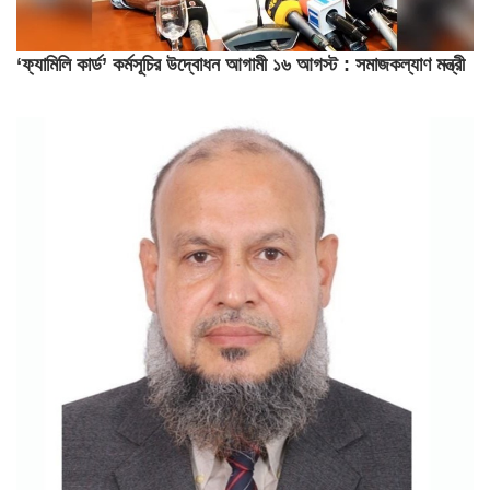
‘ফ্যামিলি কার্ড’ কর্মসূচির উদ্বোধন আগামী ১৬ আগস্ট : সমাজকল্যাণ মন্ত্রী