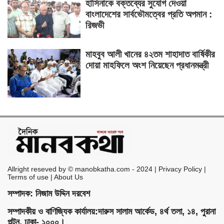
হাসিনাকে বক্তব্যের সুযোগ দেওয়া
বাংলাদেশের সার্বভৌমত্বের প্রতি অপমান :
রিজভী
মাহবুব আলী খানের ৪২তম শাহাদাত বার্ষিকীর
দোয়া মাহফিলে অংশ নিয়েছেন প্রধানমন্ত্রী
Allright reseved by © manobkatha.com - 2024 | Privacy Policy |
Terms of use | About Us
সম্পাদক: নিজাম উদ্দিন দরবেশ
সম্পাদকীয় ও বাণিজ্যিক কার্যালয়:দারুস সালাম আর্কেড, ৪র্থ তলা, ১৪, পুরানা
পল্টন, ঢাকা- ১০০০।