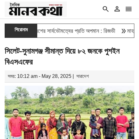
search
person
reorder
double_arrow
শিরোনাম
েওয়া বাংলাদেশের সার্বভৌমত্বের প্রতি অপমান : রিজভী
মাহবুব আলী খা
সিলেট-সুনামগঞ্জ সীমান্ত দিয়ে ৮২ জনকে পুশইন
বিএসএফের
সময়: 10:12 am - May 28, 2025 |
সারাদেশ