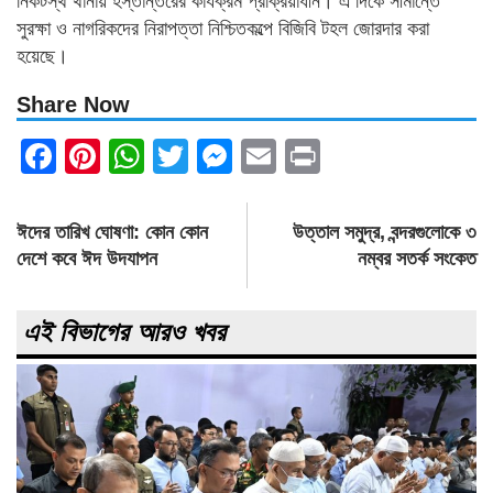
নিকটস্থ থানায় হস্তান্তরের কার্যক্রম প্রক্রিয়াধীন। এ দিকে সীমান্তে
সুরক্ষা ও নাগরিকদের নিরাপত্তা নিশ্চিতকল্পে বিজিবি টহল জোরদার করা
হয়েছে।
Share Now
Facebook
Pinterest
WhatsApp
Twitter
Messenger
Email
Print
Post
ঈদের তারিখ ঘোষণা: কোন কোন
উত্তাল সমুদ্র, বন্দরগুলোকে ৩
navigation
দেশে কবে ঈদ উদযাপন
নম্বর সতর্ক সংকেত
এই বিভাগের আরও খবর