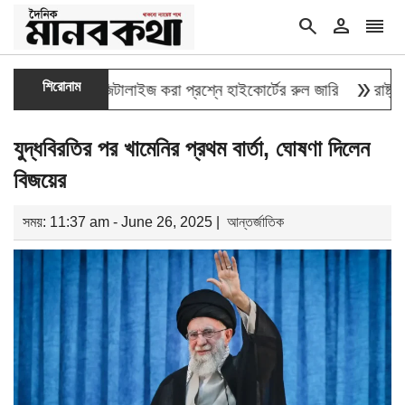
search
person
reorder
double_arrow
শিরোনাম
র তথ্য ডিজিটালাইজ করা প্রশ্নে হাইকোর্টের রুল জারি
রাষ্ট্রপতি নির
যুদ্ধবিরতির পর খামেনির প্রথম বার্তা, ঘোষণা দিলেন
বিজয়ের
সময়: 11:37 am - June 26, 2025 |
আন্তর্জাতিক