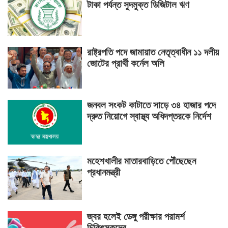
টাকা পর্যন্ত সুদমুক্ত ডিজিটাল ঋণ
রাষ্ট্রপতি পদে জামায়াত নেতৃত্বাধীন ১১ দলীয়
জোটের প্রার্থী কর্নেল অলি
জনবল সংকট কাটাতে সাড়ে ৩৪ হাজার পদে
দ্রুত নিয়োগে স্বাস্থ্য অধিদপ্তরকে নির্দেশ
মহেশখালীর মাতারবাড়িতে পৌঁছেছেন
প্রধানমন্ত্রী
জ্বর হলেই ডেঙ্গু পরীক্ষার পরামর্শ
চিকিৎসকদের