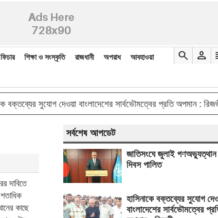
search
person
re
ফিচার
শিক্ষা ও সংস্কৃতি
রাজধানী
অপরাধ
আবহাওয়া
double_arr
ব্যের সুযোগ দেওয়া বাংলাদেশের সার্বভৌমত্বের প্রতি অপমান : রিজভী
সর্বশেষ আপডেট
জাতিসংঘে জুলাই গণঅভ্যুত্থান
দিবস পালিত
রের দাবিতে
 শতাধিক
হাসিনাকে বক্তব্যের সুযোগ দে
 খানের কাছে
বাংলাদেশের সার্বভৌমত্বের প্র