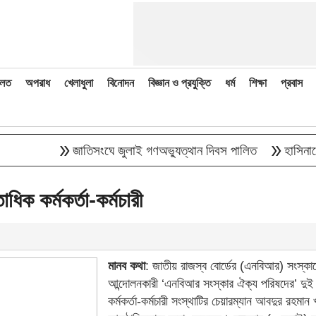
লত
অপরাধ
খেলাধুলা
বিনোদন
বিজ্ঞান ও প্রযুক্তি
ধর্ম
শিক্ষা
প্রবাস
double_arrow
double_arrow
জাতিসংঘে জুলাই গণঅভ্যুত্থান দিবস পালিত
হাসিনাকে বক্ত
িক কর্মকর্তা-কর্মচারী
মানব কথা
: জাতীয় রাজস্ব বোর্ডের (এনবিআর) সংস্কা
আন্দোলনকারী ‘এনবিআর সংস্কার ঐক্য পরিষদের’ দুই
কর্মকর্তা-কর্মচারী সংস্থাটির চেয়ারম্যান আবদুর রহমান