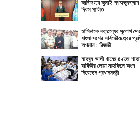
জাতিসংঘে জুলাই গণঅভ্যুত্থান
দিবস পালিত
হাসিনাকে বক্তব্যের সুযোগ দে
বাংলাদেশের সার্বভৌমত্বের প্র
অপমান : রিজভী
মাহবুব আলী খানের ৪২তম শাহা
বার্ষিকীর দোয়া মাহফিলে অংশ
নিয়েছেন প্রধানমন্ত্রী