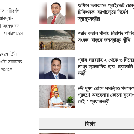
অফিস চলাকালে প্রাইভেট চেম্
উস পরিদর্শন
চিকিৎসক, বরখাস্তের নির্দেশ
ারম্যান
স্বাস্থ্যমন্ত্রীর
ারা অনেক বড়
খরার করাল থাবায় নিরাপদ পানি
ে। সাধারণভাবে
সংকট, বাড়ছে জনস্বাস্থ্য ঝুঁকি
সঙ্গে তিনি
গ্যাস সরবরাহ ২ থেকে ৩ দিনের
, এটা সরকারের
মধ্যে স্বাভাবিক হবে: জ্বালানি
 অনেকে
মন্ত্রী
নদী দূষণ রোধে সমন্বিত পদক্ষে
গ্রহণে অবহেলার কোনো সুযো
নেই : প্রধানমন্ত্রী
ফিচার