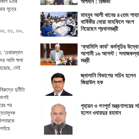
 সকাল ৯টার
অপমান : রিজভী
আর সূত্রে
মাহবুব আলী খানের ৪২তম শাহা
বার্ষিকীর দোয়া মাহফিলে অংশ
নিয়েছেন প্রধানমন্ত্রী
, ৩৩, ৩১, ৩০,
‘ফ্যামিলি কার্ড’ কর্মসূচির উদ্ব
 ‘চেয়ারম্যান
আগামী ১৬ আগস্ট : সমাজকল্য
মন্ত্রী
দের আমি ক্ষমা
ি হয়েছে, সেই
জ্বালানি বিভাগের সচিব হলেন
জিয়াউল হক
দ্ধে দুর্নীতি
কাংশই
ারের পর
গৃহায়ন ও গণপূর্ত মন্ত্রণালয়ের স
হলেন ওবায়দুর রহমান
যতামূলক
মিশনারকে
্যায়ে