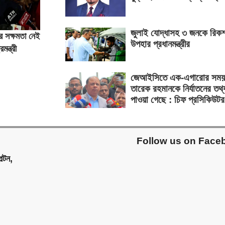
জুলাই যোদ্ধাসহ ৩ জনকে রিকশ
র সক্ষমতা নেই
উপহার প্রধানমন্ত্রীর
মন্ত্রী
জেআইসিতে এক-এগারোর সময়
তারেক রহমানকে নির্যাতনের তথ্
পাওয়া গেছে : চিফ প্রসিকিউটর
Follow us on Face
ল্টন,