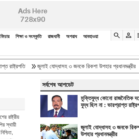
search
person
re
ফিচার
শিক্ষা ও সংস্কৃতি
রাজধানী
অপরাধ
আবহাওয়া
double_arrow
double_arrow
্ট্রপতি
জুলাই যোদ্ধাসহ ৩ জনকে রিকশা উপহার প্রধানমন্ত্রীর
জ
সর্বশেষ আপডেট
মুক্তিযুদ্ধ কোনো রাজনৈতিক দ
যুদ্ধ ছিল না : ভারপ্রাপ্ত রাষ্ট্র
র রাষ্ট্রীয়
ির স্থায়ী
জুলাই যোদ্ধাসহ ৩ জনকে রিকশ
নিশ্চিত,
উপহার প্রধানমন্ত্রীর