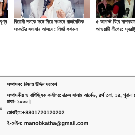
ৃণ্য
বিরোধী দলকে সঙ্গে নিয়ে সংসদে রাজনৈতিক
৫ আগস্ট ঘিরে নাশকতা
সংকটের সমাধান আসবে : মির্জা ফখরুল
আওয়ামী লীগের: স্বরাষ্ট্র
সম্পাদক: নিজাম উদ্দিন দরবেশ
সম্পাদকীয় ও বাণিজ্যিক কার্যালয়:দারুস সালাম আর্কেড, ৪র্থ তলা, ১৪, পুরানা প
ঢাকা- ১০০০।
ms
মোবাইল:+8801720120202
ই-মেইল:
manobkatha@gmail.com