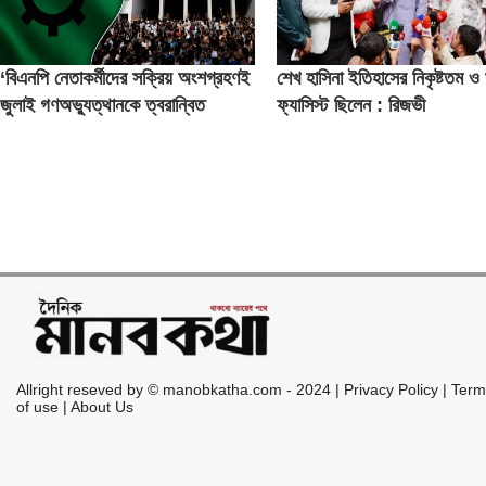
‘বিএনপি নেতাকর্মীদের সক্রিয় অংশগ্রহণই
শেখ হাসিনা ইতিহাসের নিকৃষ্টতম ও ঘ
জুলাই গণঅভ্যুত্থানকে ত্বরান্বিত
ফ্যাসিস্ট ছিলেন : রিজভী
করেছিল’
Allright reseved by © manobkatha.com - 2024 | Privacy Policy | Ter
of use | About Us