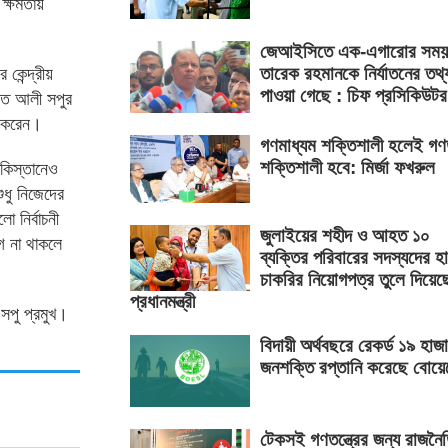
 ক্ষমতায়
জেআইসিতে এক-এগারোর সময়
তারেক রহমানকে নির্যাতনের তথ্
 কেন্দ্রীয়
পাওয়া গেছে : চিফ প্রসিকিউটর
রফত আলী সপুর
য করেন।
গণমাধ্যম শক্তিশালী হলেই গণতন
শক্তিশালী হবে: মির্জা ফখরুল
াকিস্তানেও
ধু নিজেদের
ো নির্বাচনী
জুলাইয়ের শহীদ ও আহত ১০
গ না থাকলে
ব্যক্তির পরিবারের সদস্যদের হ
চাকরির নিয়োগপত্র তুলে দিয়েছ
প্রধানমন্ত্রী
 সপু প্রমুখ।
বিদায়ী অর্থবছরে রেকর্ড ১৯ হাজ
জনশক্তি রপ্তানি করেছে বোয়
টেকসই গণতন্ত্রের জন্য রাজনৈ