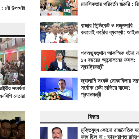
মানসিকতার পরিবর্তন জরুরি : র
 : নৌ উপদেষ্টা
বাজার সিন্ডিকেট ও মজুতদারি
করলেই কঠোর ব্যবস্থা: আইনমন্
গণঅভ্যুত্থান আকস্মিক ঘটনা ন
১৭ বছরের আন্দোলনের ফসল:
স্বরাষ্ট্রমন্ত্রী
জ্বালানি সংকট মোকাবিলায় সর
সর্বোচ্চ চেষ্টা চালিয়ে যাচ্ছে:
াষ্ট্রীয় সংবর্ধনা
প্রধানমন্ত্রী
এনসিপি নেতারা
ফিচার
মুক্তিযুদ্ধ কোনো রাজনৈতিক দ
যুদ্ধ ছিল না : ভারপ্রাপ্ত রাষ্ট্র