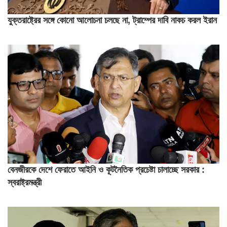
যুক্তরাষ্ট্রের সঙ্গে কোনো আলোচনা চলছে না, ট্রাম্পের দাবি নাকচ করল ইরান
বেনজীরকে দেশে ফেরাতে আইনি ও কূটনৈতিক প্রচেষ্টা চালাচ্ছে সরকার :
স্বরাষ্ট্রমন্ত্রী