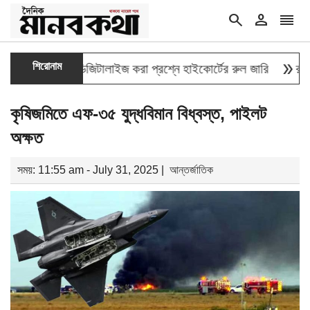
search
person
reorder
double_arrow
শিরোনাম
্তির তথ্য ডিজিটালাইজ করা প্রশ্নে হাইকোর্টের রুল জারি
রাষ্ট্রপতি ন
কৃষিজমিতে এফ-৩৫ যুদ্ধবিমান বিধ্বস্ত, পাইলট
অক্ষত
সময়: 11:55 am - July 31, 2025 |
আন্তর্জাতিক