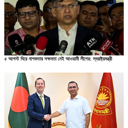
৫ আগস্ট ঘিরে নাশকতার সক্ষমতা নেই আওয়ামী লীগের: স্বরাষ্ট্রমন্ত্রী