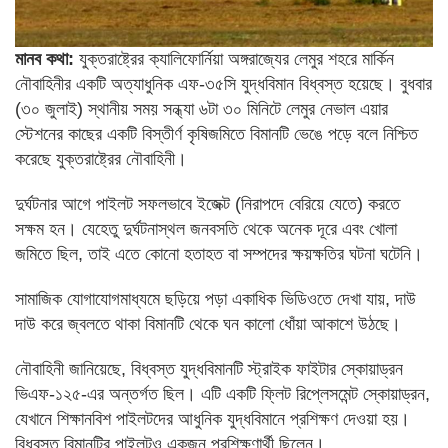
মানব কথা:
যুক্তরাষ্ট্রের ক্যালিফোর্নিয়া অঙ্গরাজ্যের লেমুর শহরে মার্কিন
নৌবাহিনীর একটি অত্যাধুনিক এফ-৩৫সি যুদ্ধবিমান বিধ্বস্ত হয়েছে। বুধবার
(৩০ জুলাই) স্থানীয় সময় সন্ধ্যা ৬টা ৩০ মিনিটে লেমুর নেভাল এয়ার
স্টেশনের কাছের একটি বিস্তীর্ণ কৃষিজমিতে বিমানটি ভেঙে পড়ে বলে নিশ্চিত
করেছে যুক্তরাষ্ট্রের নৌবাহিনী।
দুর্ঘটনার আগে পাইলট সফলভাবে ইজেক্ট (নিরাপদে বেরিয়ে যেতে) করতে
সক্ষম হন। যেহেতু দুর্ঘটনাস্থল জনবসতি থেকে অনেক দূরে এবং খোলা
জমিতে ছিল, তাই এতে কোনো হতাহত বা সম্পদের ক্ষয়ক্ষতির ঘটনা ঘটেনি।
সামাজিক যোগাযোগমাধ্যমে ছড়িয়ে পড়া একাধিক ভিডিওতে দেখা যায়, দাউ
দাউ করে জ্বলতে থাকা বিমানটি থেকে ঘন কালো ধোঁয়া আকাশে উঠছে।
নৌবাহিনী জানিয়েছে, বিধ্বস্ত যুদ্ধবিমানটি স্ট্রাইক ফাইটার স্কোয়াড্রন
ভিএফ-১২৫-এর অন্তর্গত ছিল। এটি একটি ফ্লিট রিপ্লেসমেন্ট স্কোয়াড্রন,
যেখানে শিক্ষানবিশ পাইলটদের আধুনিক যুদ্ধবিমানে প্রশিক্ষণ দেওয়া হয়।
বিধ্বস্ত বিমানটির পাইলটও একজন প্রশিক্ষণার্থী ছিলেন।