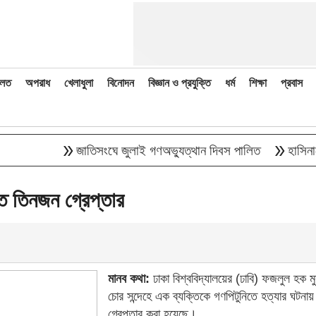
লত
অপরাধ
খেলাধুলা
বিনোদন
বিজ্ঞান ও প্রযুক্তি
ধর্ম
শিক্ষা
প্রবাস
double_arrow
double_arrow
জাতিসংঘে জুলাই গণঅভ্যুত্থান দিবস পালিত
হাসিনাকে বক্ত
্ত তিনজন গ্রেপ্তার
মানব কথা:
ঢাকা বিশ্ববিদ্যালয়ের (ঢাবি) ফজলুল হক ম
চোর সন্দেহে এক ব্যক্তিকে গণপিটুনিতে হত্যার ঘটন
গ্রেপ্তার করা হয়েছে।