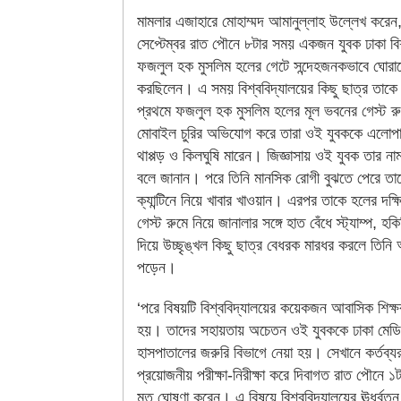
মামলার এজাহারে মোহাম্মদ আমানুল্লাহ উল্লেখ করেন
সেপ্টেম্বর রাত পৌনে ৮টার সময় একজন যুবক ঢাকা বিশ
ফজলুল হক মুসলিম হলের গেটে সন্দেহজনকভাবে ঘোরা
করছিলেন। এ সময় বিশ্ববিদ্যালয়ের কিছু ছাত্র তা
প্রথমে ফজলুল হক মুসলিম হলের মূল ভবনের গেস্ট র
মোবাইল চুরির অভিযোগ করে তারা ওই যুবককে এলোপা
থাপ্পড় ও কিলঘুষি মারেন। জিজ্ঞাসায় ওই যুবক তার ন
বলে জানান। পরে তিনি মানসিক রোগী বুঝতে পেরে তা
ক্যান্টিনে নিয়ে খাবার খাওয়ান। এরপর তাকে হলের দক্
গেস্ট রুমে নিয়ে জানালার সঙ্গে হাত বেঁধে স্ট্যাম্প, হক
দিয়ে উচ্ছৃঙ্খল কিছু ছাত্র বেধরক মারধর করলে তিনি
পড়েন।
‘পরে বিষয়টি বিশ্ববিদ্যালয়ের কয়েকজন আবাসিক শিক্
হয়। তাদের সহায়তায় অচেতন ওই যুবককে ঢাকা মে
হাসপাতালের জরুরি বিভাগে নেয়া হয়। সেখানে কর্তব্
প্রয়োজনীয় পরীক্ষা-নিরীক্ষা করে দিবাগত রাত পৌনে ১
মৃত ঘোষণা করেন। এ বিষয়ে বিশ্ববিদ্যালয়ের ঊর্ধ্বতন ক