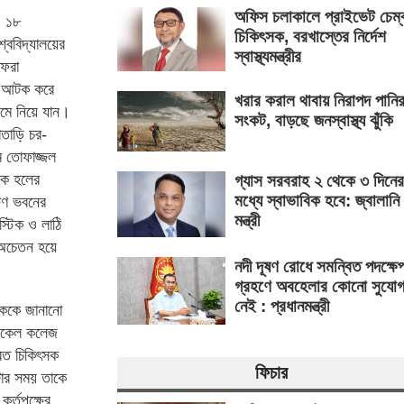
অফিস চলাকালে প্রাইভেট চেম্
, ১৮
চিকিৎসক, বরখাস্তের নির্দেশ
্ববিদ্যালয়ের
স্বাস্থ্যমন্ত্রীর
ফেরা
কে আটক করে
খরার করাল থাবায় নিরাপদ পানি
ুমে নিয়ে যান।
সংকট, বাড়ছে জনস্বাস্থ্য ঝুঁকি
তাড়ি চর-
াম তোফাজ্জল
কে হলের
গ্যাস সরবরাহ ২ থেকে ৩ দিনের
মধ্যে স্বাভাবিক হবে: জ্বালানি
ষিণ ভবনের
মন্ত্রী
িস্টিক ও লাঠি
 অচেতন হয়ে
নদী দূষণ রোধে সমন্বিত পদক্ষে
গ্রহণে অবহেলার কোনো সুযো
নেই : প্রধানমন্ত্রী
ষককে জানানো
ডিকেল কলেজ
যরত চিকিৎসক
ফিচার
টার সময় তাকে
র্তৃপক্ষের