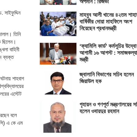
অপমান : রিজভী
. সাইফুদ্দিন
মাহবুব আলী খানের ৪২তম শাহা
বার্ষিকীর দোয়া মাহফিলে অংশ
নিয়েছেন প্রধানমন্ত্রী
জালাল। তিনি
দক ছিলেন।
‘ফ্যামিলি কার্ড’ কর্মসূচির উদ্ব
খলা বাহিনী
আগামী ১৬ আগস্ট : সমাজকল্য
দ ব্যক্ত
মন্ত্রী
জ্বালানি বিভাগের সচিব হলেন
ঘটনায় শাহবাগ
জিয়াউল হক
শ্ববিদ্যালয়ের
ালয়ের এস্টেট
গৃহায়ন ও গণপূর্ত মন্ত্রণালয়ের স
হলেন ওবায়দুর রহমান
রেছেন বলে
(ওসি) এ কে এম