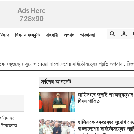
search
person
re
ফিচার
শিক্ষা ও সংস্কৃতি
রাজধানী
অপরাধ
আবহাওয়া
double_arr
ব্যের সুযোগ দেওয়া বাংলাদেশের সার্বভৌমত্বের প্রতি অপমান : রিজভী
সর্বশেষ আপডেট
জাতিসংঘে জুলাই গণঅভ্যুত্থান
দিবস পালিত
ুসলিম হলে
হাসিনাকে বক্তব্যের সুযোগ দে
ায় তিনজনকে
বাংলাদেশের সার্বভৌমত্বের প্র