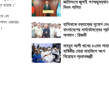
জাতিসংঘে জুলাই গণঅভ্যুত্থান
ম্ব হয়েছে।’
দিবস পালিত
 কে এম
্রশাসন এজাহার
হাসিনাকে বক্তব্যের সুযোগ দে
ে।
বাংলাদেশের সার্বভৌমত্বের প্র
অপমান : রিজভী
মাহবুব আলী খানের ৪২তম শাহা
বার্ষিকীর দোয়া মাহফিলে অংশ
নিয়েছেন প্রধানমন্ত্রী