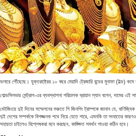
ডলারে পৌঁছেছে। যুক্তরাষ্ট্রের ১০ বছর মেয়াদি ট্রেজারি বন্ডের মুনাফা (ইল্ড) ক
গোল্ডসিলভার সেন্ট্রাল-এর ব্যবস্থাপনা পরিচালক ব্রায়ান ল্যান বলেন, দামের এই
বেইজিংয়ে দুই দিনের সম্মেলনের শুরুতে শি জিনপিং ট্রাম্পকে জানান যে, বাণিজ্য
দুই দেশের সম্পর্ককে বিপজ্জনক পথে নিয়ে যেতে পারে, এমনকি তা সংঘাতের কারণও হ
সহায়তা চাইলেও বিশ্লেষকরা মনে করছেন, কাঙ্ক্ষিত সমর্থন পাওয়া কঠিন হবে।