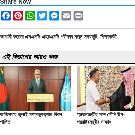
Share Now
Facebook
Pinterest
WhatsApp
Twitter
Messenger
Email
Print
Post
আগামী বছরের এসএসসি-এইচএসসি পরীক্ষার নতুন সময়সূচি: শিক্ষামন্ত্রী
navigation
এই বিভাগের আরও খবর
জাতিসংঘে জুলাই গণঅভ্যুত্থান দিবস
প্রধানমন্ত্রীর সঙ্গে সৌদি উপ-
পালিত
পররাষ্ট্রমন্ত্রীর সাক্ষাৎ