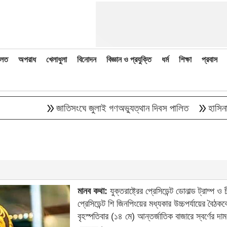
লত
অপরাধ
খেলাধুলা
বিনোদন
বিজ্ঞান ও প্রযুক্তি
ধর্ম
শিক্ষা
প্রবাস
double_arrow
double_arrow
জাতিসংঘে জুলাই গণঅভ্যুত্থান দিবস পালিত
হাসিনাকে বক
মানব কথা:
যুক্তরাষ্ট্রের প্রেসিডেন্ট ডোনাল্ড ট্রাম্প ও 
প্রেসিডেন্ট শি জিনপিংয়ের মধ্যকার উচ্চপর্যায়ের বৈঠককে
বৃহস্পতিবার (১৪ মে) আন্তর্জাতিক বাজারে স্বর্ণের দাম