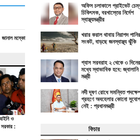
অফিস চলাকালে প্রাইভেট চেম্
চিকিৎসক, বরখাস্তের নির্দেশ
স্বাস্থ্যমন্ত্রীর
খরার করাল থাবায় নিরাপদ পানি
, জানাল মস্কো
সংকট, বাড়ছে জনস্বাস্থ্য ঝুঁকি
গ্যাস সরবরাহ ২ থেকে ৩ দিনের
মধ্যে স্বাভাবিক হবে: জ্বালানি
মন্ত্রী
নদী দূষণ রোধে সমন্বিত পদক্ষে
গ্রহণে অবহেলার কোনো সুযো
নেই : প্রধানমন্ত্রী
 আইনি ও
ে সরকার :
ফিচার