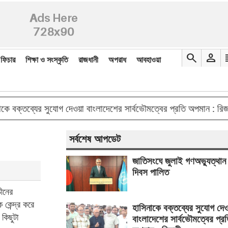
search
person
re
ফিচার
শিক্ষা ও সংস্কৃতি
রাজধানী
অপরাধ
আবহাওয়া
doub
্তব্যের সুযোগ দেওয়া বাংলাদেশের সার্বভৌমত্বের প্রতি অপমান : রিজভী
সর্বশেষ আপডেট
জাতিসংঘে জুলাই গণঅভ্যুত্থান
দিবস পালিত
চীনের
 কেন্দ্র করে
হাসিনাকে বক্তব্যের সুযোগ দে
 কিছুটা
বাংলাদেশের সার্বভৌমত্বের প্র