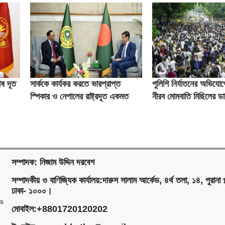
শেষ দূত
সার্ককে কার্যকর করতে ভারপ্রাপ্ত
পুলিশি নির্যাতনের অভিযোগ
স্পিকার ও নেপালের রাষ্ট্রদূত একমত
নীরব মোমবাতি মিছিলের ড
সম্পাদক: নিজাম উদ্দিন দরবেশ
সম্পাদকীয় ও বাণিজ্যিক কার্যালয়:দারুস সালাম আর্কেড, ৪র্থ তলা, ১৪, পুরানা প
ঢাকা- ১০০০।
ms
মোবাইল:+8801720120202