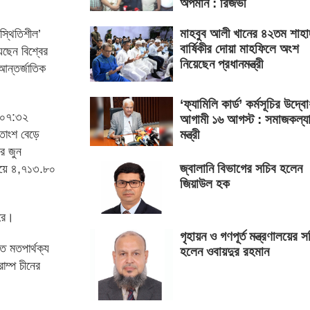
অপমান : রিজভী
মাহবুব আলী খানের ৪২তম শাহা
স্থিতিশীল’
বার্ষিকীর দোয়া মাহফিলে অংশ
েছেন বিশ্বের
নিয়েছেন প্রধানমন্ত্রী
 আন্তর্জাতিক
‘ফ্যামিলি কার্ড’ কর্মসূচির উদ্ব
ল ০৭:৩২
আগামী ১৬ আগস্ট : সমাজকল্য
মন্ত্রী
শতাংশ বেড়ে
ের জুন
জ্বালানি বিভাগের সচিব হলেন
পেয়ে ৪,৭১৩.৮০
জিয়াউল হক
ারে।
গৃহায়ন ও গণপূর্ত মন্ত্রণালয়ের স
ে মতপার্থক্য
হলেন ওবায়দুর রহমান
াম্প চীনের