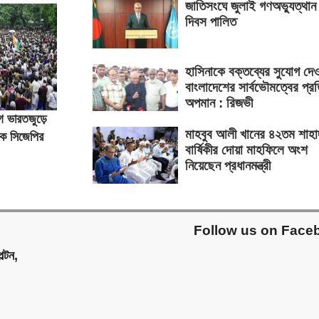
জাতিসংঘে জুলাই গণঅভ্যুত্থান
দিবস পালিত
হাসিনাকে বক্তব্যের সুযোগ দে
বাংলাদেশের সার্বভৌমত্বের প্র
অপমান : রিজভী
ে ভারতজুড়ে
মাহবুব আলী খানের ৪২তম শাহা
াক সিজেপির
বার্ষিকীর দোয়া মাহফিলে অংশ
নিয়েছেন প্রধানমন্ত্রী
Follow us on Face
ল্টন,