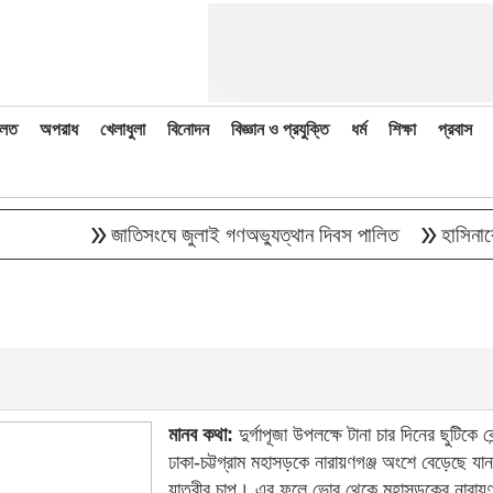
লত
অপরাধ
খেলাধুলা
বিনোদন
বিজ্ঞান ও প্রযুক্তি
ধর্ম
শিক্ষা
প্রবাস
double_arrow
double_arrow
জাতিসংঘে জুলাই গণঅভ্যুত্থান দিবস পালিত
হাসিনাকে বক্ত
মানব কথা:
দুর্গাপূজা উপলক্ষে টানা চার দিনের ছুটিকে কে
ঢাকা-চট্টগ্রাম মহাসড়কে নারায়ণগঞ্জ অংশে বেড়েছে যা
যাত্রীর চাপ। এর ফলে ভোর থেকে মহাসড়কের নারায়ণ