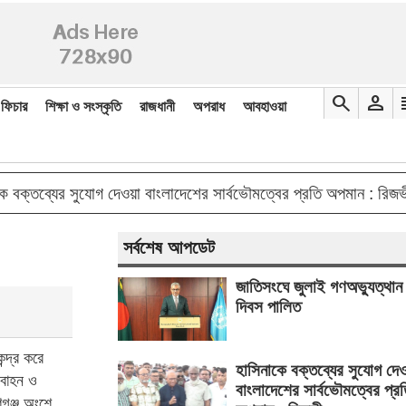
search
person
re
ফিচার
শিক্ষা ও সংস্কৃতি
রাজধানী
অপরাধ
আবহাওয়া
double_arro
ব্যের সুযোগ দেওয়া বাংলাদেশের সার্বভৌমত্বের প্রতি অপমান : রিজভী
সর্বশেষ আপডেট
জাতিসংঘে জুলাই গণঅভ্যুত্থান
দিবস পালিত
ন্দ্র করে
হাসিনাকে বক্তব্যের সুযোগ দে
নবাহন ও
বাংলাদেশের সার্বভৌমত্বের প্র
গঞ্জ অংশে