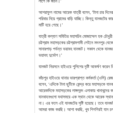
লাগে কি জানি।’
আশরাফুল নামের আরেক যাত্রী বলেন, ‘টানা চার দিনের
পরিবার নিয়ে গ্রামের বাড়ি যাচ্ছি। কিন্তু যানজটের কা
মাটি হয়ে গেছে।’
যাত্রী কল্যাণ সমিতির মহাসচিব মোজাম্মেল হক চৌধুরী 
চট্টগ্রাম মহাসড়কের চট্টগ্রামগামী লেইনে মদনপুর থেকে
সানারপাড় পর্যন্ত ভয়াবহ যানজট। সকাল থেকে যানজট
ভয়াবহ দুর্ভোগ।’
যানজট নিরসনে হাইওয়ে পুলিশের দৃষ্টি আকর্ষণ করেন 
কাঁচপুর হাইওয়ে থানার ভারপ্রাপ্ত কর্মকর্তা (ওসি) র
বলেন, ‘এদিকে টানা ছুটিকে কেন্দ্র করে মহাসড়কে যান
আরেকদিকে মহাসড়কের লাঙ্গলবন্দ এলাকায় খানাখন্দের ক
যানবাহনগুলো যথাসময়ে এক স্থান থেকে আরেক স্থান
না। এর ফলে এই যানজটের সৃষ্টি হয়েছে। তবে যানজ
আমরা কাজ করছি। আশা করছি, খুব শিগগিরই যান চলা