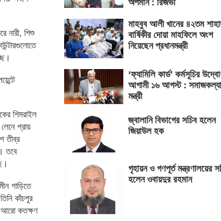
অপমান : রিজভী
মাহবুব আলী খানের ৪২তম শাহা
ে নারী, শিশু
বার্ষিকীর দোয়া মাহফিলে অংশ
উন্টারগুলোতে
নিয়েছেন প্রধানমন্ত্রী
্ছে।
‘ফ্যামিলি কার্ড’ কর্মসূচির উদ্ব
য়েন্টে
আগামী ১৬ আগস্ট : সমাজকল্য
মন্ত্রী
ড়কের শিমরাইল
জ্বালানি বিভাগের সচিব হলেন
ী লেনে প্রায়
জিয়াউল হক
ে তীব্র
। তবে
ছে।
গৃহায়ন ও গণপূর্ত মন্ত্রণালয়ের স
হলেন ওবায়দুর রহমান
আমীন গাড়িতে
িনি কাঁচপুর
ে আরো কতক্ষণ