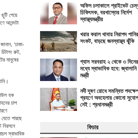
অফিস চলাকালে প্রাইভেট চেম্
চিকিৎসক, বরখাস্তের নির্দেশ
 ছুটি পেয়ে
স্বাস্থ্যমন্ত্রীর
রণে আনন্দটা
খরার করাল থাবায় নিরাপদ পানি
সংকট, বাড়ছে জনস্বাস্থ্য ঝুঁকি
জানান, ‘ঢাকা-
 চিটাগং রুট,
ের মানুষের
গ্যাস সরবরাহ ২ থেকে ৩ দিনের
মধ্যে স্বাভাবিক হবে: জ্বালানি
মন্ত্রী
তিনি।
নদী দূষণ রোধে সমন্বিত পদক্ষে
েজাউল হক
গ্রহণে অবহেলার কোনো সুযো
বাহনের চাপ
নেই : প্রধানমন্ত্রী
ারণে
 যেতে পারছে
ট নিরসনে
ফিচার
চল স্বাভাবিক