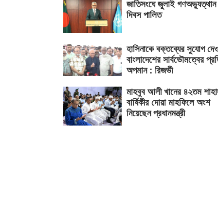
জাতিসংঘে জুলাই গণঅভ্যুত্থান
দিবস পালিত
হাসিনাকে বক্তব্যের সুযোগ দে
বাংলাদেশের সার্বভৌমত্বের প্র
অপমান : রিজভী
মাহবুব আলী খানের ৪২তম শাহা
বার্ষিকীর দোয়া মাহফিলে অংশ
নিয়েছেন প্রধানমন্ত্রী