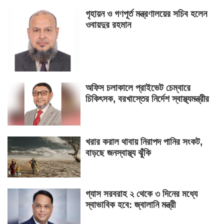
গৃহায়ন ও গণপূর্ত মন্ত্রণালয়ের সচিব হলেন
ওবায়দুর রহমান
অফিস চলাকালে প্রাইভেট চেম্বারে
চিকিৎসক, বরখাস্তের নির্দেশ স্বাস্থ্যমন্ত্রীর
খরার করাল থাবায় নিরাপদ পানির সংকট,
বাড়ছে জনস্বাস্থ্য ঝুঁকি
গ্যাস সরবরাহ ২ থেকে ৩ দিনের মধ্যে
স্বাভাবিক হবে: জ্বালানি মন্ত্রী