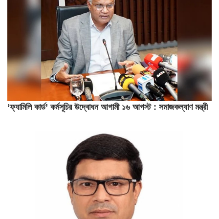
‘ফ্যামিলি কার্ড’ কর্মসূচির উদ্বোধন আগামী ১৬ আগস্ট : সমাজকল্যাণ মন্ত্রী