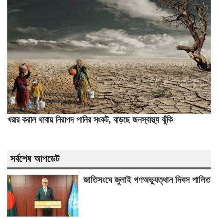
খরার করাল থাবায় নিরাপদ পানির সংকট, বাড়ছে জনস্বাস্থ্য ঝুঁকি
সর্বশেষ আপডেট
জাতিসংঘে জুলাই গণঅভ্যুত্থান দিবস পালিত