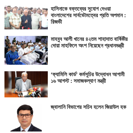
হাসিনাকে বক্তব্যের সুযোগ দেওয়া
বাংলাদেশের সার্বভৌমত্বের প্রতি অপমান :
রিজভী
মাহবুব আলী খানের ৪২তম শাহাদাত বার্ষিকীর
দোয়া মাহফিলে অংশ নিয়েছেন প্রধানমন্ত্রী
‘ফ্যামিলি কার্ড’ কর্মসূচির উদ্বোধন আগামী
১৬ আগস্ট : সমাজকল্যাণ মন্ত্রী
জ্বালানি বিভাগের সচিব হলেন জিয়াউল হক