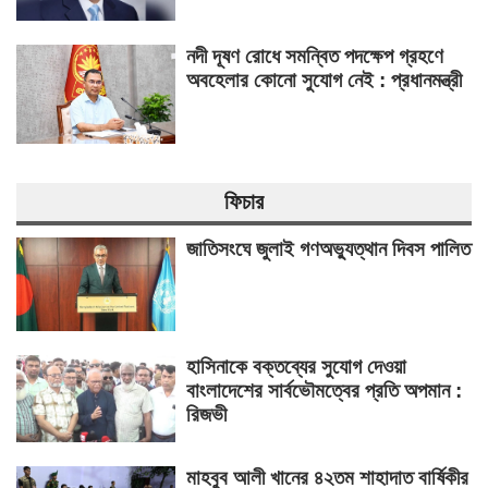
নদী দূষণ রোধে সমন্বিত পদক্ষেপ গ্রহণে
অবহেলার কোনো সুযোগ নেই : প্রধানমন্ত্রী
ফিচার
জাতিসংঘে জুলাই গণঅভ্যুত্থান দিবস পালিত
হাসিনাকে বক্তব্যের সুযোগ দেওয়া
বাংলাদেশের সার্বভৌমত্বের প্রতি অপমান :
রিজভী
মাহবুব আলী খানের ৪২তম শাহাদাত বার্ষিকীর