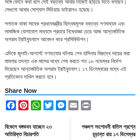
সঙ্গে ফোনে কথা বলে সেই বক্তব্য আবার নিজেই ছড়িয়ে দিতে বলছেন।
সেগুলো আবার সোশ্যাল মিডিয়ায় ভাইরালও হয়েছে।
পলাতক থাকা সাবেক প্রধানমন্ত্রীর বিদ্বেষমূলক বক্তব্য গণমাধ্যম এবং
সামাজিক যোগাযোগ মাধ্যমে প্রচারে নিষেধাজ্ঞা চেয়ে আজ আন্তর্জাতিক
অপরাধ ট্রাইব্যুনালে আবেদন করে প্রসিকিউশন।
এদিকে জুলাই-আগস্টে গণহত্যার ঘটনায় শেখ হাসিনার বিরুদ্ধে দায়ের করা
মামলার তদন্ত এক মাসের মধ্যে শেষ করতে গত ১৮ নভেম্বর নির্দেশ
দিয়েছেন আন্তর্জাতিক অপরাধ ট্রাইব্যুনাল। ১৭ ডিসেম্বরের মধ্যে এই
প্রতিবেদন দাখিল করতে হবে।
Share Now
Facebook
Pinterest
WhatsApp
Twitter
Messenger
Email
Print
Post
বিকেলে বঙ্গভবন যাচ্ছেন ২৩
পঞ্চদশ সংশোধনী বাতিল প্রশ্নে
navigation
অতিরিক্ত বিচারপতি
চূড়ান্ত রায় ১৭ ডিসেম্বর