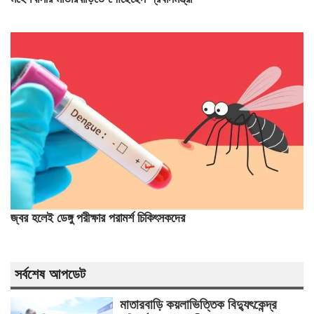
জ্বর হলেই ডেঙ্গু পরীক্ষার পরামর্শ চিকিৎসকদের
সর্বশেষ আপডেট
মাতারবাড়ি কয়লাভিত্তিক বিদ্যুৎকেন্দ্র