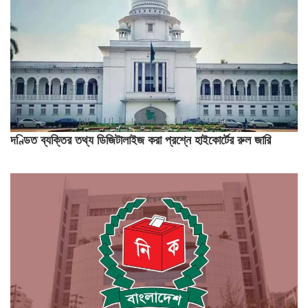
দণ্ডিত ব্যক্তির তথ্য ডিজিটালাইজ করা প্রশ্নে হাইকোর্টের রুল জারি