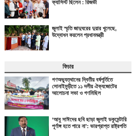
ফ্যাসিস্ট ছিলেন : রিজভী
জুলাই স্মৃতি জাদুঘরের দুয়ার খুলেছে,
উদ্বোধন করলেন প্রধানমন্ত্রী
ফিচার
গণঅভ্যুত্থানের দ্বিতীয় বর্ষপূর্তিতে
সোনাইমুড়ীতে ১১ দলীয় ঐক্যজোটের
আলোচনা সভা ও গণমিছিল
‘আবু সাঈদের ছবি ছাড়া জুলাই ডকুমেন্টারি
পূর্ণাঙ্গ হতে পারে না’: ভারপ্রাপ্ত রাষ্ট্রপতি