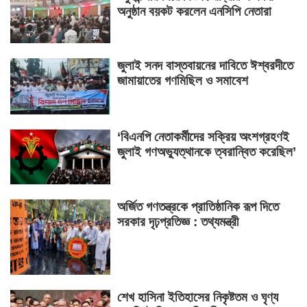
অনুষ্ঠান বয়কট করলেন এনসিপি নেতারা
জুলাই সনদ বাস্তবায়নের দাবিতে ঈশ্বরদীতে
জামায়াতের গণমিছিল ও সমাবেশ
‘বিএনপি নেতাকর্মীদের সক্রিয় অংশগ্রহণই
জুলাই গণঅভ্যুত্থানকে ত্বরান্বিত করেছিল’
অর্জিত গণতন্ত্রকে প্রাতিষ্ঠানিক রূপ দিতে
সরকার দৃঢ়প্রতিজ্ঞ : তথ্যমন্ত্রী
শেখ হাসিনা ইতিহাসের নিকৃষ্টতম ও ঘৃণ্য