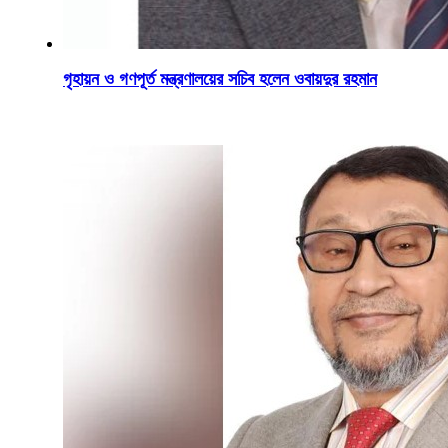
গৃহায়ন ও গণপূর্ত মন্ত্রণালয়ের সচিব হলেন ওবায়দুর রহমান