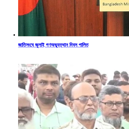
জাতিসংঘে জুলাই গণঅভ্যুত্থান দিবস পালিত