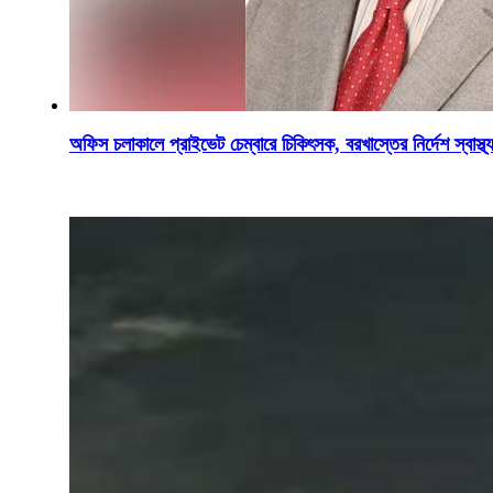
অফিস চলাকালে প্রাইভেট চেম্বারে চিকিৎসক, বরখাস্তের নির্দেশ স্বাস্থ্যম