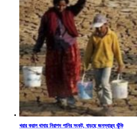
খরার করাল থাবায় নিরাপদ পানির সংকট, বাড়ছে জনস্বাস্থ্য ঝুঁকি