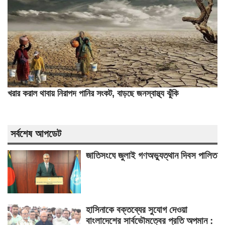
খরার করাল থাবায় নিরাপদ পানির সংকট, বাড়ছে জনস্বাস্থ্য ঝুঁকি
সর্বশেষ আপডেট
জাতিসংঘে জুলাই গণঅভ্যুত্থান দিবস পালিত
হাসিনাকে বক্তব্যের সুযোগ দেওয়া
বাংলাদেশের সার্বভৌমত্বের প্রতি অপমান :