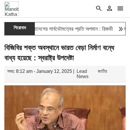
search
person
reorder
double_arrow
শিরোনাম
 দেওয়া বাংলাদেশের সার্বভৌমত্বের প্রতি অপমান : রিজভী
মাহবুব আলী 
বিজিবির শক্ত অবস্থানে ভারত বেড়া নির্মাণ বন্ধে
বাধ্য হয়েছে : স্বরাষ্ট্র উপদেষ্টা
সময়: 8:12 am - January 12, 2025 |
Lead
জাতীয়
News