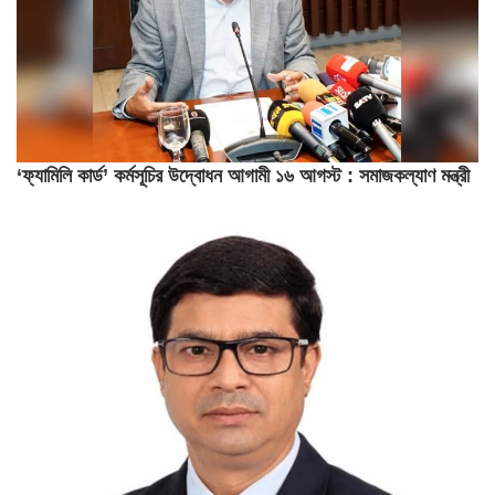
‘ফ্যামিলি কার্ড’ কর্মসূচির উদ্বোধন আগামী ১৬ আগস্ট : সমাজকল্যাণ মন্ত্রী