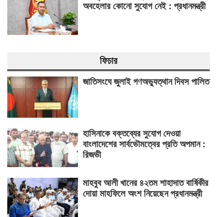
অবহেলার কোনো সুযোগ নেই : প্রধানমন্ত্রী
ফিচার
জাতিসংঘে জুলাই গণঅভ্যুত্থান দিবস পালিত
হাসিনাকে বক্তব্যের সুযোগ দেওয়া
বাংলাদেশের সার্বভৌমত্বের প্রতি অপমান :
রিজভী
মাহবুব আলী খানের ৪২তম শাহাদাত বার্ষিকীর
দোয়া মাহফিলে অংশ নিয়েছেন প্রধানমন্ত্রী