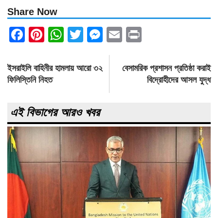
Share Now
Facebook
Pinterest
WhatsApp
Twitter
Messenger
Email
Print
Post
ইসরাইলি বাহিনীর হামলায় আরো ৩২
বেসামরিক প্রশাসন প্রতিষ্ঠা করাই
navigation
ফিলিস্তিনি নিহত
বিদ্রোহীদের আসল যুদ্ধ
এই বিভাগের আরও খবর