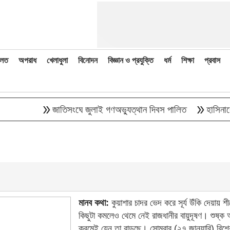
লত
অপরাধ
খেলাধুলা
বিনোদন
বিজ্ঞান ও প্রযুক্তি
ধর্ম
শিক্ষা
প্রবাস
double_arrow
double_arrow
জাতিসংঘে জুলাই গণঅভ্যুত্থান দিবস পালিত
হাসিনাকে বক্ত
মানব কথা:
কুয়াশার চাদর ভেদ করে সূর্য উঁকি দেয়ায় 
কিছুটা কমলেও থেমে নেই রাজধানীর বায়ুদূষণ। শুষ্ক
ক্রমেই যেন তা বাড়ছে। সোমবার (২৭ জানুয়ারি) বিশ্