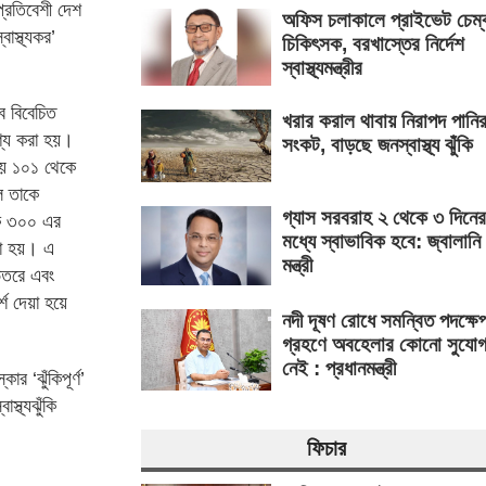
্রতিবেশী দেশ
অফিস চলাকালে প্রাইভেট চেম্
াস্থ্যকর’
চিকিৎসক, বরখাস্তের নির্দেশ
স্বাস্থ্যমন্ত্রীর
ে বিবেচিত
খরার করাল থাবায় নিরাপদ পানি
ণ্য করা হয়।
সংকট, বাড়ছে জনস্বাস্থ্য ঝুঁকি
 হয় ১০১ থেকে
ে তাকে
গ্যাস সরবরাহ ২ থেকে ৩ দিনের
কে ৩০০ এর
মধ্যে স্বাভাবিক হবে: জ্বালানি
া হয়। এ
মন্ত্রী
েতরে এবং
্শ দেয়া হয়ে
নদী দূষণ রোধে সমন্বিত পদক্ষে
গ্রহণে অবহেলার কোনো সুযো
নেই : প্রধানমন্ত্রী
 ‘ঝুঁকিপূর্ণ’
স্থ্যঝুঁকি
ফিচার