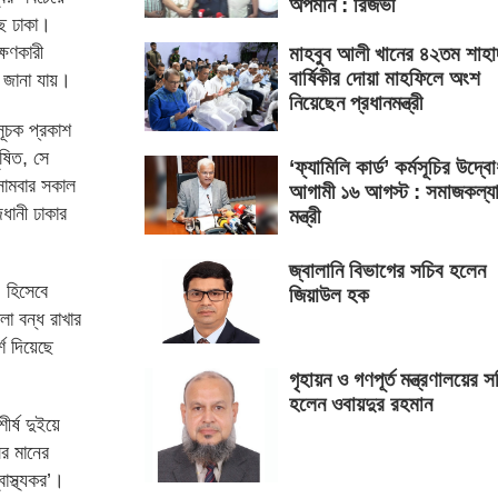
অপমান : রিজভী
ছে ঢাকা।
্ষণকারী
মাহবুব আলী খানের ৪২তম শাহা
বার্ষিকীর দোয়া মাহফিলে অংশ
য জানা যায়।
নিয়েছেন প্রধানমন্ত্রী
ূচক প্রকাশ
ূষিত, সে
‘ফ্যামিলি কার্ড’ কর্মসূচির উদ্ব
সোমবার সকাল
আগামী ১৬ আগস্ট : সমাজকল্য
ধানী ঢাকার
মন্ত্রী
জ্বালানি বিভাগের সচিব হলেন
’ হিসেবে
জিয়াউল হক
া বন্ধ রাখার
্শ দিয়েছে
গৃহায়ন ও গণপূর্ত মন্ত্রণালয়ের স
হলেন ওবায়দুর রহমান
ীর্ষ দুইয়ে
র মানের
স্থ্যকর’।