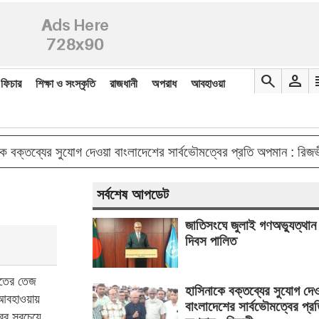
search
person
re
ফিচার
শিক্ষা ও সংস্কৃতি
রাজধানী
অপরাধ
আবহাওয়া
double_arrow
ব্যের সুযোগ দেওয়া বাংলাদেশের সার্বভৌমত্বের প্রতি অপমান : রিজভী
সর্বশেষ আপডেট
জাতিসংঘে জুলাই গণঅভ্যুত্থান
দিবস পালিত
শীতের তেজ
হাসিনাকে বক্তব্যের সুযোগ দে
 আবহাওয়ায়
বাংলাদেশের সার্বভৌমত্বের প্র
বের সবচেয়ে