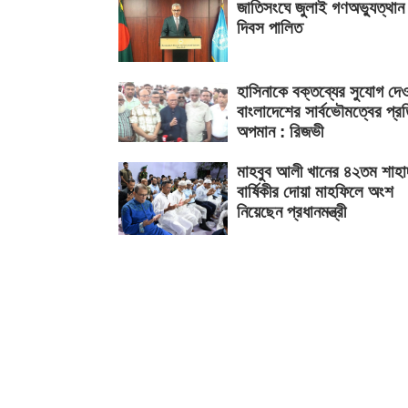
জাতিসংঘে জুলাই গণঅভ্যুত্থান
দিবস পালিত
হাসিনাকে বক্তব্যের সুযোগ দে
বাংলাদেশের সার্বভৌমত্বের প্র
অপমান : রিজভী
মাহবুব আলী খানের ৪২তম শাহা
বার্ষিকীর দোয়া মাহফিলে অংশ
নিয়েছেন প্রধানমন্ত্রী