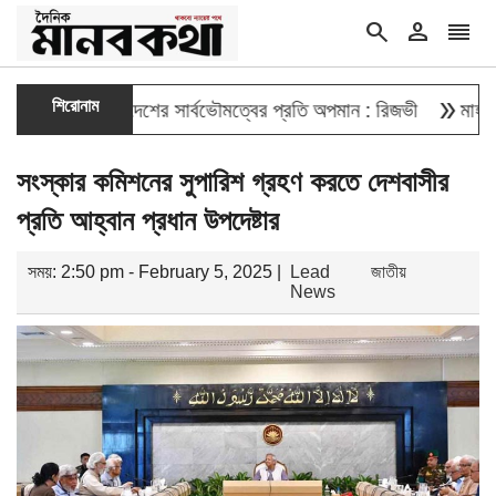
search
person
reorder
double_arrow
শিরোনাম
ওয়া বাংলাদেশের সার্বভৌমত্বের প্রতি অপমান : রিজভী
মাহবুব আলী খা
সংস্কার কমিশনের সুপারিশ গ্রহণ করতে দেশবাসীর
প্রতি আহ্বান প্রধান উপদেষ্টার
সময়: 2:50 pm - February 5, 2025 |
Lead
জাতীয়
News