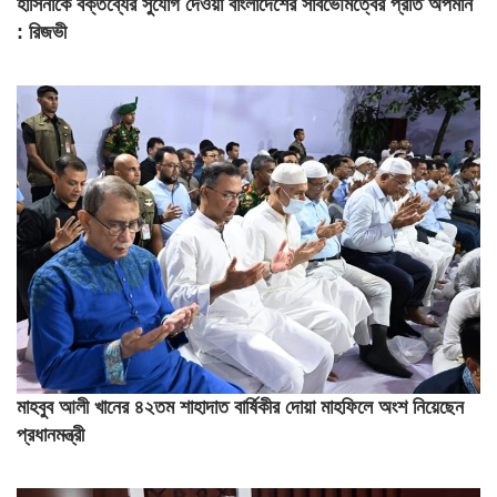
হাসিনাকে বক্তব্যের সুযোগ দেওয়া বাংলাদেশের সার্বভৌমত্বের প্রতি অপমান
: রিজভী
মাহবুব আলী খানের ৪২তম শাহাদাত বার্ষিকীর দোয়া মাহফিলে অংশ নিয়েছেন
প্রধানমন্ত্রী