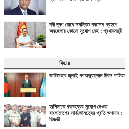
নদী দূষণ রোধে সমন্বিত পদক্ষেপ গ্রহণে
অবহেলার কোনো সুযোগ নেই : প্রধানমন্ত্রী
ফিচার
জাতিসংঘে জুলাই গণঅভ্যুত্থান দিবস পালিত
হাসিনাকে বক্তব্যের সুযোগ দেওয়া
বাংলাদেশের সার্বভৌমত্বের প্রতি অপমান :
রিজভী