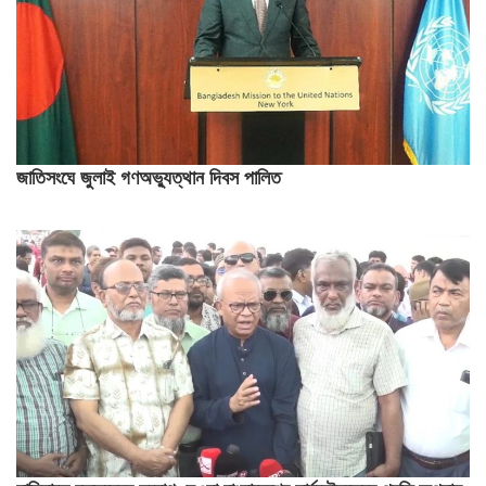
জাতিসংঘে জুলাই গণঅভ্যুত্থান দিবস পালিত