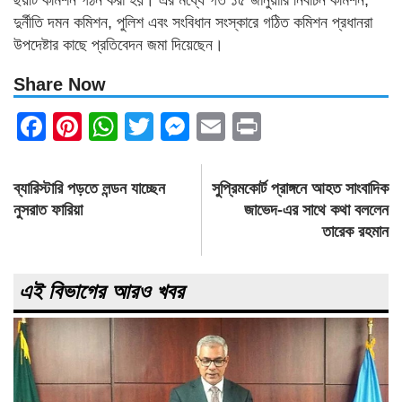
ছয়টি কমিশন গঠন করা হয়। এর মধ্যে গত ১৫ জানুয়ারি নির্বাচন কমিশন,
দুর্নীতি দমন কমিশন, পুলিশ এবং সংবিধান সংস্কারে গঠিত কমিশন প্রধানরা
উপদেষ্টার কাছে প্রতিবেদন জমা দিয়েছেন।
Share Now
Facebook
Pinterest
WhatsApp
Twitter
Messenger
Email
Print
Post
ব্যারিস্টারি পড়তে লন্ডন যাচ্ছেন
সুপ্রিমকোর্ট প্রাঙ্গনে আহত সাংবাদিক
navigation
নুসরাত ফারিয়া
জাভেদ-এর সাথে কথা বললেন
তারেক রহমান
এই বিভাগের আরও খবর