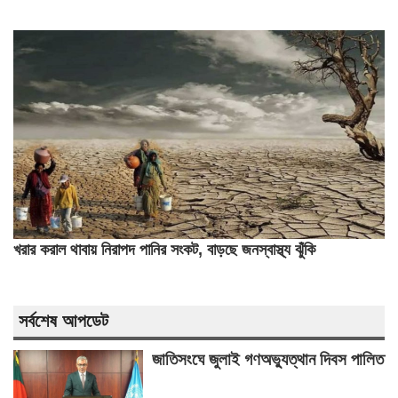
খরার করাল থাবায় নিরাপদ পানির সংকট, বাড়ছে জনস্বাস্থ্য ঝুঁকি
সর্বশেষ আপডেট
জাতিসংঘে জুলাই গণঅভ্যুত্থান দিবস পালিত