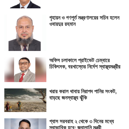
গৃহায়ন ও গণপূর্ত মন্ত্রণালয়ের সচিব হলেন
ওবায়দুর রহমান
অফিস চলাকালে প্রাইভেট চেম্বারে
চিকিৎসক, বরখাস্তের নির্দেশ স্বাস্থ্যমন্ত্রীর
খরার করাল থাবায় নিরাপদ পানির সংকট,
বাড়ছে জনস্বাস্থ্য ঝুঁকি
গ্যাস সরবরাহ ২ থেকে ৩ দিনের মধ্যে
স্বাভাবিক হবে: জ্বালানি মন্ত্রী