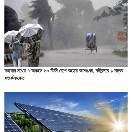
সন্ধ্যার মধ্যে ৭ অঞ্চলে ৬০ কিমি বেগে ঝড়ের আশঙ্কা, নদীবন্দরে ১ নম্বর
সতর্কসংকেত