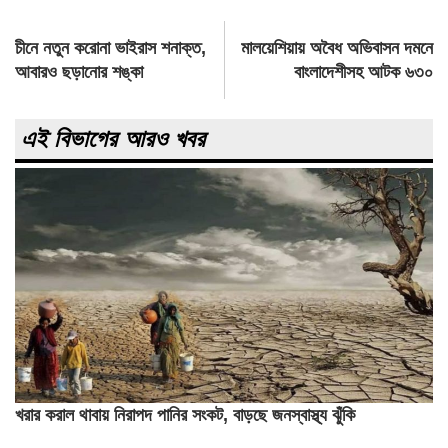
Post
চীনে নতুন করোনা ভাইরাস শনাক্ত,
মালয়েশিয়ায় অবৈধ অভিবাসন দমনে
navigation
আবারও ছড়ানোর শঙ্কা
বাংলাদেশীসহ আটক ৬৩০
এই বিভাগের আরও খবর
খরার করাল থাবায় নিরাপদ পানির সংকট, বাড়ছে জনস্বাস্থ্য ঝুঁকি