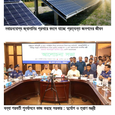
নবায়নযোগ্য জ্বালানির প্রসারে বদলে যাচ্ছে প্রত্যন্ত জনপদের জীবন
বন্যা পরবর্তী পুনর্বাসনে কাজ করছে সরকার : দুর্যোগ ও ত্রাণ মন্ত্রী