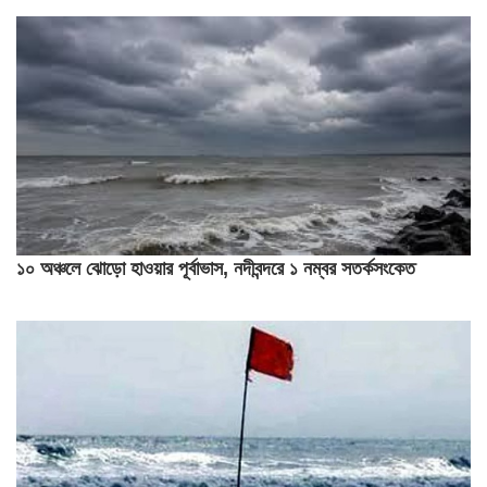
১০ অঞ্চলে ঝোড়ো হাওয়ার পূর্বাভাস, নদীবন্দরে ১ নম্বর সতর্কসংকেত