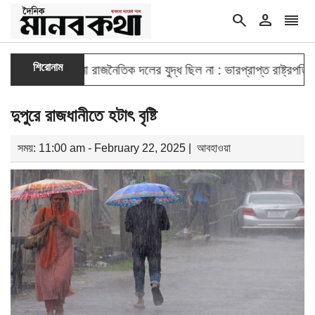
search
person
reorder
double_arrow
শিরোনাম
তিযুদ্ধ কোনো রাজনৈতিক দলের যুদ্ধ ছিল না : ভারপ্রাপ্ত রাষ্ট্রপতি
জুল
দুপুরে রাজধানীতে হটাৎ বৃষ্টি
সময়: 11:00 am - February 22, 2025 |
আবহাওয়া