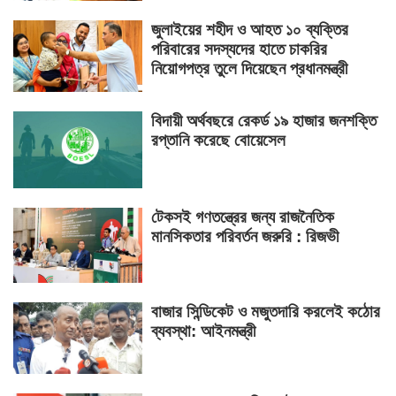
জুলাইয়ের শহীদ ও আহত ১০ ব্যক্তির
পরিবারের সদস্যদের হাতে চাকরির
নিয়োগপত্র তুলে দিয়েছেন প্রধানমন্ত্রী
বিদায়ী অর্থবছরে রেকর্ড ১৯ হাজার জনশক্তি
রপ্তানি করেছে বোয়েসেল
টেকসই গণতন্ত্রের জন্য রাজনৈতিক
মানসিকতার পরিবর্তন জরুরি : রিজভী
বাজার সিন্ডিকেট ও মজুতদারি করলেই কঠোর
ব্যবস্থা: আইনমন্ত্রী