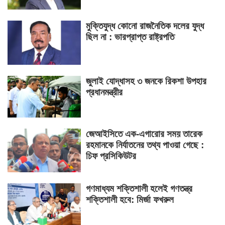
মুক্তিযুদ্ধ কোনো রাজনৈতিক দলের যুদ্ধ
ছিল না : ভারপ্রাপ্ত রাষ্ট্রপতি
জুলাই যোদ্ধাসহ ৩ জনকে রিকশা উপহার
প্রধানমন্ত্রীর
জেআইসিতে এক-এগারোর সময় তারেক
রহমানকে নির্যাতনের তথ্য পাওয়া গেছে :
চিফ প্রসিকিউটর
গণমাধ্যম শক্তিশালী হলেই গণতন্ত্র
শক্তিশালী হবে: মির্জা ফখরুল