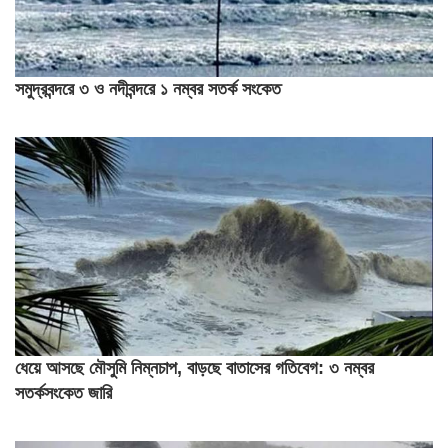
সমুদ্রবন্দরে ৩ ও নদীবন্দরে ১ নম্বর সতর্ক সংকেত
ধেয়ে আসছে মৌসুমি নিম্নচাপ, বাড়ছে বাতাসের গতিবেগ: ৩ নম্বর
সতর্কসংকেত জারি