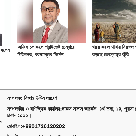
অফিস চলাকালে প্রাইভেট চেম্বারে
খরার করাল থাবায় নিরাপদ 
ব হলেন
চিকিৎসক, বরখাস্তের নির্দেশ
বাড়ছে জনস্বাস্থ্য ঝুঁকি
স্বাস্থ্যমন্ত্রীর
সম্পাদক: নিজাম উদ্দিন দরবেশ
সম্পাদকীয় ও বাণিজ্যিক কার্যালয়:দারুস সালাম আর্কেড, ৪র্থ তলা, ১৪, পুরানা প
ঢাকা- ১০০০।
ms
মোবাইল:+8801720120202