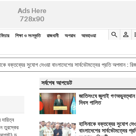
search
person
re
ফিচার
শিক্ষা ও সংস্কৃতি
রাজধানী
অপরাধ
আবহাওয়া
do
ক্তব্যের সুযোগ দেওয়া বাংলাদেশের সার্বভৌমত্বের প্রতি অপমান : রিজভী
সর্বশেষ আপডেট
জাতিসংঘে জুলাই গণঅভ্যুত্থান
দিবস পালিত
ে দায়িত্ব
হাসিনাকে বক্তব্যের সুযোগ দে
ন তুরস্কের
বাংলাদেশের সার্বভৌমত্বের প্র
 আগস্ট) ড.