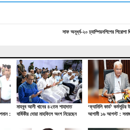
সাফ অনূর্ধ্ব-২০ চ্যাম্পিয়নশিপের শিরোপা
মাহবুব আলী খানের ৪২তম শাহাদাত
‘ফ্যামিলি কার্ড’ কর্মসূচির
অপমান :
বার্ষিকীর দোয়া মাহফিলে অংশ নিয়েছেন
আগামী ১৬ আগস্ট : সমাজকল
প্রধানমন্ত্রী