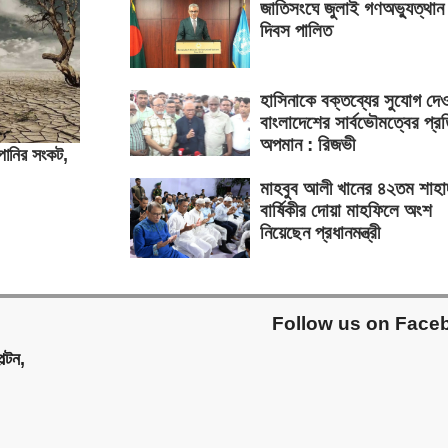
জাতিসংঘে জুলাই গণঅভ্যুত্থান
দিবস পালিত
হাসিনাকে বক্তব্যের সুযোগ দে
বাংলাদেশের সার্বভৌমত্বের প্র
অপমান : রিজভী
পানির সংকট,
মাহবুব আলী খানের ৪২তম শাহা
বার্ষিকীর দোয়া মাহফিলে অংশ
নিয়েছেন প্রধানমন্ত্রী
Follow us on Face
ল্টন,