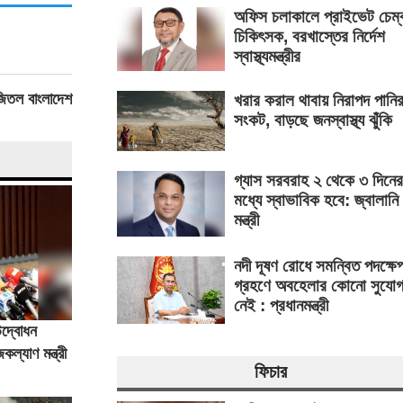
অফিস চলাকালে প্রাইভেট চেম্
চিকিৎসক, বরখাস্তের নির্দেশ
স্বাস্থ্যমন্ত্রীর
 জিতল বাংলাদেশ
খরার করাল থাবায় নিরাপদ পানি
সংকট, বাড়ছে জনস্বাস্থ্য ঝুঁকি
গ্যাস সরবরাহ ২ থেকে ৩ দিনের
মধ্যে স্বাভাবিক হবে: জ্বালানি
মন্ত্রী
নদী দূষণ রোধে সমন্বিত পদক্ষে
গ্রহণে অবহেলার কোনো সুযো
নেই : প্রধানমন্ত্রী
 উদ্বোধন
্যাণ মন্ত্রী
ফিচার