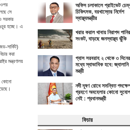
 ওপর
অফিস চলাকালে প্রাইভেট চেম্
চিকিৎসক, বরখাস্তের নির্দেশ
বলছে সে
স্বাস্থ্যমন্ত্রীর
রও সরকার
ঙচুর হচ্ছে। এ
খরার করাল থাবায় নিরাপদ পানি
সংকট, বাড়ছে জনস্বাস্থ্য ঝুঁকি
জড-সার্কিট)
িচার করা
গ্যাস সরবরাহ ২ থেকে ৩ দিনের
্র মন্ত্রণালয়
মধ্যে স্বাভাবিক হবে: জ্বালানি
মন্ত্রী
েন কোনো
নদী দূষণ রোধে সমন্বিত পদক্ষে
রয়েছে।
গ্রহণে অবহেলার কোনো সুযো
নেই : প্রধানমন্ত্রী
ফিচার