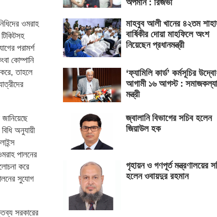
অপমান : রিজভী
মাহবুব আলী খানের ৪২তম শাহা
িনিধিদের ওমরাহ
বার্ষিকীর দোয়া মাহফিলে অংশ
র টিকিটসহ
নিয়েছেন প্রধানমন্ত্রী
োগের পরামর্শ
ংবা কোম্পানি
 করে, তাহলে
‘ফ্যামিলি কার্ড’ কর্মসূচির উদ্ব
আগামী ১৬ আগস্ট : সমাজকল্য
াত্রীদের
মন্ত্রী
জ্বালানি বিভাগের সচিব হলেন
স জানিয়েছে
জিয়াউল হক
বিধি অনুযায়ী
াইন্স
 ওমরাহ পালনের
গৃহায়ন ও গণপূর্ত মন্ত্রণালয়ের স
আলোচনা করে
হলেন ওবায়দুর রহমান
ালনের সুযোগ
্তব্য সরকারের