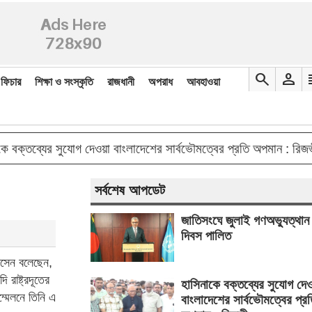
search
person
re
ফিচার
শিক্ষা ও সংস্কৃতি
রাজধানী
অপরাধ
আবহাওয়া
double_ar
ব্যের সুযোগ দেওয়া বাংলাদেশের সার্বভৌমত্বের প্রতি অপমান : রিজভী
সর্বশেষ আপডেট
জাতিসংঘে জুলাই গণঅভ্যুত্থান
দিবস পালিত
োসেন বলেছেন,
রাষ্ট্রদূতের
হাসিনাকে বক্তব্যের সুযোগ দে
ম্মেলনে তিনি এ
বাংলাদেশের সার্বভৌমত্বের প্র