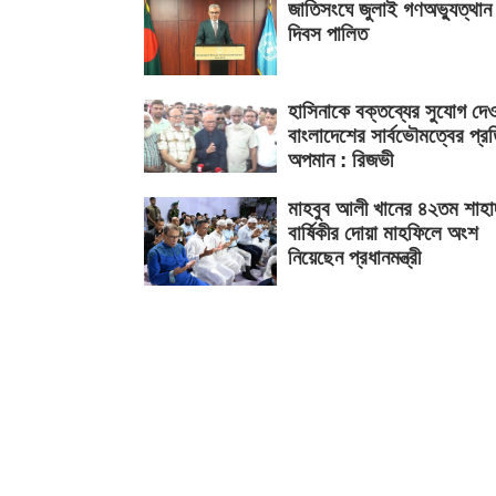
জাতিসংঘে জুলাই গণঅভ্যুত্থান
দিবস পালিত
হাসিনাকে বক্তব্যের সুযোগ দে
বাংলাদেশের সার্বভৌমত্বের প্র
অপমান : রিজভী
মাহবুব আলী খানের ৪২তম শাহা
বার্ষিকীর দোয়া মাহফিলে অংশ
নিয়েছেন প্রধানমন্ত্রী