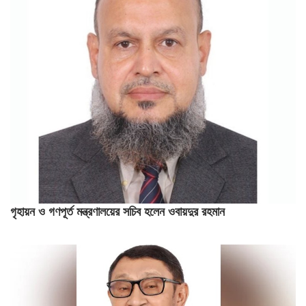
গৃহায়ন ও গণপূর্ত মন্ত্রণালয়ের সচিব হলেন ওবায়দুর রহমান