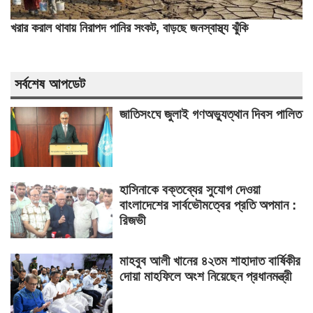
খরার করাল থাবায় নিরাপদ পানির সংকট, বাড়ছে জনস্বাস্থ্য ঝুঁকি
সর্বশেষ আপডেট
জাতিসংঘে জুলাই গণঅভ্যুত্থান দিবস পালিত
হাসিনাকে বক্তব্যের সুযোগ দেওয়া
বাংলাদেশের সার্বভৌমত্বের প্রতি অপমান :
রিজভী
মাহবুব আলী খানের ৪২তম শাহাদাত বার্ষিকীর
দোয়া মাহফিলে অংশ নিয়েছেন প্রধানমন্ত্রী