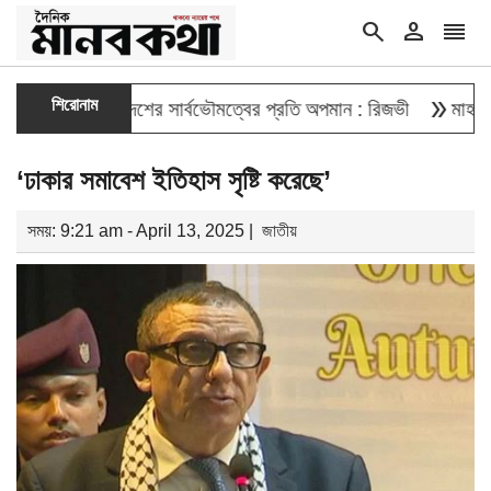
search
person
reorder
double_arrow
শিরোনাম
য়া বাংলাদেশের সার্বভৌমত্বের প্রতি অপমান : রিজভী
মাহবুব আলী খান
‘ঢাকার সমাবেশ ইতিহাস সৃষ্টি করেছে’
সময়: 9:21 am - April 13, 2025 |
জাতীয়