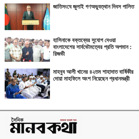
জাতিসংঘে জুলাই গণঅভ্যুত্থান দিবস পালিত
হাসিনাকে বক্তব্যের সুযোগ দেওয়া
বাংলাদেশের সার্বভৌমত্বের প্রতি অপমান :
রিজভী
মাহবুব আলী খানের ৪২তম শাহাদাত বার্ষিকীর
দোয়া মাহফিলে অংশ নিয়েছেন প্রধানমন্ত্রী