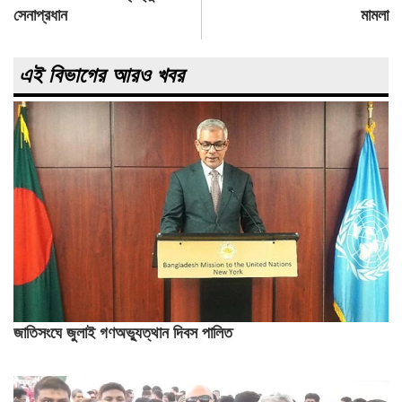
সেনাপ্রধান
মামলা
এই বিভাগের আরও খবর
জাতিসংঘে জুলাই গণঅভ্যুত্থান দিবস পালিত