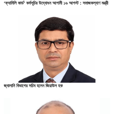
‘ফ্যামিলি কার্ড’ কর্মসূচির উদ্বোধন আগামী ১৬ আগস্ট : সমাজকল্যাণ মন্ত্রী
জ্বালানি বিভাগের সচিব হলেন জিয়াউল হক