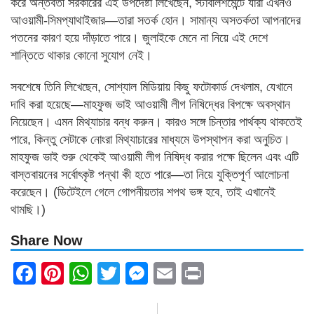
করে অন্তর্বর্তী সরকারের এই উপদেষ্টা লিখেছেন, স্টাবলিশমেন্টে যারা এখনও
আওয়ামী-সিমপ্যাথাইজার—তারা সতর্ক হোন। সামান্য অসতর্কতা আপনাদের
পতনের কারণ হয়ে দাঁড়াতে পারে। জুলাইকে মেনে না নিয়ে এই দেশে
শান্তিতে থাকার কোনো সুযোগ নেই।
সবশেষে তিনি লিখেছেন, সোশ্যাল মিডিয়ায় কিছু ফটোকার্ড দেখলাম, যেখানে
দাবি করা হয়েছে—মাহফুজ ভাই আওয়ামী লীগ নিষিদ্ধের বিপক্ষে অবস্থান
নিয়েছেন। এমন মিথ্যাচার বন্ধ করুন। কারও সঙ্গে চিন্তার পার্থক্য থাকতেই
পারে, কিন্তু সেটাকে নোংরা মিথ্যাচারের মাধ্যমে উপস্থাপন করা অনুচিত।
মাহফুজ ভাই শুরু থেকেই আওয়ামী লীগ নিষিদ্ধ করার পক্ষে ছিলেন এবং এটি
বাস্তবায়নের সর্বোৎকৃষ্ট পন্থা কী হতে পারে—তা নিয়ে যুক্তিপূর্ণ আলোচনা
করেছেন। (ডিটেইলে গেলে গোপনীয়তার শপথ ভঙ্গ হবে, তাই এখানেই
থামছি।)
Share Now
Facebook
Pinterest
WhatsApp
Twitter
Messenger
Email
Print
Post