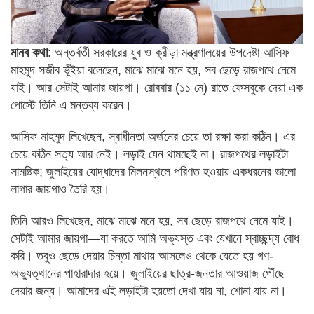
মানব কথা
: অন্তর্বর্তী সরকারের যুব ও ক্রীড়া মন্ত্রণালয়ের উপদেষ্টা আসিফ
মাহমুদ সজীব ভূঁইয়া বলেছেন, মাঝে মাঝে মনে হয়, সব ছেড়ে রাজপথে নেমে
যাই। আর সেটাই আমার জায়গা। রোববার (১১ মে) রাতে ফেসবুকে দেয়া এক
পোস্টে তিনি এ মন্তব্য করেন।
আসিফ মাহমুদ লিখেছেন, স্বাধীনতা অর্জনের চেয়ে তা রক্ষা করা কঠিন। এর
চেয়ে কঠিন সত্য আর নেই। লড়াই যেন থামছেই না। রাজপথের লড়াইটা
সামষ্টিক; জুলাইয়ের যোদ্ধাদের মিলনস্থলে পরিণত হওয়ায় একধরনের ভালো
লাগার জায়গাও তৈরি হয়।
তিনি আরও লিখেছেন, মাঝে মাঝে মনে হয়, সব ছেড়ে রাজপথে নেমে যাই।
সেটাই আমার জায়গা—যা করতে আমি অভ্যস্ত এবং যেখানে স্বাচ্ছন্দ্য বোধ
করি। তবুও ছেড়ে দেয়ার চিন্তা মাথায় আসলেও থেকে যেতে হয় গণ-
অভ্যুত্থানের পাহারাদার হয়ে। জুলাইয়ের ছাত্র-জনতার আওয়াজ পৌঁছে
দেয়ার জন্য। আমাদের এই লড়াইটা হয়তো দেখা যায় না, শোনা যায় না।