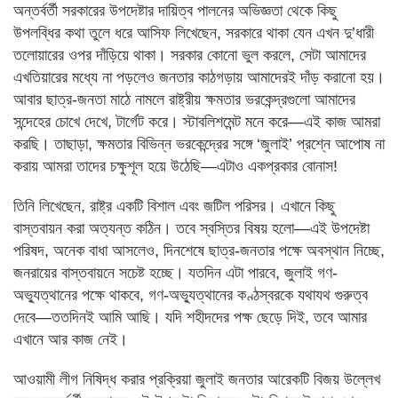
অন্তর্বর্তী সরকারের উপদেষ্টার দায়িত্ব পালনের অভিজ্ঞতা থেকে কিছু
উপলব্ধির কথা তুলে ধরে আসিফ লিখেছেন, সরকারে থাকা যেন এখন দু’ধারী
তলোয়ারের ওপর দাঁড়িয়ে থাকা। সরকার কোনো ভুল করলে, সেটা আমাদের
এখতিয়ারের মধ্যে না পড়লেও জনতার কাঠগড়ায় আমাদেরই দাঁড় করানো হয়।
আবার ছাত্র-জনতা মাঠে নামলে রাষ্ট্রীয় ক্ষমতার ভরকেন্দ্রগুলো আমাদের
সন্দেহের চোখে দেখে, টার্গেট করে। স্টাবলিশমেন্ট মনে করে—এই কাজ আমরা
করছি। তাছাড়া, ক্ষমতার বিভিন্ন ভরকেন্দ্রের সঙ্গে ‘জুলাই’ প্রশ্নে আপোষ না
করায় আমরা তাদের চক্ষুশূল হয়ে উঠেছি—এটাও একপ্রকার বোনাস!
তিনি লিখেছেন, রাষ্ট্র একটি বিশাল এবং জটিল পরিসর। এখানে কিছু
বাস্তবায়ন করা অত্যন্ত কঠিন। তবে স্বস্তির বিষয় হলো—এই উপদেষ্টা
পরিষদ, অনেক বাধা আসলেও, দিনশেষে ছাত্র-জনতার পক্ষে অবস্থান নিচ্ছে,
জনরায়ের বাস্তবায়নে সচেষ্ট হচ্ছে। যতদিন এটা পারবে, জুলাই গণ-
অভ্যুত্থানের পক্ষে থাকবে, গণ-অভ্যুত্থানের কণ্ঠস্বরকে যথাযথ গুরুত্ব
দেবে—ততদিনই আমি আছি। যদি শহীদদের পক্ষ ছেড়ে দিই, তবে আমার
এখানে আর কাজ নেই।
আওয়ামী লীগ নিষিদ্ধ করার প্রক্রিয়া জুলাই জনতার আরেকটি বিজয় উল্লেখ