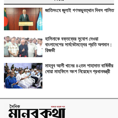
জাতিসংঘে জুলাই গণঅভ্যুত্থান দিবস পালিত
হাসিনাকে বক্তব্যের সুযোগ দেওয়া
বাংলাদেশের সার্বভৌমত্বের প্রতি অপমান :
রিজভী
মাহবুব আলী খানের ৪২তম শাহাদাত বার্ষিকীর
দোয়া মাহফিলে অংশ নিয়েছেন প্রধানমন্ত্রী