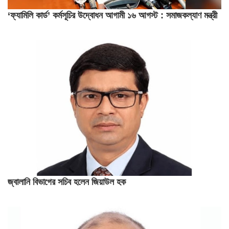
‘ফ্যামিলি কার্ড’ কর্মসূচির উদ্বোধন আগামী ১৬ আগস্ট : সমাজকল্যাণ মন্ত্রী
জ্বালানি বিভাগের সচিব হলেন জিয়াউল হক