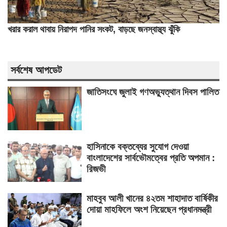
খরার করাল থাবায় নিরাপদ পানির সংকট, বাড়ছে জনস্বাস্থ্য ঝুঁকি
সর্বশেষ আপডেট
জাতিসংঘে জুলাই গণঅভ্যুত্থান দিবস পালিত
হাসিনাকে বক্তব্যের সুযোগ দেওয়া
বাংলাদেশের সার্বভৌমত্বের প্রতি অপমান :
রিজভী
মাহবুব আলী খানের ৪২তম শাহাদাত বার্ষিকীর
দোয়া মাহফিলে অংশ নিয়েছেন প্রধানমন্ত্রী