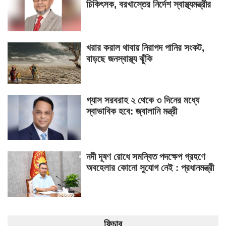
চিকিৎসক, বরখাস্তের নির্দেশ স্বাস্থ্যমন্ত্রীর
খরার করাল থাবায় নিরাপদ পানির সংকট,
বাড়ছে জনস্বাস্থ্য ঝুঁকি
গ্যাস সরবরাহ ২ থেকে ৩ দিনের মধ্যে
স্বাভাবিক হবে: জ্বালানি মন্ত্রী
নদী দূষণ রোধে সমন্বিত পদক্ষেপ গ্রহণে
অবহেলার কোনো সুযোগ নেই : প্রধানমন্ত্রী
ফিচার