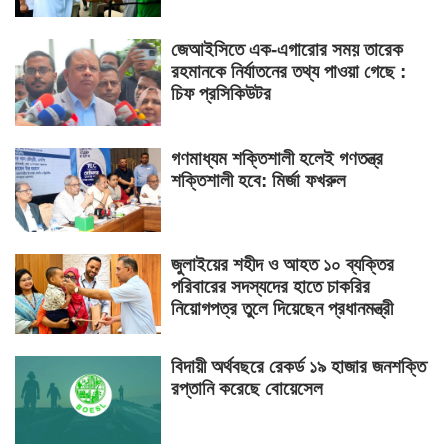
জেআইসিতে এক-এগারোর সময় তারেক
রহমানকে নির্যাতনের তথ্য পাওয়া গেছে :
চিফ প্রসিকিউটর
গণমাধ্যম শক্তিশালী হলেই গণতন্ত্র
শক্তিশালী হবে: মির্জা ফখরুল
জুলাইয়ের শহীদ ও আহত ১০ ব্যক্তির
পরিবারের সদস্যদের হাতে চাকরির
নিয়োগপত্র তুলে দিয়েছেন প্রধানমন্ত্রী
বিদায়ী অর্থবছরে রেকর্ড ১৯ হাজার জনশক্তি
রপ্তানি করেছে বোয়েসেল