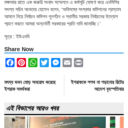
মঙ্গলবার রাতে এক জরুরি সংবাদ সম্মেলনে এ কর্মসূচি ঘোষণা করে এনসিপির
সদস্য সচিব আখতার হোসেন বলেন, ‘অবিলম্বে সংস্কার কমিশনের প্রস্তাব
আমলে নিয়ে নির্বাচন কমিশন পুনর্গঠন ও স্থানীয় সরকার নির্বাচনের উদ্যোগ
গ্রহণ করতে আমরা অন্তর্বর্তী সরকারের প্রতি দাবি জানাচ্ছি।’
সূত্র : ইউএনবি
Share Now
Facebook
Pinterest
WhatsApp
Twitter
Messenger
Email
Print
Post
মৎস্য ভবন মোড় অবরোধ করেছে
ইশরাককে শপথ না পড়ানোর রিটের
navigation
ইশরাক সমর্থকরা
আদেশ বৃহস্পতিবার
এই বিভাগের আরও খবর