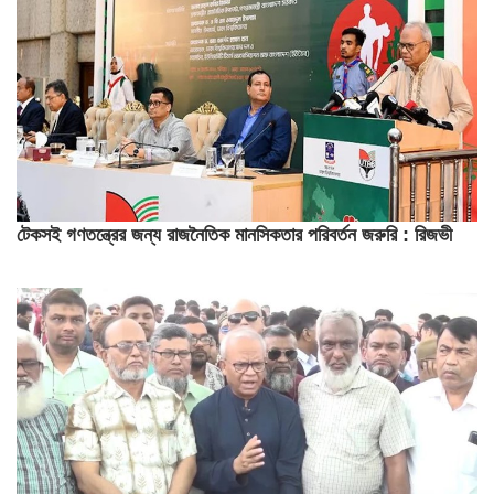
টেকসই গণতন্ত্রের জন্য রাজনৈতিক মানসিকতার পরিবর্তন জরুরি : রিজভী