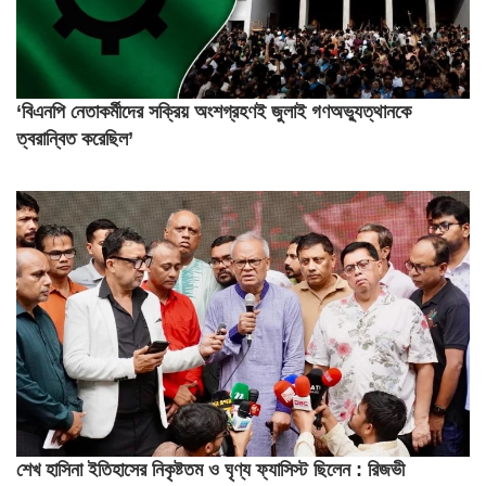
‘বিএনপি নেতাকর্মীদের সক্রিয় অংশগ্রহণই জুলাই গণঅভ্যুত্থানকে
ত্বরান্বিত করেছিল’
শেখ হাসিনা ইতিহাসের নিকৃষ্টতম ও ঘৃণ্য ফ্যাসিস্ট ছিলেন : রিজভী