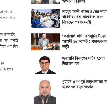
অপমান : রিজভী
মাহবুব আলী খানের ৪২তম শাহা
তা পাওয়া
বার্ষিকীর দোয়া মাহফিলে অংশ
ল হতে পারে
নিয়েছেন প্রধানমন্ত্রী
ল মামলাটির
‘ফ্যামিলি কার্ড’ কর্মসূচির উদ্ব
 এবং পরবর্তী
আগামী ১৬ আগস্ট : সমাজকল্য
মন্ত্রী
ামিকে এক দিন
জ্বালানি বিভাগের সচিব হলেন
কেয়া
জিয়াউল হক
ি বিভাগের
গৃহায়ন ও গণপূর্ত মন্ত্রণালয়ের স
হলেন ওবায়দুর রহমান