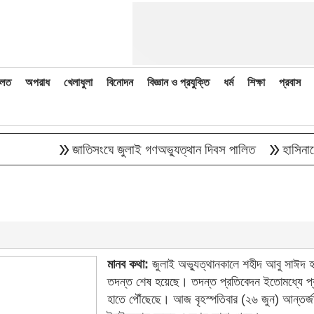
লত
অপরাধ
খেলাধুলা
বিনোদন
বিজ্ঞান ও প্রযুক্তি
ধর্ম
শিক্ষা
প্রবাস
double_arrow
double_arrow
জাতিসংঘে জুলাই গণঅভ্যুত্থান দিবস পালিত
হাসিনাকে বক্ত
মানব কথা:
জুলাই অভ্যুত্থানকালে শহীদ আবু সাঈদ হ
তদন্ত শেষ হয়েছে। তদন্ত প্রতিবেদন ইতোমধ্যে প
হাতে পৌঁছেছে। আজ বৃহস্পতিবার (২৬ জুন) আন্তর্