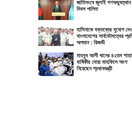
জাতিসংঘে জুলাই গণঅভ্যুত্থান
দিবস পালিত
হাসিনাকে বক্তব্যের সুযোগ দে
বাংলাদেশের সার্বভৌমত্বের প্র
অপমান : রিজভী
মাহবুব আলী খানের ৪২তম শাহা
বার্ষিকীর দোয়া মাহফিলে অংশ
নিয়েছেন প্রধানমন্ত্রী