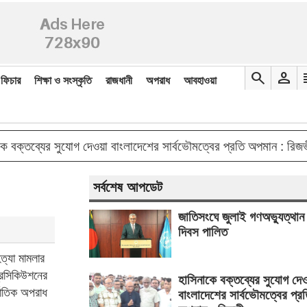
search
person
re
ফিচার
শিক্ষা ও সংস্কৃতি
রাজধানী
অপরাধ
আবহাওয়া
double_ar
ব্যের সুযোগ দেওয়া বাংলাদেশের সার্বভৌমত্বের প্রতি অপমান : রিজভী
সর্বশেষ আপডেট
জাতিসংঘে জুলাই গণঅভ্যুত্থান
দিবস পালিত
ত্যা মামলার
্রসিকিউশনের
হাসিনাকে বক্তব্যের সুযোগ দে
জাতিক অপরাধ
বাংলাদেশের সার্বভৌমত্বের প্র