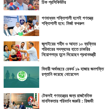
চিফ প্রসিকিউটর
গণমাধ্যম শক্তিশালী হলেই গণতন্ত্র
শক্তিশালী হবে: মির্জা ফখরুল
জুলাইয়ের শহীদ ও আহত ১০ ব্যক্তির
পরিবারের সদস্যদের হাতে চাকরির
নিয়োগপত্র তুলে দিয়েছেন প্রধানমন্ত্রী
বিদায়ী অর্থবছরে রেকর্ড ১৯ হাজার জনশক্তি
রপ্তানি করেছে বোয়েসেল
টেকসই গণতন্ত্রের জন্য রাজনৈতিক
মানসিকতার পরিবর্তন জরুরি : রিজভী