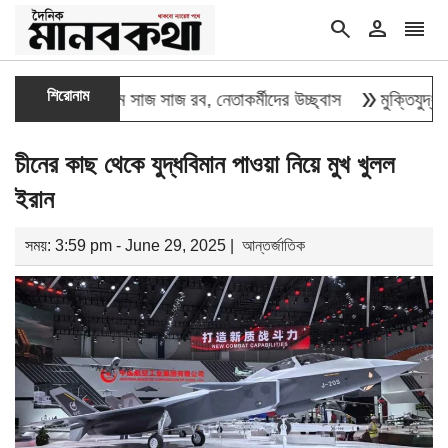
search
person
reorder
double_arrow
শিরোনাম
নে চট্টগ্রামে সাজ সাজ রব, নেতাকর্মীদের উচ্ছ্বাস
মুক্তিযুদ্ধ কোনো রাজ
চীনের কাছ থেকে যুদ্ধবিমান পাওয়া নিয়ে মুখ খুলল
ইরান
সময়: 3:59 pm - June 29, 2025 |
আন্তর্জাতিক