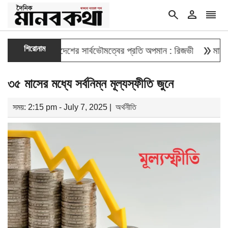
search
person
reorder
double_arrow
শিরোনাম
দেওয়া বাংলাদেশের সার্বভৌমত্বের প্রতি অপমান : রিজভী
মাহবুব আলী 
৩৫ মাসের মধ্যে সর্বনিম্ন মূল্যস্ফীতি জুনে
সময়: 2:15 pm - July 7, 2025 |
অর্থনীতি