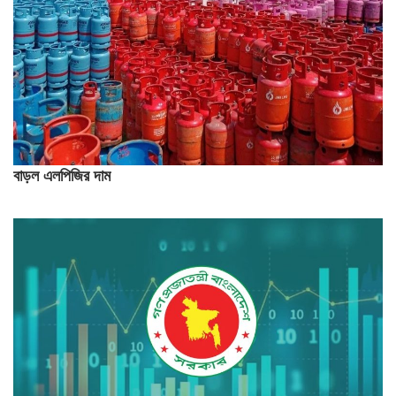
বাড়ল এলপিজির দাম