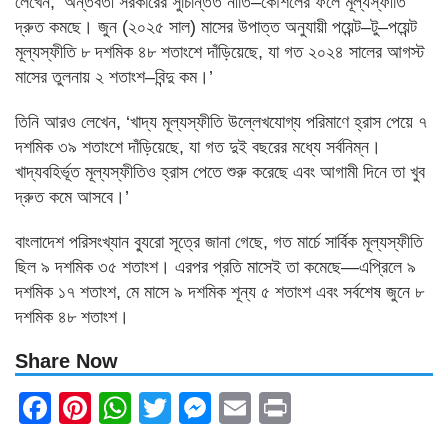
লেখেন, ‘অন্তর্বর্তী সরকারের সুচিন্তিত নীতি–কৌশলের ফলে মূল্যস্ফীতি
দ্রুত কমছে। জুন (২০২৫ সাল) মাসের উপাত্ত অনুযায়ী পয়েন্ট–টু–পয়েন্ট
মূল্যস্ফীতি ৮ দশমিক ৪৮ শতাংশে দাঁড়িয়েছে, যা গত ২০২৪ সালের আগস্ট
মাসের তুলনায় ২ শতাংশ–বিন্দু কম।’
তিনি আরও লেখেন, ‘খাদ্য মূল্যস্ফীতি উল্লেখযোগ্য পরিমাণে হ্রাস পেয়ে ৭
দশমিক ৩৯ শতাংশে দাঁড়িয়েছে, যা গত দুই বছরের মধ্যে সর্বনিম্ন।
খাদ্যবহির্ভূত মূল্যস্ফীতিও হ্রাস পেতে শুরু করেছে এবং আগামী দিনে তা খুব
দ্রুত কমে আসবে।’
বাংলাদেশ পরিসংখ্যান ব্যুরো সূত্রে জানা গেছে, গত মার্চে সার্বিক মূল্যস্ফীতি
ছিল ৯ দশমিক ৩৫ শতাংশ। এরপর প্রতি মাসেই তা কমেছে—এপ্রিলে ৯
দশমিক ১৭ শতাংশ, মে মাসে ৯ দশমিক শূন্য ৫ শতাংশ এবং সর্বশেষ জুনে ৮
দশমিক ৪৮ শতাংশ।
Share Now
Facebook
Pinterest
WhatsApp
Twitter
Messenger
Email
Print