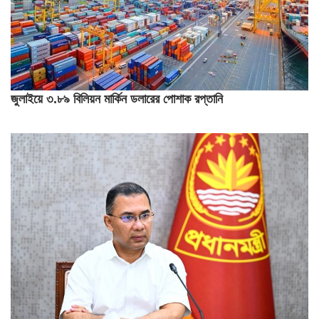
জুলাইয়ে ৩.৮৯ বিলিয়ন মার্কিন ডলারের পোশাক রপ্তানি