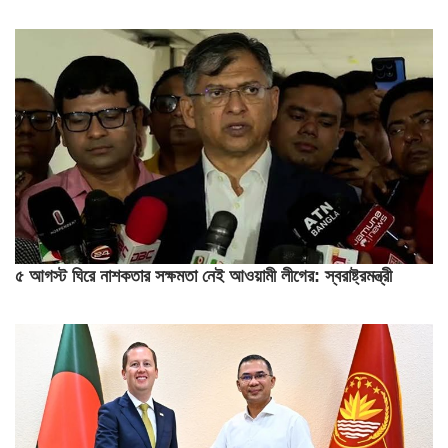
৫ আগস্ট ঘিরে নাশকতার সক্ষমতা নেই আওয়ামী লীগের: স্বরাষ্ট্রমন্ত্রী