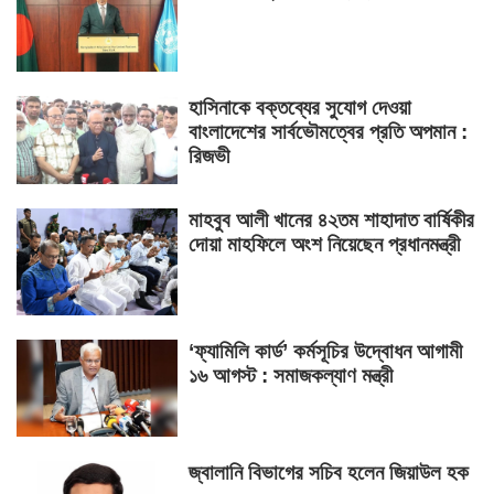
হাসিনাকে বক্তব্যের সুযোগ দেওয়া
বাংলাদেশের সার্বভৌমত্বের প্রতি অপমান :
রিজভী
মাহবুব আলী খানের ৪২তম শাহাদাত বার্ষিকীর
দোয়া মাহফিলে অংশ নিয়েছেন প্রধানমন্ত্রী
‘ফ্যামিলি কার্ড’ কর্মসূচির উদ্বোধন আগামী
১৬ আগস্ট : সমাজকল্যাণ মন্ত্রী
জ্বালানি বিভাগের সচিব হলেন জিয়াউল হক