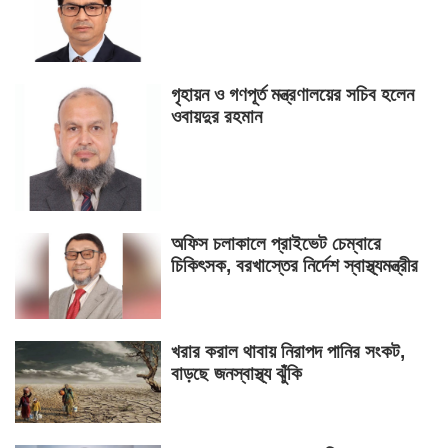
গৃহায়ন ও গণপূর্ত মন্ত্রণালয়ের সচিব হলেন
ওবায়দুর রহমান
অফিস চলাকালে প্রাইভেট চেম্বারে
চিকিৎসক, বরখাস্তের নির্দেশ স্বাস্থ্যমন্ত্রীর
খরার করাল থাবায় নিরাপদ পানির সংকট,
বাড়ছে জনস্বাস্থ্য ঝুঁকি