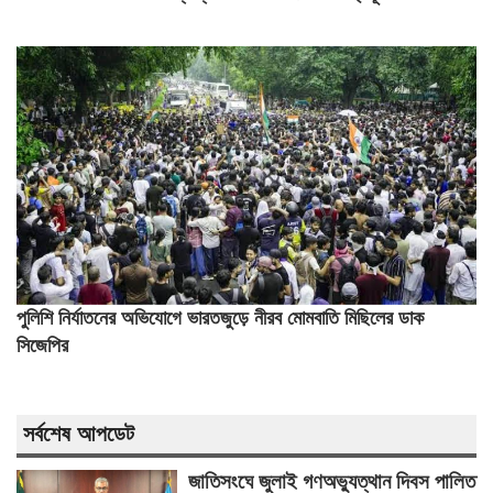
পুলিশি নির্যাতনের অভিযোগে ভারতজুড়ে নীরব মোমবাতি মিছিলের ডাক
সিজেপির
সর্বশেষ আপডেট
জাতিসংঘে জুলাই গণঅভ্যুত্থান দিবস পালিত