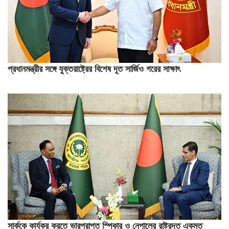
প্রধানমন্ত্রীর সঙ্গে যুক্তরাষ্ট্রের বিশেষ দূত সার্জিও গরের সাক্ষাৎ
সার্ককে কার্যকর করতে ভারপ্রাপ্ত স্পিকার ও নেপালের রাষ্ট্রদূত একমত