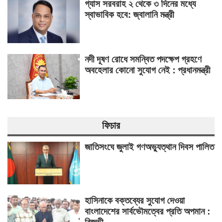
গ্যাস সরবরাহ ২ থেকে ৩ দিনের মধ্যে
স্বাভাবিক হবে: জ্বালানি মন্ত্রী
নদী দূষণ রোধে সমন্বিত পদক্ষেপ গ্রহণে
অবহেলার কোনো সুযোগ নেই : প্রধানমন্ত্রী
ফিচার
জাতিসংঘে জুলাই গণঅভ্যুত্থান দিবস পালিত
হাসিনাকে বক্তব্যের সুযোগ দেওয়া
বাংলাদেশের সার্বভৌমত্বের প্রতি অপমান :