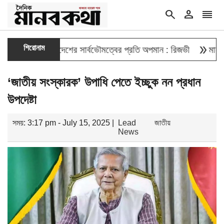
search
person
reorder
double_arrow
শিরোনাম
েওয়া বাংলাদেশের সার্বভৌমত্বের প্রতি অপমান : রিজভী
মাহবুব আলী খা
‘জাতীয় সংস্কারক’ উপাধি পেতে ইচ্ছুক নন প্রধান
উপদেষ্টা
সময়: 3:17 pm - July 15, 2025 |
Lead
জাতীয়
News