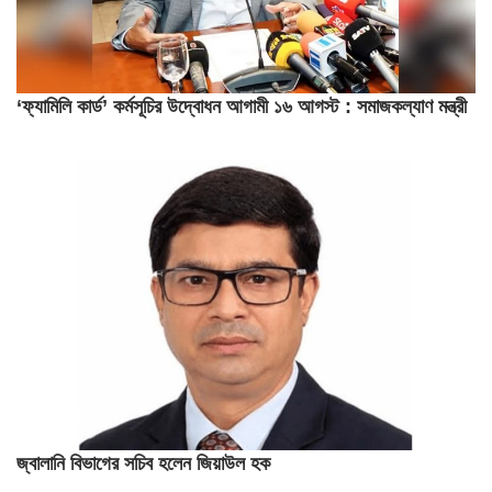
‘ফ্যামিলি কার্ড’ কর্মসূচির উদ্বোধন আগামী ১৬ আগস্ট : সমাজকল্যাণ মন্ত্রী
জ্বালানি বিভাগের সচিব হলেন জিয়াউল হক