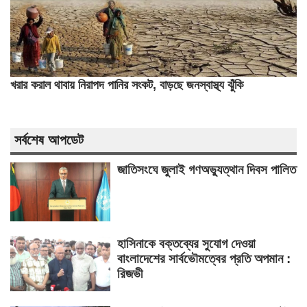
খরার করাল থাবায় নিরাপদ পানির সংকট, বাড়ছে জনস্বাস্থ্য ঝুঁকি
সর্বশেষ আপডেট
জাতিসংঘে জুলাই গণঅভ্যুত্থান দিবস পালিত
হাসিনাকে বক্তব্যের সুযোগ দেওয়া
বাংলাদেশের সার্বভৌমত্বের প্রতি অপমান :
রিজভী