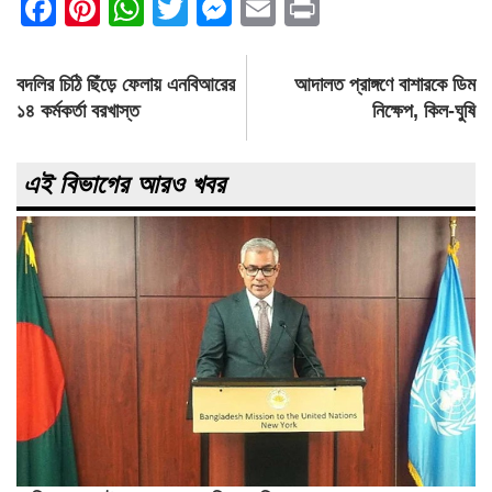
Facebook
Pinterest
WhatsApp
Twitter
Messenger
Email
Print
Post
বদলির চিঠি ছিঁড়ে ফেলায় এনবিআরের
আদালত প্রাঙ্গণে বাশারকে ডিম
navigation
১৪ কর্মকর্তা বরখাস্ত
নিক্ষেপ, কিল-ঘুষি
এই বিভাগের আরও খবর