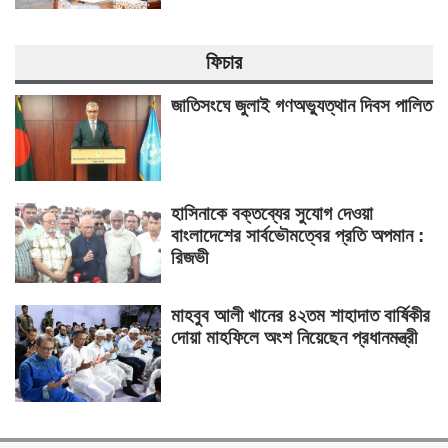
ফিচার
জাতিসংঘে জুলাই গণঅভ্যুত্থান দিবস পালিত
হাসিনাকে বক্তব্যের সুযোগ দেওয়া
বাংলাদেশের সার্বভৌমত্বের প্রতি অপমান :
রিজভী
মাহবুব আলী খানের ৪২তম শাহাদাত বার্ষিকীর
দোয়া মাহফিলে অংশ নিয়েছেন প্রধানমন্ত্রী