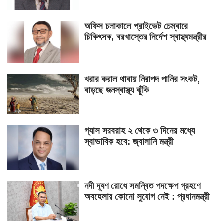
অফিস চলাকালে প্রাইভেট চেম্বারে
চিকিৎসক, বরখাস্তের নির্দেশ স্বাস্থ্যমন্ত্রীর
খরার করাল থাবায় নিরাপদ পানির সংকট,
বাড়ছে জনস্বাস্থ্য ঝুঁকি
গ্যাস সরবরাহ ২ থেকে ৩ দিনের মধ্যে
স্বাভাবিক হবে: জ্বালানি মন্ত্রী
নদী দূষণ রোধে সমন্বিত পদক্ষেপ গ্রহণে
অবহেলার কোনো সুযোগ নেই : প্রধানমন্ত্রী