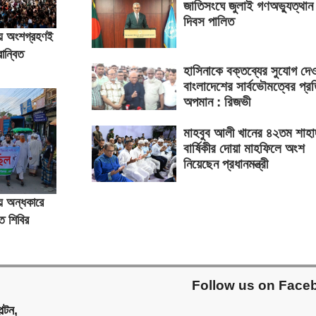
জাতিসংঘে জুলাই গণঅভ্যুত্থান
দিবস পালিত
রিয় অংশগ্রহণই
ান্বিত
হাসিনাকে বক্তব্যের সুযোগ দে
বাংলাদেশের সার্বভৌমত্বের প্র
অপমান : রিজভী
মাহবুব আলী খানের ৪২তম শাহা
বার্ষিকীর দোয়া মাহফিলে অংশ
নিয়েছেন প্রধানমন্ত্রী
ে অন্ধকারে
ে শিবির
Follow us on Face
ল্টন,