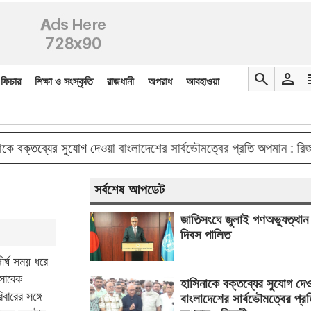
search
person
re
ফিচার
শিক্ষা ও সংস্কৃতি
রাজধানী
অপরাধ
আবহাওয়া
doub
্তব্যের সুযোগ দেওয়া বাংলাদেশের সার্বভৌমত্বের প্রতি অপমান : রিজভী
সর্বশেষ আপডেট
জাতিসংঘে জুলাই গণঅভ্যুত্থান
দিবস পালিত
ীর্ঘ সময় ধরে
সাবেক
হাসিনাকে বক্তব্যের সুযোগ দে
বারের সঙ্গে
বাংলাদেশের সার্বভৌমত্বের প্র