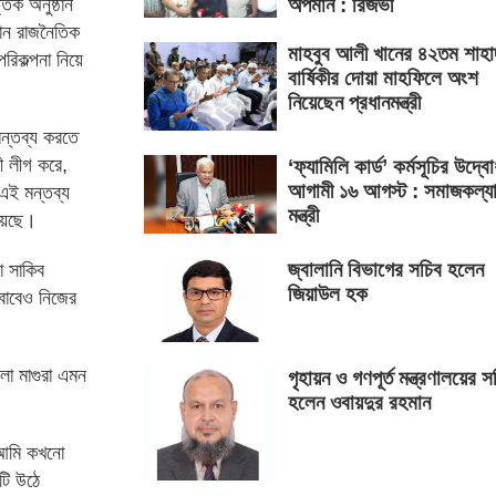
িক অনুষ্ঠান
অপমান : রিজভী
মান রাজনৈতিক
মাহবুব আলী খানের ৪২তম শাহা
রিকল্পনা নিয়ে
বার্ষিকীর দোয়া মাহফিলে অংশ
নিয়েছেন প্রধানমন্ত্রী
মন্তব্য করতে
ী লীগ করে,
‘ফ্যামিলি কার্ড’ কর্মসূচির উদ্ব
আগামী ১৬ আগস্ট : সমাজকল্য
এই মন্তব্য
মন্ত্রী
য়েছে।
জ্বালানি বিভাগের সচিব হলেন
া সাকিব
জিয়াউল হক
বাবেও নিজের
লা মাগুরা এমন
গৃহায়ন ও গণপূর্ত মন্ত্রণালয়ের স
হলেন ওবায়দুর রহমান
 আমি কখনো
টি উঠে