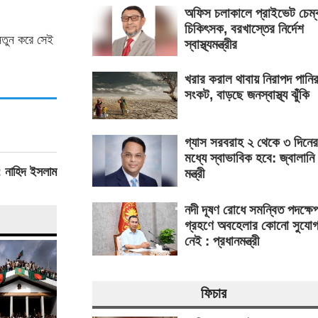
অফিস চলাকালে প্রাইভেট চেম্
চিকিৎসক, বরখাস্তের নির্দেশ
নতুন করে সেই
স্বাস্থ্যমন্ত্রীর
খরার করাল থাবায় নিরাপদ পানি
সংকট, বাড়ছে জনস্বাস্থ্য ঝুঁকি
গ্যাস সরবরাহ ২ থেকে ৩ দিনের
মধ্যে স্বাভাবিক হবে: জ্বালানি
: নাহিদ ইসলাম
মন্ত্রী
নদী দূষণ রোধে সমন্বিত পদক্ষে
গ্রহণে অবহেলার কোনো সুযো
নেই : প্রধানমন্ত্রী
ফিচার