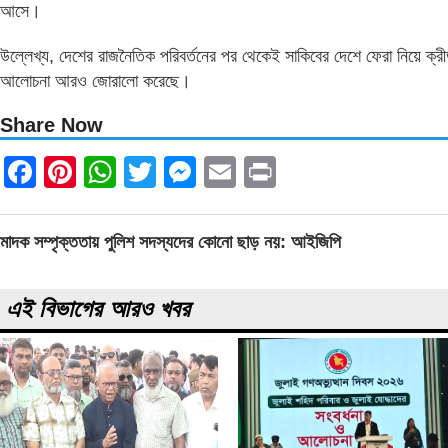
আসে।
উল্লেখ্য, দেশের রাজনৈতিক পরিবর্তনের পর থেকেই সাকিবের দেশে ফেরা নিয়ে ক্র
আলোচনা আরও জোরালো করেছে।
Share Now
Facebook
Pinterest
WhatsApp
Twitter
Messenger
Email
Print
Post
মাদক সম্পৃক্ততায় পুলিশ সদস্যদের কোনো ছাড় নয়: আইজিপি
navigation
এই বিভাগের আরও খবর