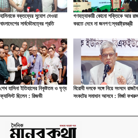
হাসিনাকে বক্তব্যের সুযোগ দেওয়া
গণহত্যাকারী কোনো শক্তিকে আর রা
বাংলাদেশের সার্বভৌমত্বের প্রতি
করতে দেবে না জনগণ:স্বরাষ্ট্রমন্ত্রী
অপমান : রিজভী
সালাহউদ্দিন আহমদের
শেখ হাসিনা ইতিহাসের নিকৃষ্টতম ও ঘৃণ্য
বিরোধী দলকে সঙ্গে নিয়ে সংসদে রাজন
ফ্যাসিস্ট ছিলেন : রিজভী
সংকটের সমাধান আসবে : মির্জা ফখরু