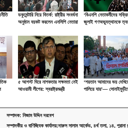
জনীতি
ডকুমেন্টারি নিয়ে বিতর্ক: রাষ্ট্রীয় সংবর্ধনা
‘বিএনপি নেতাকর্মীদের সক্
অনুষ্ঠান বয়কট করলেন এনসিপি নেতারা
জুলাই গণঅভ্যুত্থানকে ত্বর
করেছিল’
ৈতিক
৫ আগস্ট ঘিরে নাশকতার সক্ষমতা নেই
‘শয়তান আমাদের ভয় দেখিয়
ল
আওয়ামী লীগের: স্বরাষ্ট্রমন্ত্রী
পালিয়ে যায়’— সোনাইমুড়ীত
সভাপতি মুজাহিদুল ইসলাম
সম্পাদক: নিজাম উদ্দিন দরবেশ
সম্পাদকীয় ও বাণিজ্যিক কার্যালয়:দারুস সালাম আর্কেড, ৪র্থ তলা, ১৪, পুরানা প