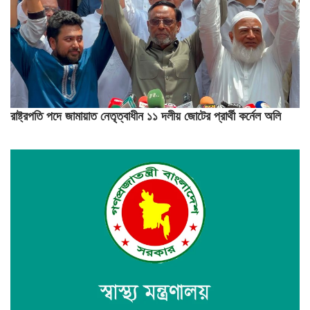
রাষ্ট্রপতি পদে জামায়াত নেতৃত্বাধীন ১১ দলীয় জোটের প্রার্থী কর্নেল অলি