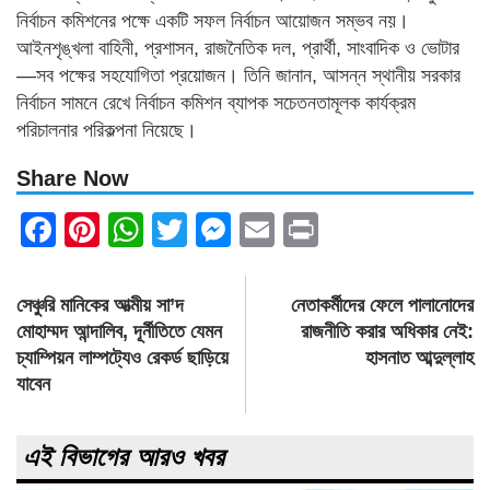
নির্বাচন কমিশনের পক্ষে একটি সফল নির্বাচন আয়োজন সম্ভব নয়।
আইনশৃঙ্খলা বাহিনী, প্রশাসন, রাজনৈতিক দল, প্রার্থী, সাংবাদিক ও ভোটার
—সব পক্ষের সহযোগিতা প্রয়োজন। তিনি জানান, আসন্ন স্থানীয় সরকার
নির্বাচন সামনে রেখে নির্বাচন কমিশন ব্যাপক সচেতনতামূলক কার্যক্রম
পরিচালনার পরিকল্পনা নিয়েছে।
Share Now
Facebook
Pinterest
WhatsApp
Twitter
Messenger
Email
Print
Post
সেঞ্চুরি মানিকের আত্মীয় সা’দ
নেতাকর্মীদের ফেলে পালানোদের
navigation
মোহাম্মদ আন্দালিব, দূর্নীতিতে যেমন
রাজনীতি করার অধিকার নেই:
চ্যাম্পিয়ন লাম্পট্যেও রেকর্ড ছাড়িয়ে
হাসনাত আব্দুল্লাহ
যাবেন
এই বিভাগের আরও খবর