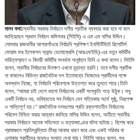
মানব কথা:
স্থানীয় সরকার নির্বাচনে দলীয় প্রতীক ব্যবহার করা হবে না বলে
জানিয়েছেন প্রধান নির্বাচন কমিশনার (সিইসি) এ এম এম নাসির উদ্দিন।
সোমবার রাজধানীর আগারগাঁওয়ে নির্বাচনি প্রশিক্ষণ ইনস্টিটিউটে রিপোর্টার্স
ফোরাম ফর ইলেকশন অ্যান্ড ডেমোক্রেসি (আরএফইডি)-এর নতুন কমিটির
দায়িত্বগ্রহণ ও বিদায়ী কমিটির সংবর্ধনা অনুষ্ঠানে তিনি এ কথা বলেন। সিইসি
বলেন, স্থানীয় নির্বাচনের দিনক্ষণ এখনো চূড়ান্ত হয়নি। তবে দলীয় প্রতীক
না থাকলেও বিভিন্ন রাজনৈতিক দল ইতোমধ্যে নিজেদের প্রার্থীদের পক্ষে
অবস্থান নিচ্ছে, যা নির্বাচনি পরিবেশকে উত্তপ্ত করে তুলতে পারে।তিনি
বলেন, “আমরা চাই দেশে ভালো নির্বাচনের একটি সংস্কৃতি গড়ে উঠুক। শুধু
একটি নির্বাচন নয়, ভবিষ্যতের সব নির্বাচন যেন সত্যিকার অর্থে সুষ্ঠু, নিরপেক্ষ
ও শান্তিপূর্ণ হয়।” রাজনৈতিক দলগুলোর প্রতি রক্তপাতহীন নির্বাচনের
পরিবেশ নিশ্চিত করার আহ্বান জানিয়ে নাসির উদ্দিন বলেন, অতীতে স্থানীয়
সরকার নির্বাচনে অনেক সহিংসতা ও হত্যাকাণ্ডের ঘটনা ঘটেছে। বিশেষ করে
গ্রামাঞ্চলে প্রতিদ্বন্দ্বিতা তীব্র আকার ধারণ করে এবং একই পরিবার বা
এলাকার প্রার্থীদের মধ্যেও সংঘাত দেখা যায়। সিইসি আরও বলেন, শুধু