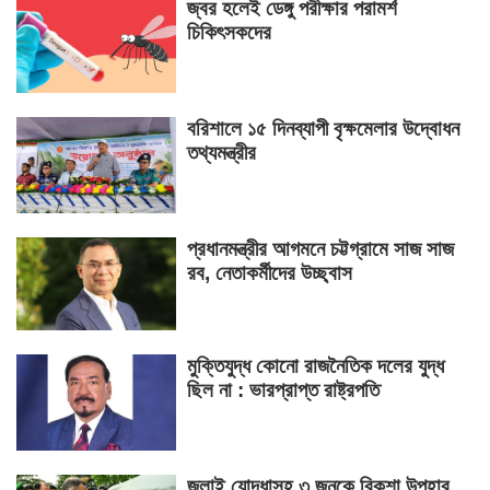
জ্বর হলেই ডেঙ্গু পরীক্ষার পরামর্শ
চিকিৎসকদের
বরিশালে ১৫ দিনব্যাপী বৃক্ষমেলার উদ্বোধন
তথ্যমন্ত্রীর
প্রধানমন্ত্রীর আগমনে চট্টগ্রামে সাজ সাজ
রব, নেতাকর্মীদের উচ্ছ্বাস
মুক্তিযুদ্ধ কোনো রাজনৈতিক দলের যুদ্ধ
ছিল না : ভারপ্রাপ্ত রাষ্ট্রপতি
জুলাই যোদ্ধাসহ ৩ জনকে রিকশা উপহার