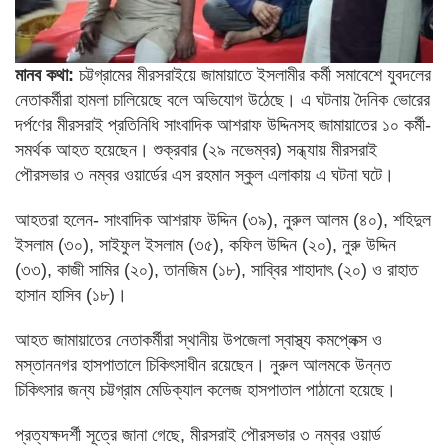
মানব কথা:
চট্টগ্রামের মীরসরাইয়ে জামায়াতে ইসলামীর কর্মী সমাবেশে যুবদলের
নেতাকর্মীরা হামলা চালিয়েছে বলে অভিযোগ উঠেছে। এ ঘটনায় দৈনিক ভোরের
দর্পণের মীরসরাই প্রতিনিধি সাংবাদিক আশরাফ উদ্দিনসহ জামায়াতের ১০ কর্মী-
সমর্থক আহত হয়েছেন। শুক্রবার (২৯ নভেম্বর) সন্ধ্যায় মীরসরাই
পৌরসভার ৩ নম্বর ওয়ার্ডের এস রহমান স্কুল এলাকায় এ ঘটনা ঘটে।
আহতরা হলেন- সাংবাদিক আশরাফ উদ্দিন (৩৯), নুরুল আলম (৪০), শহিদুল
ইসলাম (৩০), সাইফুল ইসলাম (৩৫), কফিল উদ্দিন (২০), নুরু উদ্দিন
(৩৩), কাজী সামির (২০), তানজিম (১৮), সাব্বির শাহাদাৎ (২০) ও রাহাত
হাসান হাসিব (১৮)।
আহত জামায়াতের নেতাকর্মীরা স্থানীয় উপজেলা স্বাস্থ্য কমপ্লেক্স ও
মস্তাননগর হাসপাতালে চিকিৎসাধীন রয়েছেন। নুরুল আলমকে উন্নত
চিকিৎসার জন্য চট্টগ্রাম মেডিক্যাল কলেজ হাসপাতাল পাঠানো হয়েছে।
প্রত্যক্ষদর্শী সূত্রে জানা গেছে, মীরসরাই পৌরসভার ৩ নম্বর ওয়ার্ড