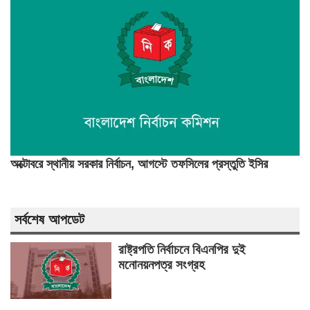
অক্টোবরে স্থানীয় সরকার নির্বাচন, আগস্টে তফসিলের প্রস্তুতি ইসির
সর্বশেষ আপডেট
রাষ্ট্রপতি নির্বাচনে বিএনপির দুই
মনোনয়নপত্র সংগ্রহ