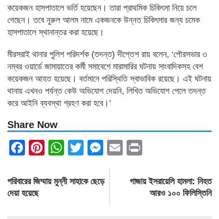
কয়েকজন হাসপাতালে ভর্তি হয়েছেন। তারা প্রাথমিক চিকিৎসা নিয়ে চলে
গেছেন। তবে নুরুল আলম নামে একজনকে উন্নত চিকিৎসার জন্য চমেক
হাসপাতালে স্থানান্তর করা হয়েছে।
মীরসরাই থানার পুলিশ পরিদর্শক (তদন্ত) দীপ্তেশ রায় বলেন, ‘পৌরসভার ৩
নম্বর ওয়ার্ডে জামায়াতের কর্মী সমাবেশে মারামারির ঘটনায় সাংবাদিকসহ বেশ
কয়েকজন আহত হয়েছে। বর্তমানে পরিস্থিতি স্বাভাবিক রয়েছে। এই ঘটনায়
থানায় এখনও পর্যন্ত কেউ অভিযোগ দেয়নি, লিখিত অভিযোগ পেলে তদন্ত
করে আইনি ব্যবস্থা গ্রহণ করা হবে।’
Share Now
Facebook
Pinterest
WhatsApp
Twitter
Messenger
Email
Print
Post
পরিবারের জিম্মায় মুন্নী সাহাকে ছেড়ে
গাজায় ইসরায়েলি হামলা: নিহত
navigation
দেয়া হয়েছে
আরও ১০০ ফিলিস্তিনি