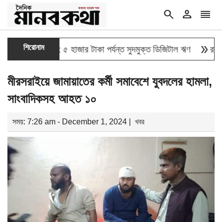
search
person
reorder
double_arrow
শিরোনাম
তুন উদ্যোগ: ৫ হাজার টাকা পর্যন্ত সুদমুক্ত ডিজিটাল ঋণ
রাষ্ট্রপতি প
মীরসরাইয়ে জামায়াতের কর্মী সমাবেশে যুবদলের হামলা,
সাংবাদিকসহ আহত ১০
সময়: 7:26 am - December 1, 2024 |
খবর