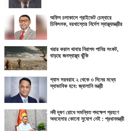
অফিস চলাকালে প্রাইভেট চেম্বারে
চিকিৎসক, বরখাস্তের নির্দেশ স্বাস্থ্যমন্ত্রীর
খরার করাল থাবায় নিরাপদ পানির সংকট,
বাড়ছে জনস্বাস্থ্য ঝুঁকি
গ্যাস সরবরাহ ২ থেকে ৩ দিনের মধ্যে
স্বাভাবিক হবে: জ্বালানি মন্ত্রী
নদী দূষণ রোধে সমন্বিত পদক্ষেপ গ্রহণে
অবহেলার কোনো সুযোগ নেই : প্রধানমন্ত্রী