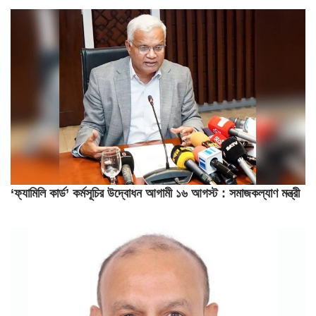
‘ফ্যামিলি কার্ড’ কর্মসূচির উদ্বোধন আগামী ১৬ আগস্ট : সমাজকল্যাণ মন্ত্রী