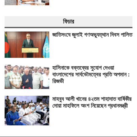
ফিচার
জাতিসংঘে জুলাই গণঅভ্যুত্থান দিবস পালিত
হাসিনাকে বক্তব্যের সুযোগ দেওয়া
বাংলাদেশের সার্বভৌমত্বের প্রতি অপমান :
রিজভী
মাহবুব আলী খানের ৪২তম শাহাদাত বার্ষিকীর
দোয়া মাহফিলে অংশ নিয়েছেন প্রধানমন্ত্রী