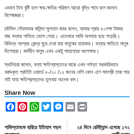
এভাবে টানা বৃষ্টি হলে ক্ষয়-ক্ষতির পরিমাণ আরো বৃদ্ধি পাবে বলে জানান
বিশেষজ্ঞরা।
চাটখিল পৌরসভার বাসিন্দা সুলতান বাবর বলেন, আমার প্রায় ৫০লক্ষ টাকার
মাছ বন্যার পানিতে ভেসে গেছে। এতেকরে আমি অসহায় হয়ে পড়েছি।
বিভিন্ন আশ্রয় কেন্দ্র ঘুরে দেখা যায় মানুষের হাহাকার। বন্যার ক্ষতিতে মানুষ
দিশেহারা। কর্মহীন মানুষ এখন একটু সাহায্যের অপেক্ষায়।
স্থানিয়রা জানান, বন্যা ক্ষতিগ্রস্তদের মাঝে এখন পর্যন্ত সরকারিভাবে
বরাদ্দকৃত প্রতিটা ওয়ার্ডে ৮-/১০ /১২ জনের বেশি কোন এাণ সামগ্রী তারা পায়
নাই যাহা ক্ষতিগ্রস্তদের তুলনায় অনেক কম।
Share Now
Facebook
Pinterest
WhatsApp
Twitter
Messenger
Email
Print
Post
পাকিস্তানকে হারিয়ে ইতিহাস গড়ল
২৪ দিনে রেমিট্যান্স এসেছে ১৭২
navigation