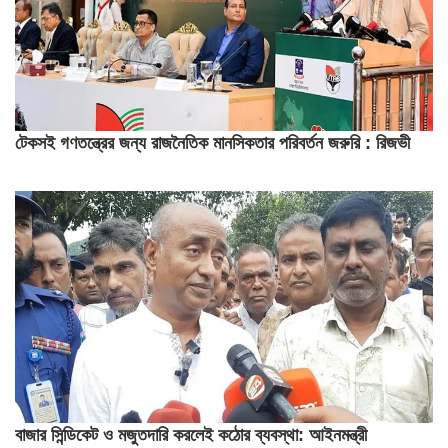
টেকসই গণতন্ত্রের জন্য রাজনৈতিক মানসিকতার পরিবর্তন জরুরি : রিজভী
বাজার সিন্ডিকেট ও মজুতদারি করলেই কঠোর ব্যবস্থা: আইনমন্ত্রী