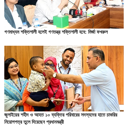
গণমাধ্যম শক্তিশালী হলেই গণতন্ত্র শক্তিশালী হবে: মির্জা ফখরুল
জুলাইয়ের শহীদ ও আহত ১০ ব্যক্তির পরিবারের সদস্যদের হাতে চাকরির
নিয়োগপত্র তুলে দিয়েছেন প্রধানমন্ত্রী