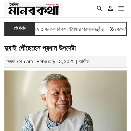
search
person
reorder
double_arrow
শিরোনাম
লাই যোদ্ধাসহ ৩ জনকে রিকশা উপহার প্রধানমন্ত্রীর
জেআইসিতে এক-এগা
দুবাই পৌঁছেছেন প্রধান উপদেষ্টা
সময়: 7:45 am - February 13, 2025 |
জাতীয়