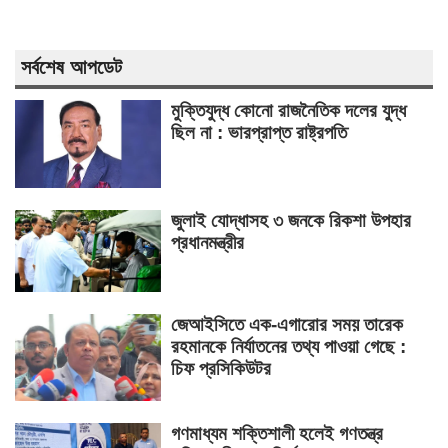
সর্বশেষ আপডেট
মুক্তিযুদ্ধ কোনো রাজনৈতিক দলের যুদ্ধ
ছিল না : ভারপ্রাপ্ত রাষ্ট্রপতি
জুলাই যোদ্ধাসহ ৩ জনকে রিকশা উপহার
প্রধানমন্ত্রীর
জেআইসিতে এক-এগারোর সময় তারেক
রহমানকে নির্যাতনের তথ্য পাওয়া গেছে :
চিফ প্রসিকিউটর
গণমাধ্যম শক্তিশালী হলেই গণতন্ত্র