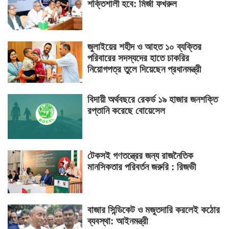
শক্তিশালী হবে: মির্জা ফখরুল
জুলাইয়ের শহীদ ও আহত ১০ ব্যক্তির
পরিবারের সদস্যদের হাতে চাকরির
নিয়োগপত্র তুলে দিয়েছেন প্রধানমন্ত্রী
বিদায়ী অর্থবছরে রেকর্ড ১৯ হাজার জনশক্তি
রপ্তানি করেছে বোয়েসেল
টেকসই গণতন্ত্রের জন্য রাজনৈতিক
মানসিকতার পরিবর্তন জরুরি : রিজভী
বাজার সিন্ডিকেট ও মজুতদারি করলেই কঠোর
ব্যবস্থা: আইনমন্ত্রী