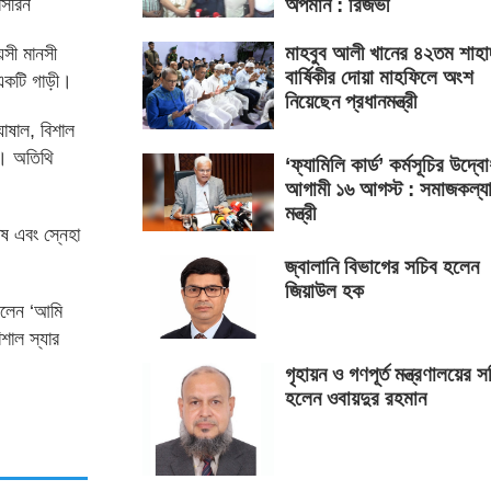
াসরিন
অপমান : রিজভী
মাহবুব আলী খানের ৪২তম শাহা
য়সী মানসী
বার্ষিকীর দোয়া মাহফিলে অংশ
একটি গাড়ী।
নিয়েছেন প্রধানমন্ত্রী
োষাল, বিশাল
ণ। অতিথি
‘ফ্যামিলি কার্ড’ কর্মসূচির উদ্ব
আগামী ১৬ আগস্ট : সমাজকল্য
মন্ত্রী
ষ এবং স্নেহা
জ্বালানি বিভাগের সচিব হলেন
জিয়াউল হক
 বলেন ‘আমি
িশাল স্যার
গৃহায়ন ও গণপূর্ত মন্ত্রণালয়ের স
হলেন ওবায়দুর রহমান