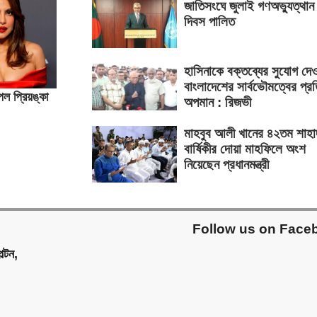
জাতিসংঘে জুলাই গণঅভ্যুত্থান
দিবস পালিত
হাসিনাকে বক্তব্যের সুযোগ দে
বাংলাদেশের সার্বভৌমত্বের প্র
েল প্রিয়ঙ্কা
অপমান : রিজভী
মাহবুব আলী খানের ৪২তম শাহা
বার্ষিকীর দোয়া মাহফিলে অংশ
নিয়েছেন প্রধানমন্ত্রী
Follow us on Face
ল্টন,