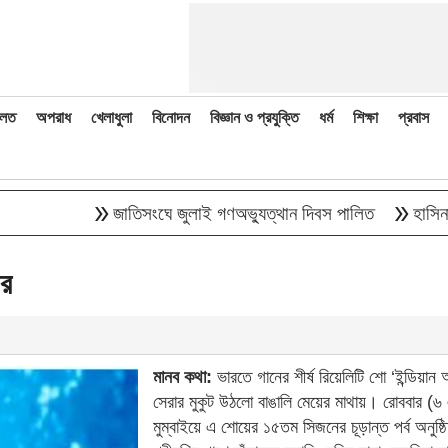
লত
অপরাধ
খেলাধুলা
বিনোদন
বিজ্ঞান ও প্রযুক্তি
ধর্ম
শিক্ষা
প্রবাস
double_arrow
double_arrow
জাতিসংঘে জুলাই গণঅভ্যুত্থান দিবস পালিত
হাসিনাকে বক
’র
মানব কথা:
ভারতে গানের শীর্ষ রিয়েলিটি শো ‘ইন্ডিয়া
সেরার মুকুট উঠলো বাঙালি মেয়ের মাথায়। রোববার (৬ 
মুম্বাইয়ে এ শোয়ের ১৫তম সিজনের চূড়ান্ত পর্ব অনুষ্