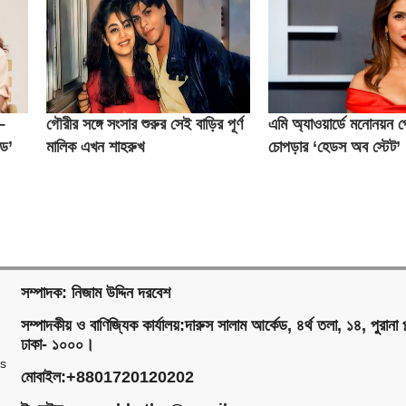
–
গৌরীর সঙ্গে সংসার শুরুর সেই বাড়ির পূর্ণ
এমি অ্যাওয়ার্ডে মনোনয়ন প
িড’
মালিক এখন শাহরুখ
চোপড়ার ‘হেডস অব স্টেট’
সম্পাদক: নিজাম উদ্দিন দরবেশ
সম্পাদকীয় ও বাণিজ্যিক কার্যালয়:দারুস সালাম আর্কেড, ৪র্থ তলা, ১৪, পুরানা প
ঢাকা- ১০০০।
ms
মোবাইল:+8801720120202