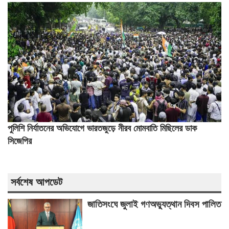
পুলিশি নির্যাতনের অভিযোগে ভারতজুড়ে নীরব মোমবাতি মিছিলের ডাক
সিজেপির
সর্বশেষ আপডেট
জাতিসংঘে জুলাই গণঅভ্যুত্থান দিবস পালিত