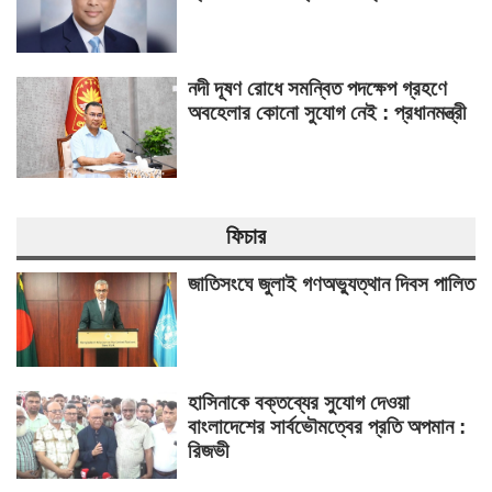
নদী দূষণ রোধে সমন্বিত পদক্ষেপ গ্রহণে
অবহেলার কোনো সুযোগ নেই : প্রধানমন্ত্রী
ফিচার
জাতিসংঘে জুলাই গণঅভ্যুত্থান দিবস পালিত
হাসিনাকে বক্তব্যের সুযোগ দেওয়া
বাংলাদেশের সার্বভৌমত্বের প্রতি অপমান :
রিজভী