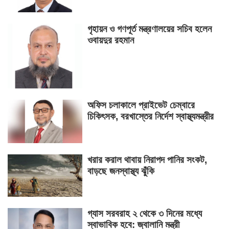
গৃহায়ন ও গণপূর্ত মন্ত্রণালয়ের সচিব হলেন
ওবায়দুর রহমান
অফিস চলাকালে প্রাইভেট চেম্বারে
চিকিৎসক, বরখাস্তের নির্দেশ স্বাস্থ্যমন্ত্রীর
খরার করাল থাবায় নিরাপদ পানির সংকট,
বাড়ছে জনস্বাস্থ্য ঝুঁকি
গ্যাস সরবরাহ ২ থেকে ৩ দিনের মধ্যে
স্বাভাবিক হবে: জ্বালানি মন্ত্রী