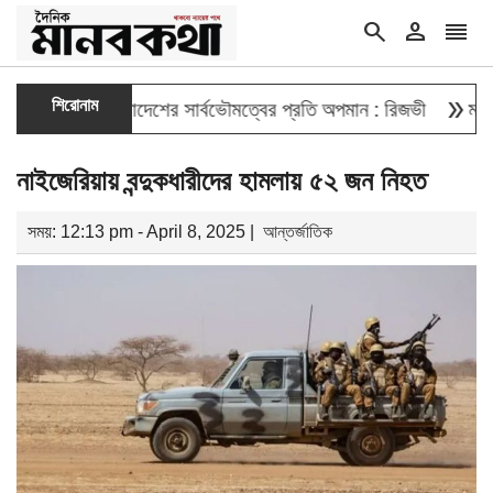
search
person
reorder
double_arrow
শিরোনাম
দেওয়া বাংলাদেশের সার্বভৌমত্বের প্রতি অপমান : রিজভী
মাহবুব আলী 
নাইজেরিয়ায় বন্দুকধারীদের হামলায় ৫২ জন নিহত
সময়: 12:13 pm - April 8, 2025 |
আন্তর্জাতিক