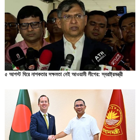
৫ আগস্ট ঘিরে নাশকতার সক্ষমতা নেই আওয়ামী লীগের: স্বরাষ্ট্রমন্ত্রী