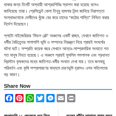
থাকার জন্য তিনটি অস্থায়ী আশ্রয়শিবির স্থাপন করা হয়েছে বলেও
জানিয়েছে তারা। প্রেসিডেন্ট বোলা তিনুবু হামলার নিন্দা জানিয়ে নিরাপত্তা
সংস্থাগুলোকে দোষীদের খুঁজে বের করে তাদের “কঠোর শাস্তি” নিশ্চিত করার
নির্দেশ দিয়েছেন।
প্লাটো নাইজেরিয়ার ‘মিডল বেল্ট’ অঞ্চলের একটি রাজ্য, যেখানে জাতিগত ও
ধর্মীয় বৈচিত্র্যের পাশাপাশি ভূমি ও সম্পদের নিয়ন্ত্রণ নিয়ে প্রায়ই সংঘর্ষের
ঘটনা ঘটে। সম্প্রতি কয়েক বছর সেখানে আন্তঃ-সাম্প্রদায়িক সংঘাতে শত
শত মানুষ নিহত হয়েছে। এ অঞ্চলে প্রায়ই মুসলিম পশুপালক এবং প্রধানত
খ্রিস্টান কৃষকদের মধ্যে জাতিগত-ধর্মীয় সংঘাত দেখা যায়। তবে জলবায়ু
পরিবর্তন এবং কৃষি সম্প্রসারণের মাধ্যমে চারণভূমি হ্রাসও এসব সহিংসতার
বড় কারণ।
Share Now
Facebook
Pinterest
WhatsApp
Twitter
Messenger
Email
Print
Post
বাংলাদেশি ১১ জেলেকে ধরে নিয়ে
ছেলের কাঁচির আঘাতে বাবার মৃত্যু