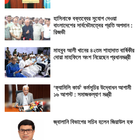
হাসিনাকে বক্তব্যের সুযোগ দেওয়া
বাংলাদেশের সার্বভৌমত্বের প্রতি অপমান :
রিজভী
মাহবুব আলী খানের ৪২তম শাহাদাত বার্ষিকীর
দোয়া মাহফিলে অংশ নিয়েছেন প্রধানমন্ত্রী
‘ফ্যামিলি কার্ড’ কর্মসূচির উদ্বোধন আগামী
১৬ আগস্ট : সমাজকল্যাণ মন্ত্রী
জ্বালানি বিভাগের সচিব হলেন জিয়াউল হক