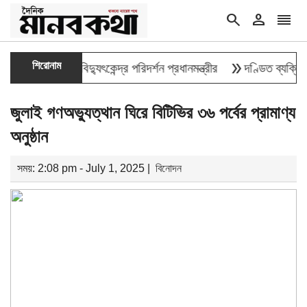
search
person
reorder
double_arrow
শিরোনাম
লাভিত্তিক বিদ্যুৎকেন্দ্র পরিদর্শন প্রধানমন্ত্রীর
দণ্ডিত ব্যক্তির তথ্
জুলাই গণঅভ্যুত্থান ঘিরে বিটিভির ৩৬ পর্বের প্রামাণ্য
অনুষ্ঠান
সময়: 2:08 pm - July 1, 2025 |
বিনোদন