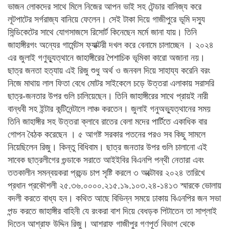
ভাজন লোকদের সাথে মিলে নিজের আপন ভাই সহ টেন্ডার বানিজ্য করে
লূটপাটের সর্গরাজ্য বানিয়ে ফেলেন। সেই টাকা দিয়ে গাজীপুরে ভূমি দস্যু
সিন্ডিকেটের সাথে যোগসাজসে রিসোর্ট কিনেছেন মর্মে জানা যায়। তিনি
জাহাঙ্গীরগং অন্যের গার্মেন্টস ফ্যাক্টরী দখল করে বেনামে চালাচ্ছেন । ২০২৪
এর জুলাই গণুভ্যুত্থানে জাহাঙ্গীরের পৈশাচিক ভূমিকা কারো অজানা নয়।
ছাত্র জনতা হত্যায় এই রিজু শুধু অর্থ ও জনবল দিয়ে সাহায্য করেনি বরং
নিজে মাথায় লাল ফিতা বেধে মোটর সাইকেলে চড়ে উত্তরা এলাকায় সরাসরি
ছাত্র-জনতার উপর গুলি চালিয়েছেন। তিনি জাহাঙ্গীরের সাথে প্রায়ই নারী
বান্ধবী সহ ইন্টার কন্টিনেন্টালে লাঞ্চ করতেন। জুলাই গনুঅভ্যুত্থানের সময়
তিনি জাহাঙ্গীর সহ উত্তরা ক্লাবে রাতের বেলা মদের পার্টিতে একাধিক বার
গোপন বৈঠক করেছেন । ৫ আগষ্ট সরকার পতনের পরও সব কিছু সামলে
নিয়েছিলেন রিজু। কিন্তু বিধিবাম। ছাত্র জনতার উপর গুলি চালানো এই
সাবেক ছাত্রলীগের গুন্ডাকে সরাতে আইইবির বিএনপি পন্থী নেতারা এবং
ততকালীন সমন্বয়করা প্রচন্ড চাপ সৃষ্টি করলে ৩ অক্টোবর ২০২৪ তারিখে
প্রধান প্রকৌশলী ২৫.৩৬.০০০০.২১৫.১৯.১০৩.২৪-১৪১৩ স্মারকে ভোলায়
বদলী করতে বাধ্য হন। কথিত আছে বিভিন্ন সময়ে ঢাকায় বিএনপির জন সভা
পন্ড করতে জাহাঙ্গীর বাহিনী যে রংকরা বাশ দিয়ে বেধড়ক পিটাতেন তা সাপ্লাই
দিতেন আশ্রাফ উদ্দিন রিজু। আশরাফ গাজীপুর গণপূর্ত বিভাগ থেকে