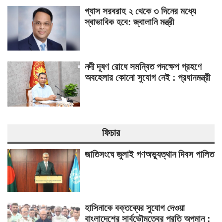
গ্যাস সরবরাহ ২ থেকে ৩ দিনের মধ্যে
স্বাভাবিক হবে: জ্বালানি মন্ত্রী
নদী দূষণ রোধে সমন্বিত পদক্ষেপ গ্রহণে
অবহেলার কোনো সুযোগ নেই : প্রধানমন্ত্রী
ফিচার
জাতিসংঘে জুলাই গণঅভ্যুত্থান দিবস পালিত
হাসিনাকে বক্তব্যের সুযোগ দেওয়া
বাংলাদেশের সার্বভৌমত্বের প্রতি অপমান :