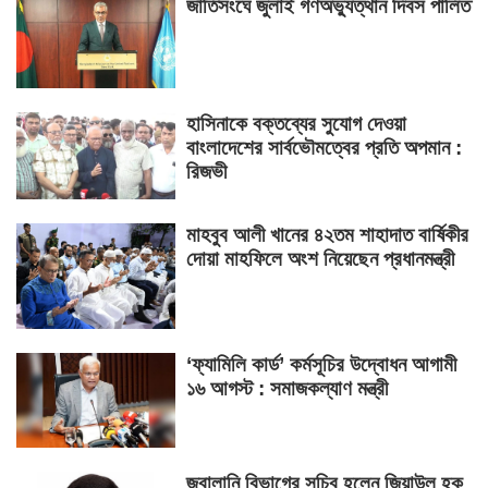
জাতিসংঘে জুলাই গণঅভ্যুত্থান দিবস পালিত
হাসিনাকে বক্তব্যের সুযোগ দেওয়া
বাংলাদেশের সার্বভৌমত্বের প্রতি অপমান :
রিজভী
মাহবুব আলী খানের ৪২তম শাহাদাত বার্ষিকীর
দোয়া মাহফিলে অংশ নিয়েছেন প্রধানমন্ত্রী
‘ফ্যামিলি কার্ড’ কর্মসূচির উদ্বোধন আগামী
১৬ আগস্ট : সমাজকল্যাণ মন্ত্রী
জ্বালানি বিভাগের সচিব হলেন জিয়াউল হক