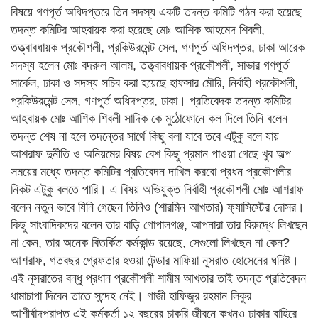
বিষয়ে গণপূর্ত অধিদপ্তরে তিন সদস্য একটি তদন্ত কমিটি গঠন করা হয়েছে
তদন্ত কমিটির আহবায়ক করা হয়েছে মোঃ আশিক আহমেদ শিবলী,
তত্ত্বাবধায়ক প্রকৌশলী, প্রকিউরমেন্ট সেল, গণপূর্ত অধিদপ্তর, ঢাকা আরেক
সদস্য হলেন মোঃ বদরুল আলম, তত্ত্বাবধায়ক প্রকৌশলী, সাভার গণপূর্ত
সার্কেল, ঢাকা ও সদস্য সচিব করা হয়েছে হাফসার মৌরি, নির্বাহী প্রকৌশলী,
প্রকিউরমেন্ট সেল, গণপূর্ত অধিদপ্তর, ঢাকা। প্রতিবেদক তদন্ত কমিটির
আহবায়ক মোঃ আশিক শিবলী সাদিক কে মুঠোফোনে কল দিলে তিনি বলেন
তদন্ত শেষ না হলে তদন্তের সার্থে কিছু বলা যাবে তবে এটুকু বলে যায়
আশরাফ দুর্নীতি ও অনিয়মের বিষয় বেশ কিছু প্রমান পাওয়া গেছে খুব অল্প
সময়ের মধ্যে তদন্ত কমিটির প্রতিবেদন দাখিল করবো প্রধন প্রকৌশলীর
নিকট এটুকু বলতে পারি। এ বিষয় অভিযুক্ত নির্বাহী প্রকৌশলী মোঃ আশরাফ
বলেন নতুন ভাবে যিনি গেছেন তিনিও (শারমিন আখতার) ফ্যাসিস্টের দোসর।
কিছু সাংবাদিকদের বলেন তার বাড়ি গোপালগঞ্জ, আপনারা তার বিরুদ্ধে লিখছেন
না কেন, তার অনেক বিতর্কিত কর্মকান্ড রয়েছে, সেগুলো লিখছেন না কেন?
আশরাফ, গতবছর গ্রেফতার হওয়া টেন্ডার মাফিয়া নূসরাত হোসেনের ঘনিষ্ট।
এই নূসরাতের বন্ধু প্রধান প্রকৌশলী শামীম আখতার তাই তদন্ত প্রতিবেদন
ধামাচাপা দিবেন তাতে সন্দেহ নেই। গাজী হাফিজুর রহমান লিকুর
আশীর্বাদপ্রাপ্ত এই কর্মকর্তা ১২ বছরের চাকুরি জীবনে কখনও ঢাকার বাহিরে