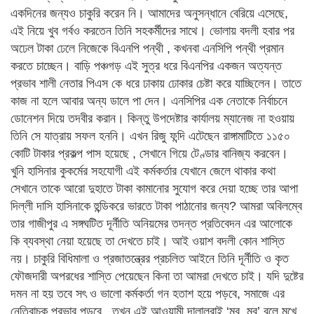
একদিনের জন্যও চাকুরি করেন নি। আমাদের অনুসন্ধানে বেরিয়ে এসেছে,
এই নিয়ে খুব গর্বও করতেন তিনি সহকর্মীদের সাথে। ভোলায় বদলী হবার পর
অঢেল টাকা ঢেলে নিজেকে বিএনপি পন্থী , কখনবা এনসিপি পন্থী প্রমান
করতে চাচ্ছেন। বাড়ি পঞ্চগড় এই সুত্র ধরে বিএনপির একজন অত্যন্ত
প্রভাব শালী নেতার পিএস কে ধরে ঢাকায় ঢোকার চেষ্টা করে যাচ্ছিলেন। তাতে
কাজ না হলে আবার অন্য ডালে পা দেন। এনসিপির এক নেতাকে নির্বাচনে
ডোনেশন দিয়ে তদবীর করান। কিন্তু উপদেষ্টার কার্যালয় ম্যানেজ না হওয়ায়
তিনি সে যাত্রায় সফল হননি। এখন রিজু ফন্দি এটেছেন রাঙ্গামাটিতে ১১৫০
কোটি টাকার প্রকল্প পাস হয়েছে , সেখানে গিয়ে টেণ্ডার বানিজ্য করবেন।
খুনি হাসিনার কুকর্মের সহযোগী এই কর্মকর্তার যেখানে জেলে থাকার কথা
সেখানে তাকে আরো দুহাতে টাকা কামানোর সুযোগ করে দেয়া হচ্ছে তার আপা
দিল্লী দাসি হাসিনাকে হুন্ডিকরে ভারতে টাকা পাঠানোর জন্য? আমরা অবিলম্বে
তার গাজীপুর এ সঙ্গঘটিত দূর্নীতি অনিয়মের তদন্ত প্রতিবেদন এর আলোকে
কি ব্যবস্থা নেয়া হয়েছে তা দেখতে চাই। আই ওয়াশ বদলী কোন শাস্তি
নয়। চাকুরি বিধিমালা ও প্রজাতন্ত্রের প্রচলিত আইনে তিনি দূর্নীতি ও কৃত
ফৌজদারী অপরধের শাস্তি পেয়েছেন কিনা তা আমরা দেখতে চাই। যদি দুষ্টের
দমন না হয় তবে সৎ ও ভালো কর্মকর্তা গন হতাশ হয়ে পড়বে, সমাজে এর
নেতিবাচক প্রভাব পড়বে , তখন এই আওয়ামী দালালরাই ‘মব, মব’ বলে মুখে