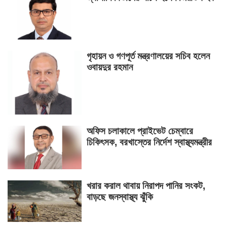
গৃহায়ন ও গণপূর্ত মন্ত্রণালয়ের সচিব হলেন
ওবায়দুর রহমান
অফিস চলাকালে প্রাইভেট চেম্বারে
চিকিৎসক, বরখাস্তের নির্দেশ স্বাস্থ্যমন্ত্রীর
খরার করাল থাবায় নিরাপদ পানির সংকট,
বাড়ছে জনস্বাস্থ্য ঝুঁকি