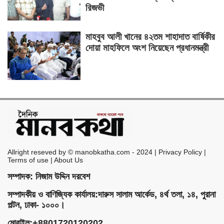
রিজভী
মাহবুব আলী খানের ৪২তম শাহাদাত বার্ষিকীর
দোয়া মাহফিলে অংশ নিয়েছেন প্রধানমন্ত্রী
Allright reseved by © manobkatha.com - 2024 | Privacy Policy |
Terms of use | About Us
সম্পাদক: নিজাম উদ্দিন দরবেশ
সম্পাদকীয় ও বাণিজ্যিক কার্যালয়:দারুস সালাম আর্কেড, ৪র্থ তলা, ১৪, পুরানা
পল্টন, ঢাকা- ১০০০।
মোবাইল:+8801720120202