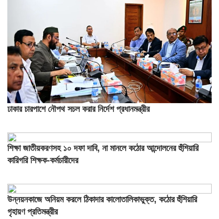
ঢাকার চারপাশে নৌপথ সচল করার নির্দেশ প্রধানমন্ত্রীর
শিক্ষা জাতীয়করণসহ ১০ দফা দাবি, না মানলে কঠোর আন্দোলনের হুঁশিয়ারি
কারিগরি শিক্ষক-কর্মচারীদের
উন্নয়নকাজে অনিয়ম করলে ঠিকাদার কালোতালিকাভুক্ত, কঠোর হুঁশিয়ারি
গৃহায়ণ প্রতিমন্ত্রীর