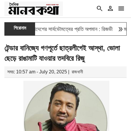
search
person
reorder
double_arrow
শিরোনাম
োগ দেওয়া বাংলাদেশের সার্বভৌমত্বের প্রতি অপমান : রিজভী
মাহবুব আ
টেন্ডার বানিজ্যে গণপূর্তে ছাত্রলীগেই আস্থা, ভোলা
ছেড়ে রাঙামাটি যাওয়ার তদবিরে রিজু
সময়: 10:57 am - July 20, 2025 |
রাজধানী