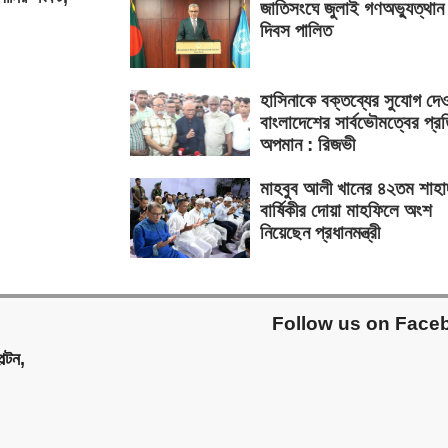
জাতিসংঘে জুলাই গণঅভ্যুত্থান
দিবস পালিত
হাসিনাকে বক্তব্যের সুযোগ দে
বাংলাদেশের সার্বভৌমত্বের প্র
অপমান : রিজভী
মাহবুব আলী খানের ৪২তম শাহা
বার্ষিকীর দোয়া মাহফিলে অংশ
নিয়েছেন প্রধানমন্ত্রী
Follow us on Face
ল্টন,