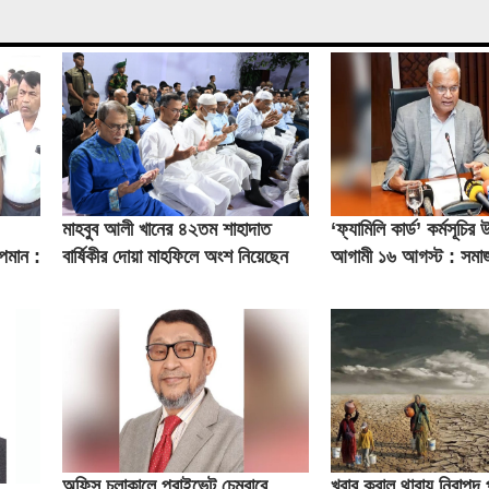
মাহবুব আলী খানের ৪২তম শাহাদাত
‘ফ্যামিলি কার্ড’ কর্মসূচির
অপমান :
বার্ষিকীর দোয়া মাহফিলে অংশ নিয়েছেন
আগামী ১৬ আগস্ট : সমাজকল
প্রধানমন্ত্রী
অফিস চলাকালে প্রাইভেট চেম্বারে
খরার করাল থাবায় নিরাপদ 