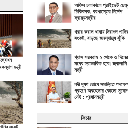
অফিস চলাকালে প্রাইভেট চেম্
চিকিৎসক, বরখাস্তের নির্দেশ
স্বাস্থ্যমন্ত্রীর
খরার করাল থাবায় নিরাপদ পানি
সংকট, বাড়ছে জনস্বাস্থ্য ঝুঁকি
গ্যাস সরবরাহ ২ থেকে ৩ দিনের
 উদ্বোধন
মধ্যে স্বাভাবিক হবে: জ্বালানি
্যাণ মন্ত্রী
মন্ত্রী
নদী দূষণ রোধে সমন্বিত পদক্ষে
গ্রহণে অবহেলার কোনো সুযো
নেই : প্রধানমন্ত্রী
ফিচার
পানির সংকট,