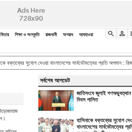
search
person
re
ফিচার
শিক্ষা ও সংস্কৃতি
রাজধানী
অপরাধ
আবহাওয়া
do
ক্তব্যের সুযোগ দেওয়া বাংলাদেশের সার্বভৌমত্বের প্রতি অপমান : রিজভী
সর্বশেষ আপডেট
জাতিসংঘে জুলাই গণঅভ্যুত্থান
দিবস পালিত
টি উড়োজাহাজ
মান।
হাসিনাকে বক্তব্যের সুযোগ দে
বাংলাদেশের সার্বভৌমত্বের প্র
লয়ে সচিবের