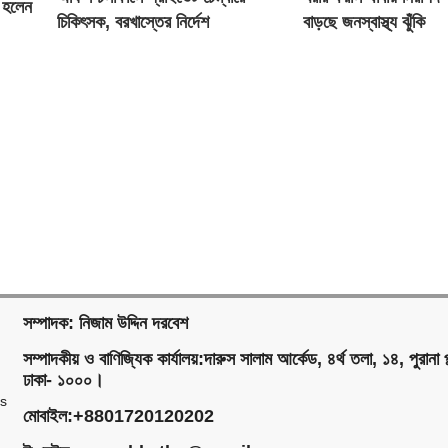
ব হলেন
চিকিৎসক, বরখাস্তের নির্দেশ
বাড়ছে জনস্বাস্থ্য ঝুঁকি
স্বাস্থ্যমন্ত্রীর
সম্পাদক: নিজাম উদ্দিন দরবেশ
সম্পাদকীয় ও বাণিজ্যিক কার্যালয়:দারুস সালাম আর্কেড, ৪র্থ তলা, ১৪, পুরানা প
ঢাকা- ১০০০।
ms
মোবাইল:+8801720120202