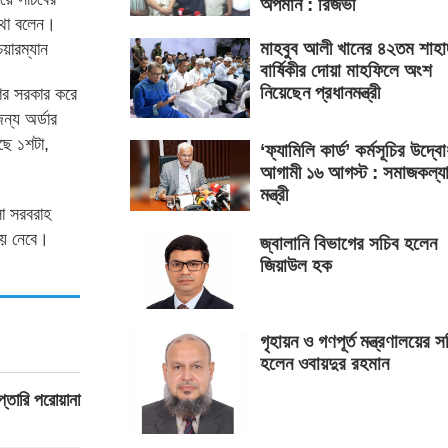
অপমান : রিজভী
কথা বলেন।
মাহবুব আলী খানের ৪২তম শাহা
য়ারম্যান
বার্ষিকীর দোয়া মাহফিলে অংশ
নিয়েছেন প্রধানমন্ত্রী
শের সরকার করে
ন্য অর্ডার
ছে ১শটা,
‘ফ্যামিলি কার্ড’ কর্মসূচির উদ্ব
আগামী ১৬ আগস্ট : সমাজকল্য
মন্ত্রী
লো সরবরাহ
ময় নেবে।
জ্বালানি বিভাগের সচিব হলেন
জিয়াউল হক
গৃহায়ন ও গণপূর্ত মন্ত্রণালয়ের স
হলেন ওবায়দুর রহমান
্তারি পরোয়ানা