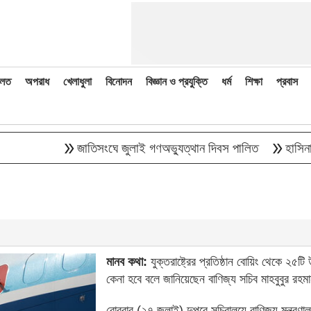
লত
অপরাধ
খেলাধুলা
বিনোদন
বিজ্ঞান ও প্রযুক্তি
ধর্ম
শিক্ষা
প্রবাস
double_arrow
double_arrow
জাতিসংঘে জুলাই গণঅভ্যুত্থান দিবস পালিত
হাসিনাকে ব
মানব কথা:
যুক্তরাষ্ট্রের প্রতিষ্ঠান বোয়িং থেকে ২৫
কেনা হবে বলে জানিয়েছেন বাণিজ্য সচিব মাহবুবুর রহ
রোববার (২৭ জুলাই) দুপুরে সচিবালয়ে বাণিজ্য মন্ত্রণা