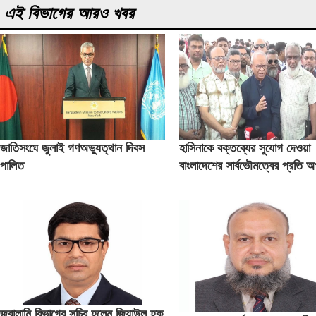
এই বিভাগের আরও খবর
জাতিসংঘে জুলাই গণঅভ্যুত্থান দিবস
হাসিনাকে বক্তব্যের সুযোগ দেওয়া
পালিত
বাংলাদেশের সার্বভৌমত্বের প্রতি 
রিজভী
জ্বালানি বিভাগের সচিব হলেন জিয়াউল হক