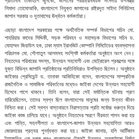
প্রতিনিধি তাকাহাশি জুনকো, জাপানের পররাষ্ট্রবিষয়ক সংসদীয় উপমন্ত্রী
শিমাদা তোমোআকি, বাংলাদেশে নিযুক্ত জাপানের রাষ্ট্রদূত সাইদা শিনিচিসহ
জাপান সরকার ও দূতাবাসের ঊর্ধ্বতন কর্মকর্তারা।
এছাড়া বাংলাদেশ সরকারের পক্ষে অর্থনৈতিক সম্পর্ক বিভাগের সচিব মো.
শাহরিয়ার কাদের সিদ্দিকী, সড়ক পরিবহন ও মহাসড়ক বিভাগের সচিব ড.
মোহাম্মদ জিয়াউল হক, ঢাকা ম্যাস ট্রানজিট কোম্পানি লিমিটেডের ব্যবস্থাপনা
পরিচালক মো. শৌগাতুল আলমসহ সংশ্লিষ্ট কর্মকর্তারা অনুষ্ঠানে অংশ নেন।
নিহতদের পরিবারের সদস্য, উন্নয়ন সহযোগী এবং মেট্রোরেল প্রকল্পের সঙ্গে
যুক্ত বিভিন্ন জাপানি প্রতিষ্ঠানের প্রতিনিধিরাও উপস্থিত ছিলেন। অনুষ্ঠানে
জাইকার প্রেসিডেন্ট ড. তানাকা আকিহিকো বলেন, বাংলাদেশের সাম্প্রতিক
রাজনৈতিক ও সামাজিক পরিবর্তনের মধ্যেও জাইকা দেশের উন্নয়ন সহযোগী
হিসেবে পাশে থাকবে। তিনি বলেন, যারা সেই মর্মান্তিক ঘটনায় প্রাণ
হারিয়েছিলেন, তাদের স্বপ্ন ছিল বাংলাদেশের মানুষের জন্য উন্নত জীবন
নিশ্চিত করা। সেই স্বপ্ন বাস্তবায়নে নিরাপত্তার প্রতি সর্বোচ্চ গুরুত্ব দিয়ে
জাইকা কাজ চালিয়ে যাবে। অনুষ্ঠানে নিহতদের স্মরণে নীরবতা পালন করা হয়
এবং শান্তি, সহনশীলতা ও বাংলাদেশ-জাপান উন্নয়ন সহযোগিতা আরও
জোরদারের প্রত্যয় পুনর্ব্যক্ত করা হয়। জাইকা জানায়, হলি আর্টিজান
ট্র্যাজেডির এক দশক পরও বাংলাদেশে টেকসই উন্নয়ন, অবকাঠামো নির্মাণ