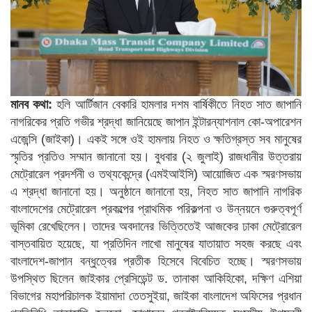
মানব কথা:
হলি আর্টিজান বেকারি হামলার দশম বার্ষিকীতে নিহত সাত জাপানি
নাগরিকের প্রতি গভীর শ্রদ্ধা জানিয়েছে জাপান ইন্টারন্যাশনাল কো-অপারেশন
এজেন্সি (জাইকা)। একই সঙ্গে ওই হামলায় নিহত ও ক্ষতিগ্রস্ত সব মানুষের
স্মৃতির প্রতিও সম্মান জানানো হয়। বুধবার (২ জুলাই) রাজধানীর উত্তরায়
মেট্রোরেল প্রদর্শনী ও তথ্যকেন্দ্রে (এমইআইসি) আয়োজিত এক স্মরণসভায়
এ শ্রদ্ধা জানানো হয়। অনুষ্ঠানে জানানো হয়, নিহত সাত জাপানি নাগরিক
বাংলাদেশের মেট্রোরেল প্রকল্পের প্রাথমিক পরিকল্পনা ও উন্নয়নে গুরুত্বপূর্ণ
ভূমিকা রেখেছিলেন। তাদের অবদানের ভিত্তিতেই আজকের ঢাকা মেট্রোরেল
বাস্তবায়িত হয়েছে, যা প্রতিদিন লাখো মানুষের যাতায়াত সহজ করছে এবং
বাংলাদেশ-জাপান বন্ধুত্বের প্রতীক হিসেবে বিবেচিত হচ্ছে। স্মরণসভায়
উপস্থিত ছিলেন জাইকার প্রেসিডেন্ট ড. তানাকা আকিহিকো, দক্ষিণ এশিয়া
বিভাগের মহাপরিচালক ইয়ামাদা তেতসুইয়া, জাইকা বাংলাদেশ অফিসের প্রধান