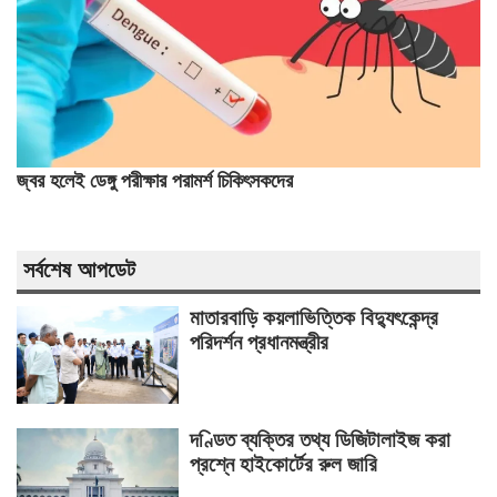
জ্বর হলেই ডেঙ্গু পরীক্ষার পরামর্শ চিকিৎসকদের
সর্বশেষ আপডেট
মাতারবাড়ি কয়লাভিত্তিক বিদ্যুৎকেন্দ্র
পরিদর্শন প্রধানমন্ত্রীর
দণ্ডিত ব্যক্তির তথ্য ডিজিটালাইজ করা
প্রশ্নে হাইকোর্টের রুল জারি