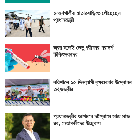
মহেশখালীর মাতারবাড়িতে পৌঁছেছেন
প্রধানমন্ত্রী
জ্বর হলেই ডেঙ্গু পরীক্ষার পরামর্শ
চিকিৎসকদের
বরিশালে ১৫ দিনব্যাপী বৃক্ষমেলার উদ্বোধন
তথ্যমন্ত্রীর
প্রধানমন্ত্রীর আগমনে চট্টগ্রামে সাজ সাজ
রব, নেতাকর্মীদের উচ্ছ্বাস