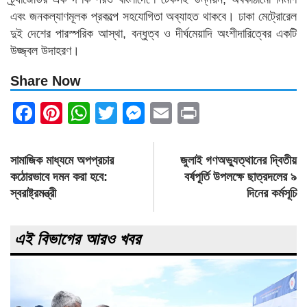
এবং জনকল্যাণমূলক প্রকল্পে সহযোগিতা অব্যাহত থাকবে। ঢাকা মেট্রোরেল
দুই দেশের পারস্পরিক আস্থা, বন্ধুত্ব ও দীর্ঘমেয়াদি অংশীদারিত্বের একটি
উজ্জ্বল উদাহরণ।
Share Now
Facebook
Pinterest
WhatsApp
Twitter
Messenger
Email
Print
Post
সামাজিক মাধ্যমে অপপ্রচার
জুলাই গণঅভ্যুত্থানের দ্বিতীয়
navigation
কঠোরভাবে দমন করা হবে:
বর্ষপূর্তি উপলক্ষে ছাত্রদলের ৯
স্বরাষ্ট্রমন্ত্রী
দিনের কর্মসূচি
এই বিভাগের আরও খবর