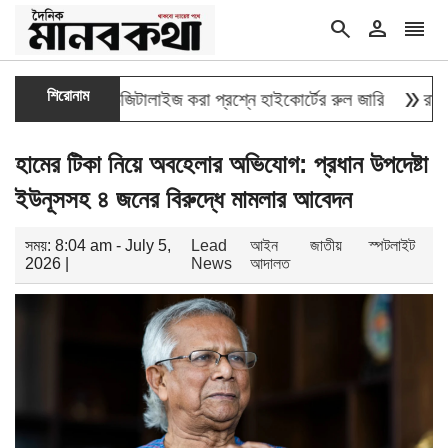
search
person
reorder
double_arrow
শিরোনাম
্তির তথ্য ডিজিটালাইজ করা প্রশ্নে হাইকোর্টের রুল জারি
রাষ্ট্রপতি 
হামের টিকা নিয়ে অবহেলার অভিযোগ: প্রধান উপদেষ্টা
ইউনূসসহ ৪ জনের বিরুদ্ধে মামলার আবেদন
সময়: 8:04 am - July 5,
Lead
আইন
জাতীয়
স্পটলাইট
2026 |
News
আদালত