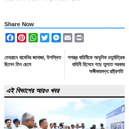
Share Now
Facebook
Pinterest
WhatsApp
Twitter
Messenger
Email
Print
Post
তেহরানে খামেনির জানাজা, উপস্থিত
সশস্ত্র বাহিনীকে আধুনিক চতুর্মাত্রিক
navigation
ছিলেন তিন ছেলে
বাহিনী হিসেবে গড়ে তুলতে সরকার
অঙ্গীকারবদ্ধ:রাষ্ট্রপতি
এই বিভাগের আরও খবর