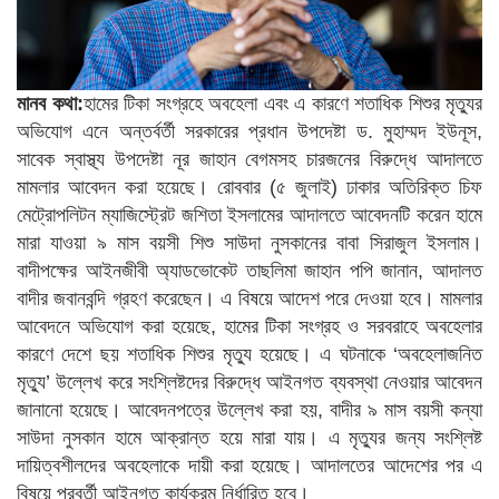
মানব কথা:
হামের টিকা সংগ্রহে অবহেলা এবং এ কারণে শতাধিক শিশুর মৃত্যুর
অভিযোগ এনে অন্তর্বর্তী সরকারের প্রধান উপদেষ্টা ড. মুহাম্মদ ইউনূস,
সাবেক স্বাস্থ্য উপদেষ্টা নূর জাহান বেগমসহ চারজনের বিরুদ্ধে আদালতে
মামলার আবেদন করা হয়েছে। রোববার (৫ জুলাই) ঢাকার অতিরিক্ত চিফ
মেট্রোপলিটন ম্যাজিস্ট্রেট জশিতা ইসলামের আদালতে আবেদনটি করেন হামে
মারা যাওয়া ৯ মাস বয়সী শিশু সাউদা নুসকানের বাবা সিরাজুল ইসলাম।
বাদীপক্ষের আইনজীবী অ্যাডভোকেট তাছলিমা জাহান পপি জানান, আদালত
বাদীর জবানবন্দি গ্রহণ করেছেন। এ বিষয়ে আদেশ পরে দেওয়া হবে। মামলার
আবেদনে অভিযোগ করা হয়েছে, হামের টিকা সংগ্রহ ও সরবরাহে অবহেলার
কারণে দেশে ছয় শতাধিক শিশুর মৃত্যু হয়েছে। এ ঘটনাকে ‘অবহেলাজনিত
মৃত্যু’ উল্লেখ করে সংশ্লিষ্টদের বিরুদ্ধে আইনগত ব্যবস্থা নেওয়ার আবেদন
জানানো হয়েছে। আবেদনপত্রে উল্লেখ করা হয়, বাদীর ৯ মাস বয়সী কন্যা
সাউদা নুসকান হামে আক্রান্ত হয়ে মারা যায়। এ মৃত্যুর জন্য সংশ্লিষ্ট
দায়িত্বশীলদের অবহেলাকে দায়ী করা হয়েছে। আদালতের আদেশের পর এ
বিষয়ে পরবর্তী আইনগত কার্যক্রম নির্ধারিত হবে।