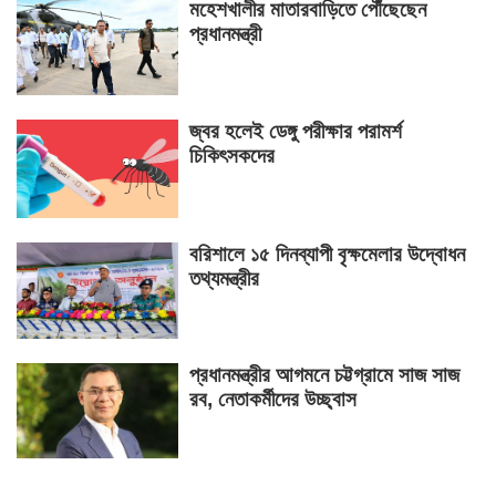
মহেশখালীর মাতারবাড়িতে পৌঁছেছেন
প্রধানমন্ত্রী
জ্বর হলেই ডেঙ্গু পরীক্ষার পরামর্শ
চিকিৎসকদের
বরিশালে ১৫ দিনব্যাপী বৃক্ষমেলার উদ্বোধন
তথ্যমন্ত্রীর
প্রধানমন্ত্রীর আগমনে চট্টগ্রামে সাজ সাজ
রব, নেতাকর্মীদের উচ্ছ্বাস