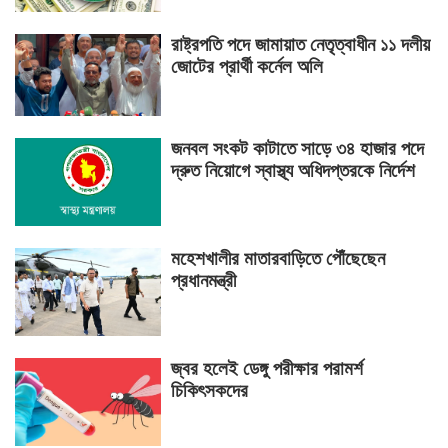
রাষ্ট্রপতি পদে জামায়াত নেতৃত্বাধীন ১১ দলীয়
জোটের প্রার্থী কর্নেল অলি
জনবল সংকট কাটাতে সাড়ে ৩৪ হাজার পদে
দ্রুত নিয়োগে স্বাস্থ্য অধিদপ্তরকে নির্দেশ
মহেশখালীর মাতারবাড়িতে পৌঁছেছেন
প্রধানমন্ত্রী
জ্বর হলেই ডেঙ্গু পরীক্ষার পরামর্শ
চিকিৎসকদের