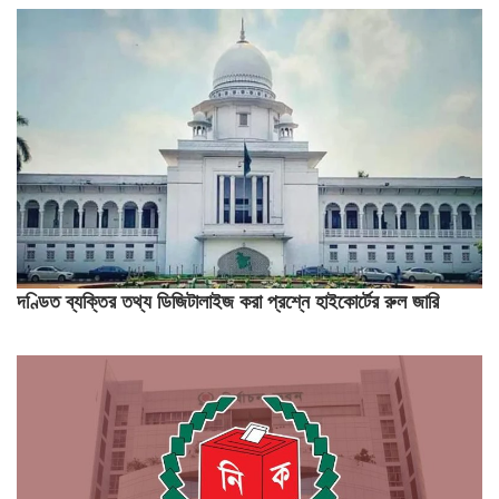
দণ্ডিত ব্যক্তির তথ্য ডিজিটালাইজ করা প্রশ্নে হাইকোর্টের রুল জারি