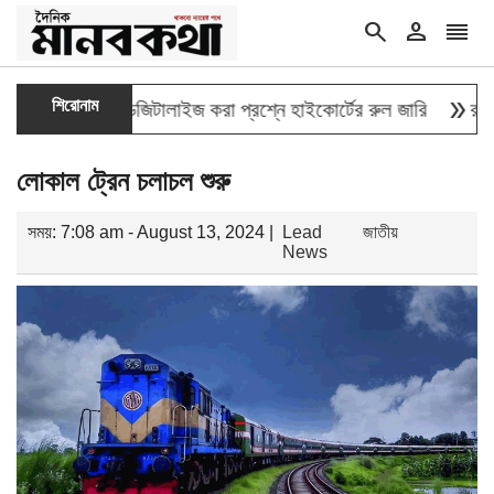
search
person
reorder
double_arrow
শিরোনাম
্তির তথ্য ডিজিটালাইজ করা প্রশ্নে হাইকোর্টের রুল জারি
রাষ্ট্রপতি 
লোকাল ট্রেন চলাচল শুরু
সময়: 7:08 am - August 13, 2024 |
Lead
জাতীয়
News