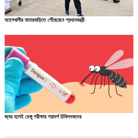
মহেশখালীর মাতারবাড়িতে পৌঁছেছেন প্রধানমন্ত্রী
জ্বর হলেই ডেঙ্গু পরীক্ষার পরামর্শ চিকিৎসকদের