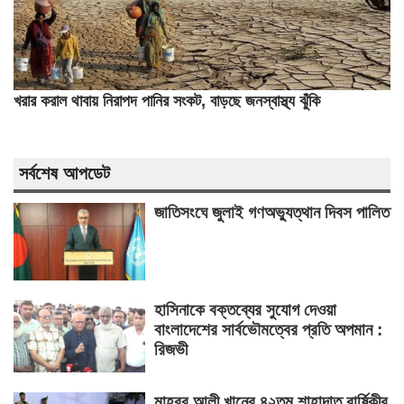
খরার করাল থাবায় নিরাপদ পানির সংকট, বাড়ছে জনস্বাস্থ্য ঝুঁকি
সর্বশেষ আপডেট
জাতিসংঘে জুলাই গণঅভ্যুত্থান দিবস পালিত
হাসিনাকে বক্তব্যের সুযোগ দেওয়া
বাংলাদেশের সার্বভৌমত্বের প্রতি অপমান :
রিজভী
মাহবুব আলী খানের ৪২তম শাহাদাত বার্ষিকীর