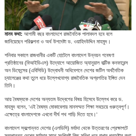
মানব কথা:
আগামী বছর বাংলাদেশে রাজনৈতিক পালাবদল হবে বলে
জানিয়েছেন পরিকল্পনা ও অর্থ উপদেষ্টা ড. ওয়াহিদউদ্দিন মাহমুদ।
শনিবার সকালে রাজধানীর একটি হোটেলে বাংলাদেশ উন্নয়ন গবেষণা
প্রতিষ্ঠানের (বিআইডিএস) উদ্যোগে আয়োজিত অ্যানুয়াল বাল্টিক কনফারেন্স
অন ডিফেন্সের (এবিসিডি) উদ্বোধনী অধিবেশনে দেশের জটিল অর্থনৈতিক
চ্যালেঞ্জের কথা তুলে ধরে উল্লেখযোগ্য রাজনৈতিক অগ্রগতির ইঙ্গিত দেন
তিনি।
আয় বৈষম্যকে দেশের অন্যতম উদ্বেগের বিষয় হিসেবে উল্লেখ করে ড.
মাহমুদ বলেন, ‘এই বৈষম্য মোকাবেলায় মানসম্মত শিক্ষা সবচেয়ে গুরুত্বপূর্ণ।
এক্ষেত্রে বাংলাদেশকে এখনো দীর্ঘ পথ পাড়ি দিতে হবে।’
বাংলাদেশ স্বল্পোন্নত দেশের (এলডিসি) মর্যাদা থেকে উত্তরণের প্রেক্ষাপটে
স্বল্পোন্নত দেশের মর্যাদার সাথে সংশ্লিষ্ট কিছু সুবিধা ধরে রাখার প্রচেষ্টার কথা