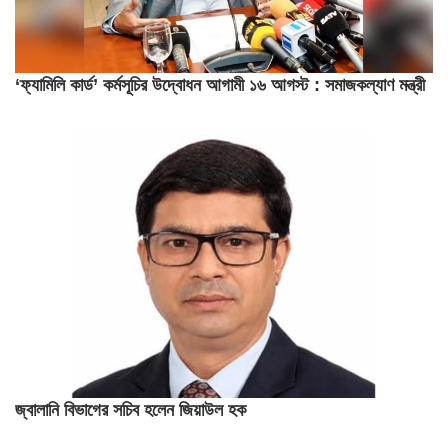
‘ফ্যামিলি কার্ড’ কর্মসূচির উদ্বোধন আগামী ১৬ আগস্ট : সমাজকল্যাণ মন্ত্রী
জ্বালানি বিভাগের সচিব হলেন জিয়াউল হক