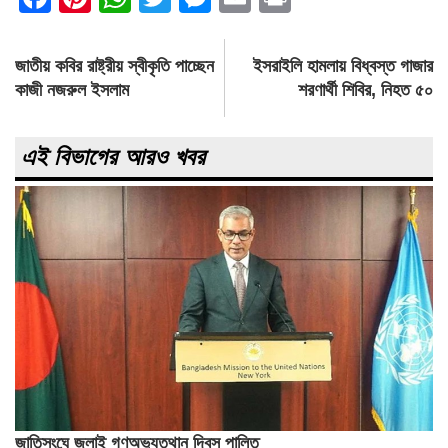
Post
জাতীয় কবির রাষ্ট্রীয় স্বীকৃতি পাচ্ছেন
ইসরাইলি হামলায় বিধ্বস্ত গাজার
navigation
কাজী নজরুল ইসলাম
শরণার্থী শিবির, নিহত ৫০
এই বিভাগের আরও খবর
জাতিসংঘে জুলাই গণঅভ্যুত্থান দিবস পালিত