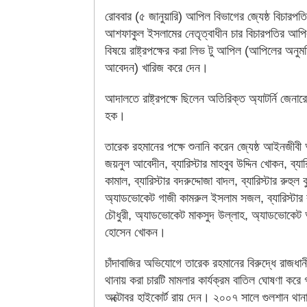
রোববার (৫ জানুয়ারি) আপিল বিভাগের জ্যেষ্ঠ বিচারপত
আশফাকুল ইসলামের নেতৃত্বাধীন চার বিচারপতির আপিল
বিষয়ে রাষ্ট্রপক্ষের করা লিভ টু আপিল (আপিলের অনুম
আবেদন) খারিজ করে দেন।
আদালতে রাষ্ট্রপক্ষে ছিলেন অতিরিক্ত অ্যাটর্নি জেন
হক।
তারেক রহমানের পক্ষে শুনানি করেন জ্যেষ্ঠ আইনজীব
জয়নুল আবেদীন, ব্যারিস্টার মাহবুব উদ্দিন খোকন, ব্যার
কামাল, ব্যারিস্টার বদরুদ্দোজা বাদল, ব্যারিস্টার রুহুল 
অ্যাডভোকেট গাজী কামরুল ইসলাম সজল, ব্যারিস্টার
চৌধুরী, অ্যাডভোকেট মাকসুদ উল্লাহ, অ্যাডভোকে
হোসেন খোকন।
চাঁদাবাজির অভিযোগে তারেক রহমানের বিরুদ্ধে রাজধানী
থানায় করা চারটি মামলার কার্যক্রম বাতিল ঘোষণা কর
অক্টোবর হাইকোর্ট রায় দেন। ২০০৭ সালে গুলশান থান