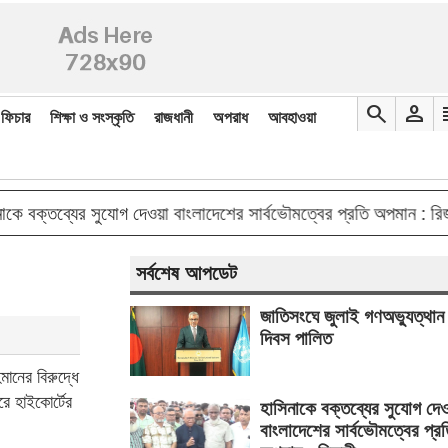
search
person
re
ফিচার
শিক্ষা ও সংস্কৃতি
রাজধানী
অপরাধ
আবহাওয়া
doubl
্তব্যের সুযোগ দেওয়া বাংলাদেশের সার্বভৌমত্বের প্রতি অপমান : রিজভী
সর্বশেষ আপডেট
জাতিসংঘে জুলাই গণঅভ্যুত্থান
দিবস পালিত
ানের বিরুদ্ধে
ে হাইকোর্টের
হাসিনাকে বক্তব্যের সুযোগ দে
বাংলাদেশের সার্বভৌমত্বের প্র