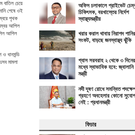
রম বাতিল চেয়ে
অফিস চলাকালে প্রাইভেট চেম্
নানি শেষে ওই
চিকিৎসক, বরখাস্তের নির্দেশ
ম্বরে পৃথক
স্বাস্থ্যমন্ত্রীর
েম্বর আপিল
খরার করাল থাবায় নিরাপদ পানি
পিল আপিল
সংকট, বাড়ছে জনস্বাস্থ্য ঝুঁকি
 ও ধানমন্ডি
গ্যাস সরবরাহ ২ থেকে ৩ দিনের
 এসব মামলা
মধ্যে স্বাভাবিক হবে: জ্বালানি
মন্ত্রী
নদী দূষণ রোধে সমন্বিত পদক্ষে
গ্রহণে অবহেলার কোনো সুযো
নেই : প্রধানমন্ত্রী
ফিচার