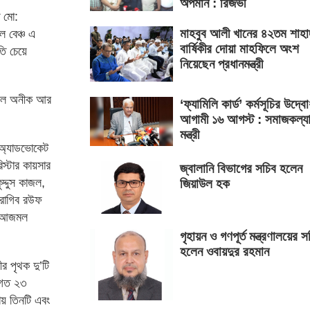
অপমান : রিজভী
ি মো:
মাহবুব আলী খানের ৪২তম শাহা
 বেঞ্চ এ
বার্ষিকীর দোয়া মাহফিলে অংশ
তি চেয়ে
নিয়েছেন প্রধানমন্ত্রী
ারেল অনীক আর
‘ফ্যামিলি কার্ড’ কর্মসূচির উদ্ব
আগামী ১৬ আগস্ট : সমাজকল্য
মন্ত্রী
ী অ্যাডভোকেট
িস্টার কায়সার
জ্বালানি বিভাগের সচিব হলেন
কুদ্দুস কাজল,
জিয়াউল হক
 রাগিব রউফ
ট আজমল
গৃহায়ন ও গণপূর্ত মন্ত্রণালয়ের স
হলেন ওবায়দুর রহমান
র পৃথক দু’টি
ে গত ২৩
ায় তিনটি এবং