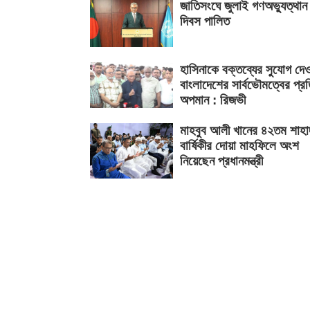
জাতিসংঘে জুলাই গণঅভ্যুত্থান
দিবস পালিত
হাসিনাকে বক্তব্যের সুযোগ দে
বাংলাদেশের সার্বভৌমত্বের প্র
অপমান : রিজভী
মাহবুব আলী খানের ৪২তম শাহা
বার্ষিকীর দোয়া মাহফিলে অংশ
নিয়েছেন প্রধানমন্ত্রী