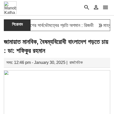
search
person
reorder
double_arrow
শিরোনাম
ওয়া বাংলাদেশের সার্বভৌমত্বের প্রতি অপমান : রিজভী
মাহবুব আলী খান
জামায়াত মানবিক, বৈষম্যবিরোধী বাংলাদেশ গড়তে চায়
: ডা: শফিকুর রহমান
সময়: 12:46 pm - January 30, 2025 |
রাজনৈতিক