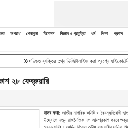
লত
অপরাধ
খেলাধুলা
বিনোদন
বিজ্ঞান ও প্রযুক্তি
ধর্ম
শিক্ষা
প্রবাস
double_arrow
দণ্ডিত ব্যক্তির তথ্য ডিজিটালাইজ করা প্রশ্নে হাইকোর্টের রুল 
াশ ২৮ ফেব্রুয়ারি
মানব কথা:
জাতীয় নাগরিক কমিটি ও বৈষম্যবিরোধী ছাত
উদ্যোগে নতুন রাজনৈতিক দল আত্মপ্রকাশ করবে শুক্র
ফেব্রুয়ারি)। সেদিন বিকেল ৩টায় রাজধানীর মানিক মি