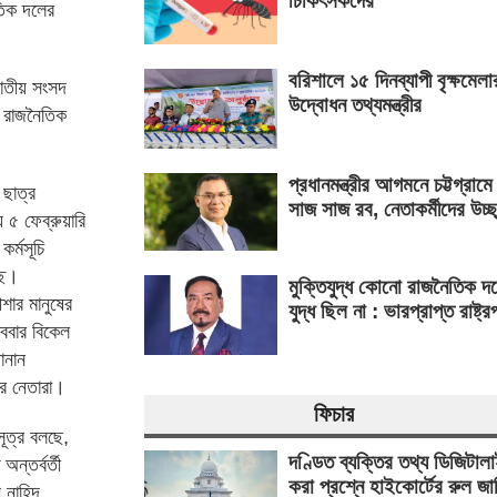
চিকিৎসকদের
তিক দলের
বরিশালে ১৫ দিনব্যাপী বৃক্ষমেলা
জাতীয় সংসদ
উদ্বোধন তথ্যমন্ত্রীর
 রাজনৈতিক
প্রধানমন্ত্রীর আগমনে চট্টগ্রামে
ছাত্র
সাজ সাজ রব, নেতাকর্মীদের উচ্ছ
 ৫ ফেব্রুয়ারি
র্মসূচি
ছে।
মুক্তিযুদ্ধ কোনো রাজনৈতিক দ
শার মানুষের
যুদ্ধ ছিল না : ভারপ্রাপ্ত রাষ্ট্র
ববার বিকেল
ানান
ির নেতারা।
ফিচার
সূত্র বলছে,
দণ্ডিত ব্যক্তির তথ্য ডিজিটাল
ন্তর্বর্তী
করা প্রশ্নে হাইকোর্টের রুল জা
 নাহিদ