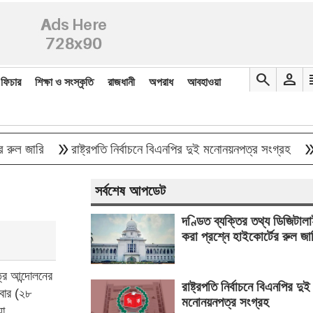
search
person
re
ফিচার
শিক্ষা ও সংস্কৃতি
রাজধানী
অপরাধ
আবহাওয়া
double_arrow
double_arrow
জারি
রাষ্ট্রপতি নির্বাচনে বিএনপির দুই মনোনয়নপত্র সংগ্রহ
বাংলা
সর্বশেষ আপডেট
দণ্ডিত ব্যক্তির তথ্য ডিজিটাল
করা প্রশ্নে হাইকোর্টের রুল জা
্র আন্দোলনের
রাষ্ট্রপতি নির্বাচনে বিএনপির দুই
বার (২৮
মনোনয়নপত্র সংগ্রহ
য়া