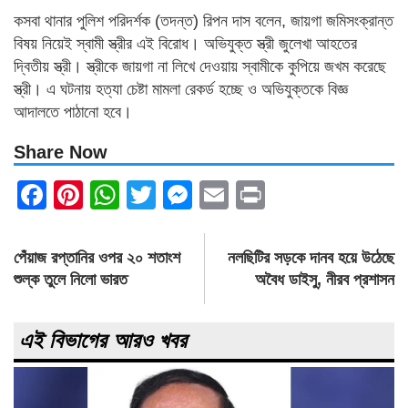
কসবা থানার পুলিশ পরিদর্শক (তদন্ত) রিপন দাস বলেন, জায়গা জমিসংক্রান্ত
বিষয় নিয়েই স্বামী স্ত্রীর এই বিরোধ। অভিযুক্ত স্ত্রী জুলেখা আহতের
দ্বিতীয় স্ত্রী। স্ত্রীকে জায়গা না লিখে দেওয়ায় স্বামীকে কুপিয়ে জখম করেছে
স্ত্রী। এ ঘটনায় হত্যা চেষ্টা মামলা রেকর্ড হচ্ছে ও অভিযুক্তকে বিজ্ঞ
আদালতে পাঠানো হবে।
Share Now
Facebook
Pinterest
WhatsApp
Twitter
Messenger
Email
Print
Post
পেঁয়াজ রপ্তানির ওপর ২০ শতাংশ
নলছিটির সড়কে দানব হয়ে উঠেছে
navigation
শুল্ক তুলে নিলো ভারত
অবৈধ ডাইসু, নীরব প্রশাসন
এই বিভাগের আরও খবর