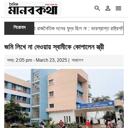
search
person
reorder
double_arrow
শিরোনাম
িযুদ্ধ কোনো রাজনৈতিক দলের যুদ্ধ ছিল না : ভারপ্রাপ্ত রাষ্ট্রপতি
জুল
জমি লিখে না দেওয়ায় স্বামীকে কোপালেন স্ত্রী
সময়: 2:05 pm - March 23, 2025 |
সারাদেশ