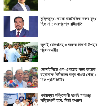
মুক্তিযুদ্ধ কোনো রাজনৈতিক দলের যুদ্ধ
ছিল না : ভারপ্রাপ্ত রাষ্ট্রপতি
জুলাই যোদ্ধাসহ ৩ জনকে রিকশা উপহার
প্রধানমন্ত্রীর
জেআইসিতে এক-এগারোর সময় তারেক
রহমানকে নির্যাতনের তথ্য পাওয়া গেছে :
চিফ প্রসিকিউটর
গণমাধ্যম শক্তিশালী হলেই গণতন্ত্র
শক্তিশালী হবে: মির্জা ফখরুল