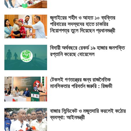
জুলাইয়ের শহীদ ও আহত ১০ ব্যক্তির
পরিবারের সদস্যদের হাতে চাকরির
নিয়োগপত্র তুলে দিয়েছেন প্রধানমন্ত্রী
বিদায়ী অর্থবছরে রেকর্ড ১৯ হাজার জনশক্তি
রপ্তানি করেছে বোয়েসেল
টেকসই গণতন্ত্রের জন্য রাজনৈতিক
মানসিকতার পরিবর্তন জরুরি : রিজভী
বাজার সিন্ডিকেট ও মজুতদারি করলেই কঠোর
ব্যবস্থা: আইনমন্ত্রী