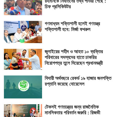
রহমানকে নির্যাতনের তথ্য পাওয়া গেছে :
চিফ প্রসিকিউটর
গণমাধ্যম শক্তিশালী হলেই গণতন্ত্র
শক্তিশালী হবে: মির্জা ফখরুল
জুলাইয়ের শহীদ ও আহত ১০ ব্যক্তির
পরিবারের সদস্যদের হাতে চাকরির
নিয়োগপত্র তুলে দিয়েছেন প্রধানমন্ত্রী
বিদায়ী অর্থবছরে রেকর্ড ১৯ হাজার জনশক্তি
রপ্তানি করেছে বোয়েসেল
টেকসই গণতন্ত্রের জন্য রাজনৈতিক
মানসিকতার পরিবর্তন জরুরি : রিজভী