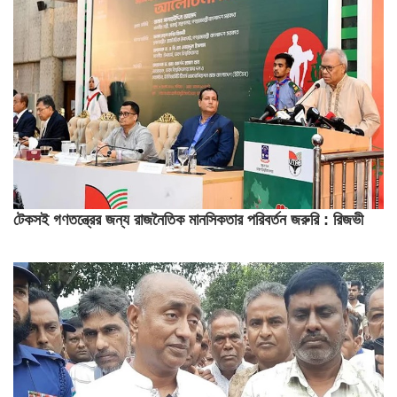
টেকসই গণতন্ত্রের জন্য রাজনৈতিক মানসিকতার পরিবর্তন জরুরি : রিজভী