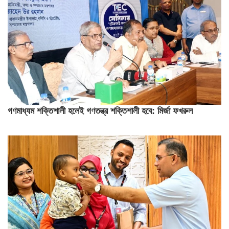
গণমাধ্যম শক্তিশালী হলেই গণতন্ত্র শক্তিশালী হবে: মির্জা ফখরুল