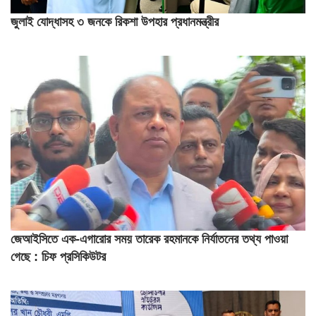
জুলাই যোদ্ধাসহ ৩ জনকে রিকশা উপহার প্রধানমন্ত্রীর
জেআইসিতে এক-এগারোর সময় তারেক রহমানকে নির্যাতনের তথ্য পাওয়া
গেছে : চিফ প্রসিকিউটর