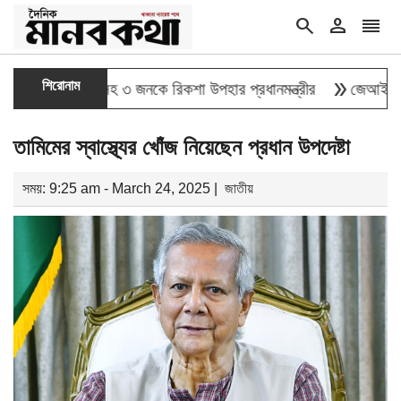
search
person
reorder
double_arrow
শিরোনাম
লাই যোদ্ধাসহ ৩ জনকে রিকশা উপহার প্রধানমন্ত্রীর
জেআইসিতে এক-এগা
তামিমের স্বাস্থ্যের খোঁজ নিয়েছেন প্রধান উপদেষ্টা
সময়: 9:25 am - March 24, 2025 |
জাতীয়