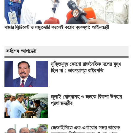
বাজার সিন্ডিকেট ও মজুতদারি করলেই কঠোর ব্যবস্থা: আইনমন্ত্রী
সর্বশেষ আপডেট
মুক্তিযুদ্ধ কোনো রাজনৈতিক দলের যুদ্ধ
ছিল না : ভারপ্রাপ্ত রাষ্ট্রপতি
জুলাই যোদ্ধাসহ ৩ জনকে রিকশা উপহার
প্রধানমন্ত্রীর
জেআইসিতে এক-এগারোর সময় তারেক