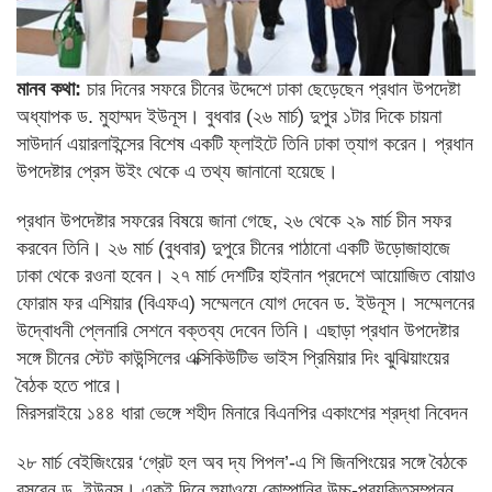
মানব কথা:
চার দিনের সফরে চীনের উদ্দেশে ঢাকা ছেড়েছেন প্রধান উপদেষ্টা
অধ্যাপক ড. মুহাম্মদ ইউনূস। বুধবার (২৬ মার্চ) দুপুর ১টার দিকে চায়না
সাউদার্ন এয়ারলাইন্সের বিশেষ একটি ফ্লাইটে তিনি ঢাকা ত্যাগ করেন। প্রধান
উপদেষ্টার প্রেস উইং থেকে এ তথ্য জানানো হয়েছে।
প্রধান উপদেষ্টার সফরের বিষয়ে জানা গেছে, ২৬ থেকে ২৯ মার্চ চীন সফর
করবেন তিনি। ২৬ মার্চ (বুধবার) দুপুরে চীনের পাঠানো একটি উড়োজাহাজে
ঢাকা থেকে রওনা হবেন। ২৭ মার্চ দেশটির হাইনান প্রদেশে আয়োজিত বোয়াও
ফোরাম ফর এশিয়ার (বিএফএ) সম্মেলনে যোগ দেবেন ড. ইউনূস। সম্মেলনের
উদ্বোধনী প্লেনারি সেশনে বক্তব্য দেবেন তিনি। এছাড়া প্রধান উপদেষ্টার
সঙ্গে চীনের স্টেট কাউন্সিলের এক্সিকিউটিভ ভাইস প্রিমিয়ার দিং ঝুঝিয়াংয়ের
বৈঠক হতে পারে।
মিরসরাইয়ে ১৪৪ ধারা ভেঙ্গে শহীদ মিনারে বিএনপির একাংশের শ্রদ্ধা নিবেদন
২৮ মার্চ বেইজিংয়ের ‘গ্রেট হল অব দ্য পিপল’-এ শি জিনপিংয়ের সঙ্গে বৈঠকে
বসবেন ড. ইউনূস। একই দিনে হুয়াওয়ে কোম্পানির উচ্চ-প্রযুক্তিসম্পন্ন