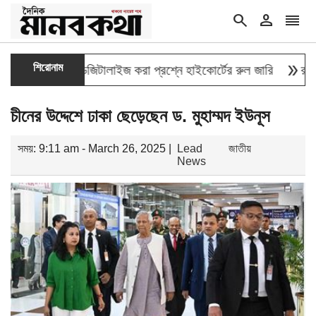
search
person
reorder
double_arrow
শিরোনাম
্তির তথ্য ডিজিটালাইজ করা প্রশ্নে হাইকোর্টের রুল জারি
রাষ্ট্রপতি 
চীনের উদ্দেশে ঢাকা ছেড়েছেন ড. মুহাম্মদ ইউনূস
সময়: 9:11 am - March 26, 2025 |
Lead
জাতীয়
News