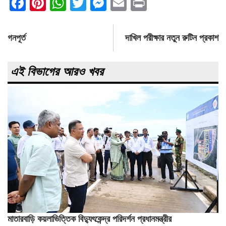
Facebook
Pinterest
WhatsApp
Twitter
Messenger
Email
Print
Post
গনপূর্ত
দাখিল পরীক্ষার নতুন রুটিন প্রকাশ
navigation
এই বিভাগের আরও খবর
মাতারবাড়ি কয়লাভিত্তিক বিদ্যুৎকেন্দ্র পরিদর্শন প্রধানমন্ত্রীর