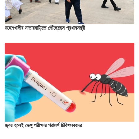
মহেশখালীর মাতারবাড়িতে পৌঁছেছেন প্রধানমন্ত্রী
জ্বর হলেই ডেঙ্গু পরীক্ষার পরামর্শ চিকিৎসকদের