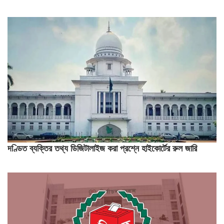
দণ্ডিত ব্যক্তির তথ্য ডিজিটালাইজ করা প্রশ্নে হাইকোর্টের রুল জারি