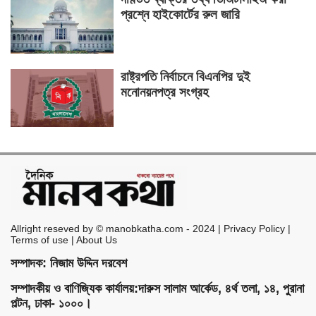
প্রশ্নে হাইকোর্টের রুল জারি
রাষ্ট্রপতি নির্বাচনে বিএনপির দুই
মনোনয়নপত্র সংগ্রহ
Allright reseved by © manobkatha.com - 2024 | Privacy Policy |
Terms of use | About Us
সম্পাদক: নিজাম উদ্দিন দরবেশ
সম্পাদকীয় ও বাণিজ্যিক কার্যালয়:দারুস সালাম আর্কেড, ৪র্থ তলা, ১৪, পুরানা
পল্টন, ঢাকা- ১০০০।