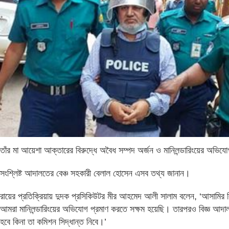
তাঁর মা আয়েশা আক্তারের বিরুদ্ধে অবৈধ সম্পদ অর্জন ও মানিলন্ডারিংয়ের অভি
সংশ্লিষ্ট আদালতের বেঞ্চ সহকারী বেলাল হোসেন এসব তথ্য জানান।
রায়ের প্রতিক্রিয়ায় দুদক প্রসিকিউটর মীর আহমেদ আলী সালাম বলেন, ‘আসামির
আমরা মানিলন্ডারিংয়ের অভিযোগ প্রমাণ করতে সক্ষম হয়েছি। তারপরও বিজ্ঞ আদা
হবে কিনা তা কমিশন সিদ্ধান্ত নিবে।’