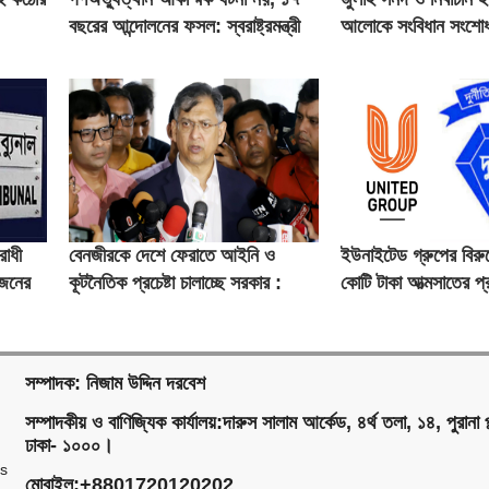
বছরের আন্দোলনের ফসল: স্বরাষ্ট্রমন্ত্রী
আলোকে সংবিধান সংশোধ
মতামত নেবে বিশেষ কমিট
রোধী
বেনজীরকে দেশে ফেরাতে আইনি ও
ইউনাইটেড গ্রুপের বিরু
 জনের
কূটনৈতিক প্রচেষ্টা চালাচ্ছে সরকার :
কোটি টাকা আত্মসাতের প্
স্বরাষ্ট্রমন্ত্রী
সত্যতা পেল দুদক
সম্পাদক: নিজাম উদ্দিন দরবেশ
সম্পাদকীয় ও বাণিজ্যিক কার্যালয়:দারুস সালাম আর্কেড, ৪র্থ তলা, ১৪, পুরানা প
ঢাকা- ১০০০।
ms
মোবাইল:+8801720120202