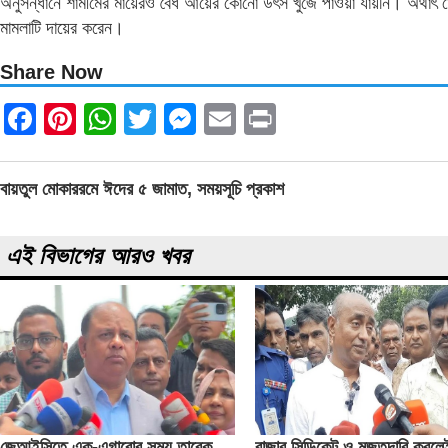
অনুসন্ধানে শামীমের মায়েরও বৈধ আয়ের কোনো উৎস খুঁজে পাওয়া যায়নি। অর্থাৎ 
মামলাটি দায়ের করেন।
Share Now
Facebook
Pinterest
WhatsApp
Twitter
Messenger
Email
Print
Post
বায়তুল মোকাররমে ঈদের ৫ জামাত, সময়সূচি প্রকাশ
navigation
এই বিভাগের আরও খবর
জেআইসিতে এক-এগারোর সময় তারেক
বাজার সিন্ডিকেট ও মজুতদারি করল