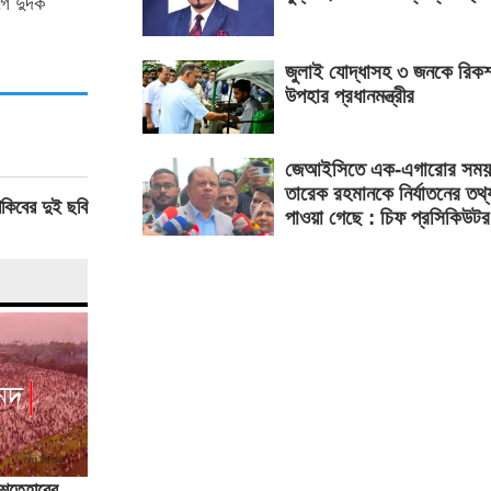
গে দুদক
জুলাই যোদ্ধাসহ ৩ জনকে রিকশ
উপহার প্রধানমন্ত্রীর
জেআইসিতে এক-এগারোর সময়
তারেক রহমানকে নির্যাতনের তথ্
কিবের দুই ছবি
পাওয়া গেছে : চিফ প্রসিকিউটর
ইশতেহারের