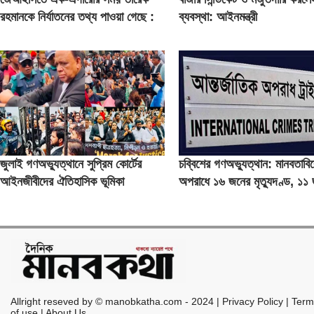
রহমানকে নির্যাতনের তথ্য পাওয়া গেছে :
ব্যবস্থা: আইনমন্ত্রী
চিফ প্রসিকিউটর
জুলাই গণঅভ্যুত্থানে সুপ্রিম কোর্টের
চব্বিশের গণঅভ্যুত্থান: মানবতাবি
আইনজীবীদের ঐতিহাসিক ভূমিকা
অপরাধে ১৬ জনের মৃত্যুদণ্ড, ১১
যাবজ্জীবন
Allright reseved by © manobkatha.com - 2024 | Privacy Policy | Ter
of use | About Us