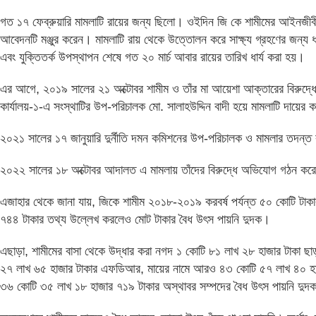
গত ১৭ ফেব্রুয়ারি মামলাটি রায়ের জন্য ছিলো। ওইদিন জি কে শামীমের আইনজীব
আবেদনটি মঞ্জুর করেন। মামলাটি রায় থেকে উত্তোলন করে সাক্ষ্য গ্রহণের জন্য ধার
এবং যুক্তিতর্ক উপস্থাপন শেষে গত ২০ মার্চ আবার রায়ের তারিখ ধার্য করা হয়।
এর আগে, ২০১৯ সালের ২১ অক্টোবর শামীম ও তাঁর মা আয়েশা আক্তারের বিরুদ্ধ
কার্যালয়-১-এ সংস্থাটির উপ-পরিচালক মো. সালাহউদ্দিন বাদী হয়ে মামলাটি দায়ের
২০২১ সালের ১৭ জানুয়ারি দুর্নীতি দমন কমিশনের উপ-পরিচালক ও মামলার তদন্ত
২০২২ সালের ১৮ অক্টোবর আদালত এ মামলায় তাঁদের বিরুদ্ধে অভিযোগ গঠন করেন।
এজাহার থেকে জানা যায়, জিকে শামীম ২০১৮-২০১৯ করবর্ষ পর্যন্ত ৫০ কোটি টা
৭৪৪ টাকার তথ্য উল্লেখ করলেও মোট টাকার বৈধ উৎস পায়নি দুদক।
এছাড়া, শামীমের বাসা থেকে উদ্ধার করা নগদ ১ কোটি ৮১ লাখ ২৮ হাজার টাকা ছাড়
২৭ লাখ ৬৫ হাজার টাকার এফডিআর, মায়ের নামে আরও ৪৩ কোটি ৫৭ লাখ ৪০ হাজার
৩৬ কোটি ৩৫ লাখ ১৮ হাজার ৭১৯ টাকার অস্থাবর সম্পদের বৈধ উৎস পায়নি দুদ