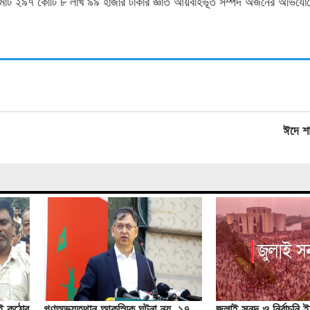
মোট ২৯৭ কোটি ৮ লাখ ৯৯ হাজার টাকার জ্ঞাত আয়বহির্ভূত সম্পদ অর্জনের অভিযো
ঈদে শা
েই কঠোর
গণঅভ্যুত্থান আকস্মিক ঘটনা নয়, ১৭
জুলাই সনদ ও নির্বাচনি 