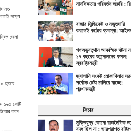
মানসিকতার পরিবর্তন জরুরি : র
 আদালত
াফাই সাক্ষ্য
বাজার সিন্ডিকেট ও মজুতদারি
করলেই কঠোর ব্যবস্থা: আইনমন্
ন্বিত জেলা
গণঅভ্যুত্থান আকস্মিক ঘটনা ন
১৭ বছরের আন্দোলনের ফসল:
স্বরাষ্ট্রমন্ত্রী
জ্বালানি সংকট মোকাবিলায় সর
সর্বোচ্চ চেষ্টা চালিয়ে যাচ্ছে:
৪০ হাজার
প্রধানমন্ত্রী
ামে ১৬৫ কোটি
ফিচার
ফডিআর বাবদ
মুক্তিযুদ্ধ কোনো রাজনৈতিক দ
যুদ্ধ ছিল না : ভারপ্রাপ্ত রাষ্ট্র