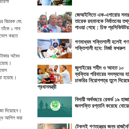
আয়েশা
জেআইসিতে এক-এগারোর সময়
তারেক রহমানকে নির্যাতনের তথ্
এর বিচারক মো.
পাওয়া গেছে : চিফ প্রসিকিউটর
তাঁকে ১ লাখ
রাভোগ করতে
গণমাধ্যম শক্তিশালী হলেই গণতন
শক্তিশালী হবে: মির্জা ফখরুল
 টাকার অবৈধ
 হয়েছে।
জুলাইয়ের শহীদ ও আহত ১০
িযোগ
ব্যক্তির পরিবারের সদস্যদের হ
ওয়া হয়েছে।
চাকরির নিয়োগপত্র তুলে দিয়েছ
প্রধানমন্ত্রী
বিদায়ী অর্থবছরে রেকর্ড ১৯ হাজ
জনশক্তি রপ্তানি করেছে বোয়
াজা দিয়েছেন।
্ধে আপিল করা
টেকসই গণতন্ত্রের জন্য রাজনৈ