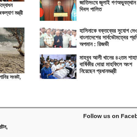
জাতিসংঘে জুলাই গণঅভ্যুত্থান
 উদ্বোধন
দিবস পালিত
্যাণ মন্ত্রী
হাসিনাকে বক্তব্যের সুযোগ দে
বাংলাদেশের সার্বভৌমত্বের প্র
অপমান : রিজভী
মাহবুব আলী খানের ৪২তম শাহা
বার্ষিকীর দোয়া মাহফিলে অংশ
নিয়েছেন প্রধানমন্ত্রী
পানির সংকট,
Follow us on Face
ল্টন,