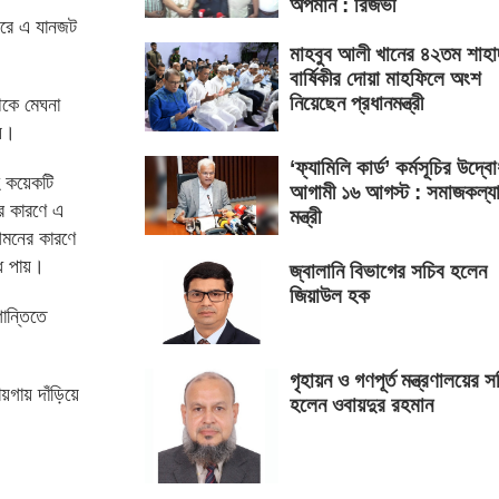
অপমান : রিজভী
 ঘিরে এ যানজট
মাহবুব আলী খানের ৪২তম শাহা
বার্ষিকীর দোয়া মাহফিলে অংশ
নিয়েছেন প্রধানমন্ত্রী
েকে মেঘনা
ায়।
‘ফ্যামিলি কার্ড’ কর্মসূচির উদ্ব
হ কয়েকটি
আগামী ১৬ আগস্ট : সমাজকল্য
রের কারণে এ
মন্ত্রী
আগমনের কারণে
ধি পায়।
জ্বালানি বিভাগের সচিব হলেন
জিয়াউল হক
ান্তিতে
গৃহায়ন ও গণপূর্ত মন্ত্রণালয়ের স
গায় দাঁড়িয়ে
হলেন ওবায়দুর রহমান