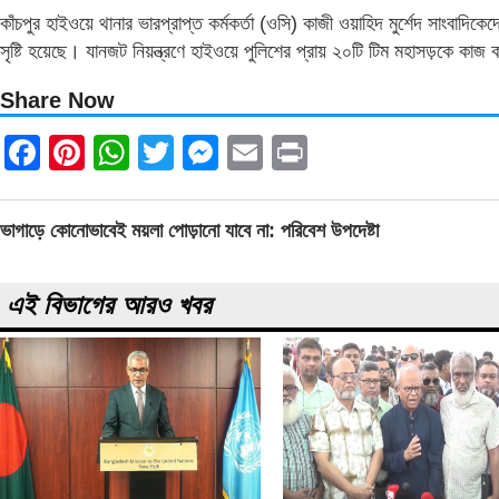
কাঁচপুর হাইওয়ে থানার ভারপ্রাপ্ত কর্মকর্তা (ওসি) কাজী ওয়াহিদ মুর্শেদ সাংবাদিকে
সৃষ্টি হয়েছে। যানজট নিয়ন্ত্রণে হাইওয়ে পুলিশের প্রায় ২০টি টিম মহাসড়কে কা
Share Now
Facebook
Pinterest
WhatsApp
Twitter
Messenger
Email
Print
Post
ভাগাড়ে কোনোভাবেই ময়লা পোড়ানো যাবে না: পরিবেশ উপদেষ্টা
navigation
এই বিভাগের আরও খবর