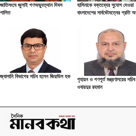
জাতিসংঘে জুলাই গণঅভ্যুত্থান দিবস
হাসিনাকে বক্তব্যের সুযোগ দেওয়া
পালিত
বাংলাদেশের সার্বভৌমত্বের প্রতি 
রিজভী
জ্বালানি বিভাগের সচিব হলেন জিয়াউল হক
গৃহায়ন ও গণপূর্ত মন্ত্রণালয়ের সচি
ওবায়দুর রহমান