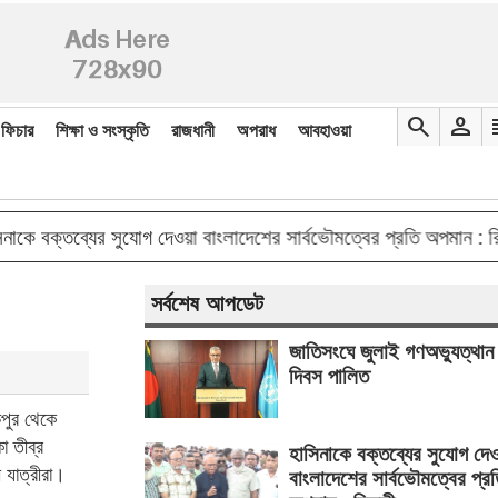
search
person
re
ফিচার
শিক্ষা ও সংস্কৃতি
রাজধানী
অপরাধ
আবহাওয়া
বক্তব্যের সুযোগ দেওয়া বাংলাদেশের সার্বভৌমত্বের প্রতি অপমান : রিজভী
সর্বশেষ আপডেট
জাতিসংঘে জুলাই গণঅভ্যুত্থান
দিবস পালিত
ঁচপুর থেকে
া তীব্র
হাসিনাকে বক্তব্যের সুযোগ দে
 যাত্রীরা।
বাংলাদেশের সার্বভৌমত্বের প্র