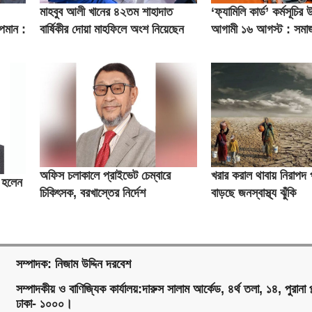
মাহবুব আলী খানের ৪২তম শাহাদাত
‘ফ্যামিলি কার্ড’ কর্মসূচির
অপমান :
বার্ষিকীর দোয়া মাহফিলে অংশ নিয়েছেন
আগামী ১৬ আগস্ট : সমাজকল
প্রধানমন্ত্রী
অফিস চলাকালে প্রাইভেট চেম্বারে
খরার করাল থাবায় নিরাপদ 
ব হলেন
চিকিৎসক, বরখাস্তের নির্দেশ
বাড়ছে জনস্বাস্থ্য ঝুঁকি
স্বাস্থ্যমন্ত্রীর
সম্পাদক: নিজাম উদ্দিন দরবেশ
সম্পাদকীয় ও বাণিজ্যিক কার্যালয়:দারুস সালাম আর্কেড, ৪র্থ তলা, ১৪, পুরানা প
ঢাকা- ১০০০।