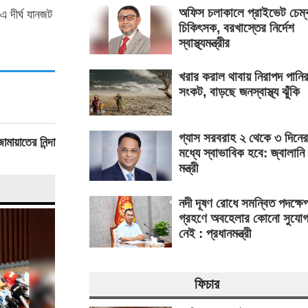
অফিস চলাকালে প্রাইভেট চেম্
 এ দীর্ঘ যানজট
চিকিৎসক, বরখাস্তের নির্দেশ
স্বাস্থ্যমন্ত্রীর
খরার করাল থাবায় নিরাপদ পানি
সংকট, বাড়ছে জনস্বাস্থ্য ঝুঁকি
গ্যাস সরবরাহ ২ থেকে ৩ দিনের
ায়াতের নিন্দা
মধ্যে স্বাভাবিক হবে: জ্বালানি
মন্ত্রী
নদী দূষণ রোধে সমন্বিত পদক্ষে
গ্রহণে অবহেলার কোনো সুযো
নেই : প্রধানমন্ত্রী
ফিচার