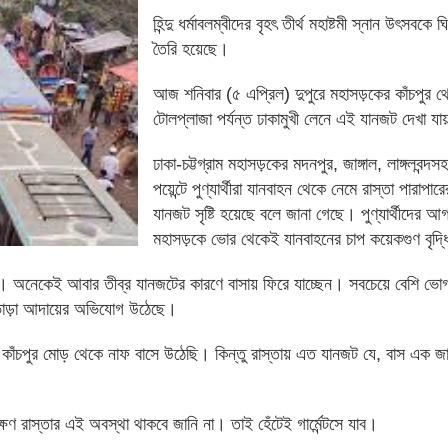
হিন্দু ধর্মাবলম্বীদের বৃহৎ তীর্থ মহাষ্টমী স্নান উৎসবকে
তৈরি হয়েছে।
আজ শনিবার (৫ এপ্রিল) দুপুরে মহাসড়কের কাঁচপুর থ
টোলপ্লাজা পর্যন্ত ঢাকামুখী লেনে এই যানজট দেখা য
ঢাকা-চট্টগ্রাম মহাসড়কের মদনপুর, জাঙ্গাল, লাঙ্গলবন্দস
পয়েন্টে পুণ্যার্থীরা যানবাহন থেকে নেমে রাস্তা পারাপা
যানজট সৃষ্টি হয়েছে বলে জানা গেছে। পুণ্যার্থীদের 
মহাসড়কে ভোর থেকেই যানবাহনের চাপ কয়েকগুণ বৃদ্
েন। অনেকেই আবার তীব্র যানজটের কারণে বাসায় ফিরে যাচ্ছেন। সবচেয়ে বেশি ভোগ
ি ভাড়া আদায়ের অভিযোগ উঠেছে।
ঁচপুর মোড় থেকে নাফ বাসে উঠেছি। কিন্তু রাস্তায় এত যানজট যে, বাস এক জায়
ষণ রাস্তার এই অবস্থা থাকবে জানি না। তাই হেঁটেই গার্মেন্টসে যাব।