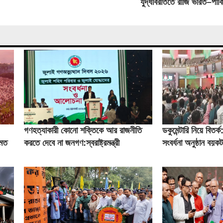
যুদ্ধবিরতিতে রাজি ভারত–পাকিস
গণহত্যাকারী কোনো শক্তিকে আর রাজনীতি
ডকুমেন্টারি নিয়ে বিতর্ক: 
ামত
করতে দেবে না জনগণ:স্বরাষ্ট্রমন্ত্রী
সংবর্ধনা অনুষ্ঠান বয়
সালাহউদ্দিন আহমদের
এনসিপি নেতারা