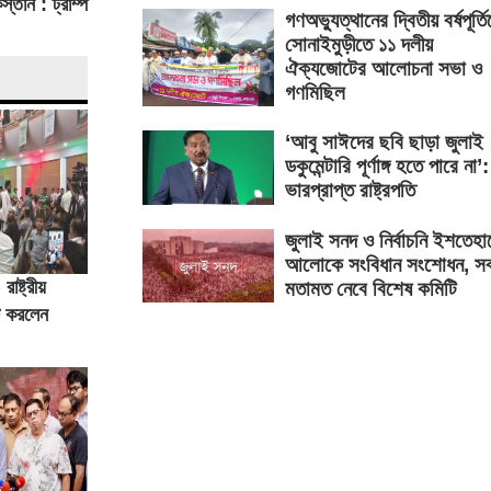
্তান : ট্রাম্প
গণঅভ্যুত্থানের দ্বিতীয় বর্ষপূর্ত
সোনাইমুড়ীতে ১১ দলীয়
ঐক্যজোটের আলোচনা সভা ও
গণমিছিল
‘আবু সাঈদের ছবি ছাড়া জুলাই
ডকুমেন্টারি পূর্ণাঙ্গ হতে পারে না’:
ভারপ্রাপ্ত রাষ্ট্রপতি
জুলাই সনদ ও নির্বাচনি ইশতেহা
আলোকে সংবিধান সংশোধন, সব
রাষ্ট্রীয়
মতামত নেবে বিশেষ কমিটি
কট করলেন