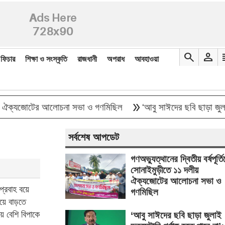
search
person
re
ফিচার
শিক্ষা ও সংস্কৃতি
রাজধানী
অপরাধ
আবহাওয়া
double_arrow
ঐক্যজোটের আলোচনা সভা ও গণমিছিল
‘আবু সাঈদের ছবি ছাড়া জুলাই ডকুমেন্ট
সর্বশেষ আপডেট
গণঅভ্যুত্থানের দ্বিতীয় বর্ষপূর্ত
সোনাইমুড়ীতে ১১ দলীয়
ঐক্যজোটের আলোচনা সভা ও
প্রবাহ বয়ে
গণমিছিল
বয়ে বাড়তে
ে বেশি বিপাকে
‘আবু সাঈদের ছবি ছাড়া জুলাই