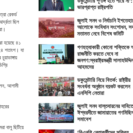
ডকুমেন্টারি পূর্ণাঙ্গ হতে পারে না’:
ভারপ্রাপ্ত রাষ্ট্রপতি
ত্রা রেকর্ড
জুলাই সনদ ও নির্বাচনি ইশতেহা
্দ্রতা ছিল
আলোকে সংবিধান সংশোধন, সব
রা।
মতামত নেবে বিশেষ কমিটি
 করা হয়েছে ৪১
গণহত্যাকারী কোনো শক্তিকে
 ২৪ শতাংশ। যা
রাজনীতি করতে দেবে না
ুয়াডাঙ্গায়
জনগণ:স্বরাষ্ট্রমন্ত্রী সালাহউদ্দি
িগ্রি
আহমদের
ডকুমেন্টারি নিয়ে বিতর্ক: রাষ্ট্রীয়
বলেন, আগামী
সংবর্ধনা অনুষ্ঠান বয়কট করলেন
এনসিপি নেতারা
জুলাই সনদ বাস্তবায়নের দাবিত
শহরের
ঈশ্বরদীতে জামায়াতের গণমিছি
সমাবেশ
রা বালু ছিটিয়ে
‘বিএনপি নেতাকর্মীদের সক্রিয়