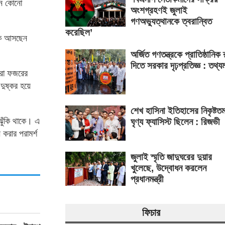
েন কোনো
অংশগ্রহণই জুলাই
গণঅভ্যুত্থানকে ত্বরান্বিত
করেছিল’
িকে আসছেন
অর্জিত গণতন্ত্রকে প্রাতিষ্ঠানিক 
দিতে সরকার দৃঢ়প্রতিজ্ঞ : তথ্যমন্
করা ফজরের
দুষ্কর হয়ে
শেখ হাসিনা ইতিহাসের নিকৃষ্টত
 ঝুঁকি থাকে। এ
ঘৃণ্য ফ্যাসিস্ট ছিলেন : রিজভী
করার পরামর্শ
জুলাই স্মৃতি জাদুঘরের দুয়ার
খুলেছে, উদ্বোধন করলেন
প্রধানমন্ত্রী
ফিচার